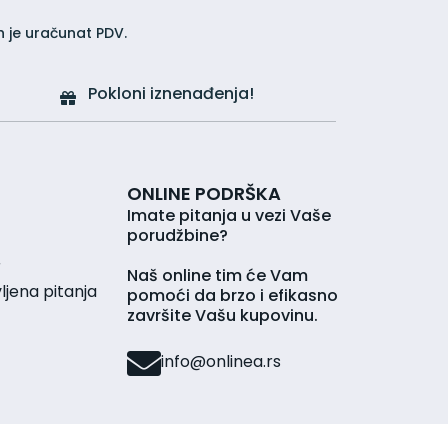
h je uračunat PDV.
Pokloni iznenađenja!
ONLINE PODRŠKA
Imate pitanja u vezi Vaše
porudžbine?
r
Naš online tim će Vam
jena pitanja
pomoći da brzo i efikasno
završite Vašu kupovinu.
info@onlinea.rs