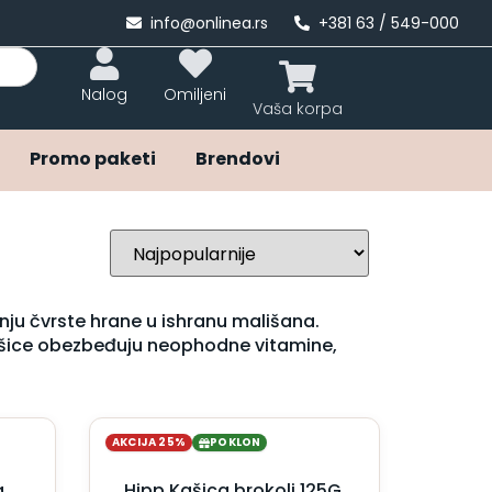
info@onlinea.rs
+381 63 / 549-000
Nalog
Omiljeni
Promo paketi
Brendovi
nju čvrste hrane u ishranu mališana.
kašice obezbeđuju neophodne vitamine,
AKCIJA 25%
POKLON
a
Hipp Kašica brokoli 125G