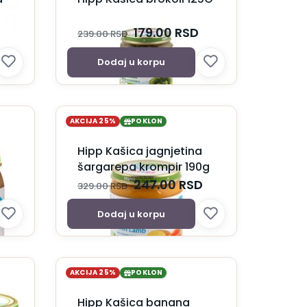
D
179.00
RSD
239.00
RSD
Dodaj u korpu
AKCIJA 25%
POKLON
Hipp Kašica jagnjetina
šargarepa krompir 190g
247.00
RSD
329.00
RSD
Dodaj u korpu
AKCIJA 25%
POKLON
Hipp Kašica banana