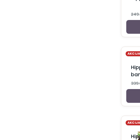
Kozmetika za mame
Oprema za trudnice i dojilje
249
Ulošci i tupferi za bradavice
Suplementi za trudnice i mame
Vitamini nakon porođaja
Vitamini u trudnoći
Nega i zaštita
Intimna nega
AKCIJ
Kondomi i lubrikanti
Kreme, gelovi i rastvori
Hip
Menstrualne gaće
ban
Vaginalete
339
Nega kose
Balzami za kosu
Farbe za kosu
Losioni za kosu
Maske za kosu
Masna kosa
AKCIJ
Normalna kosa
Opadanje kose
Hip