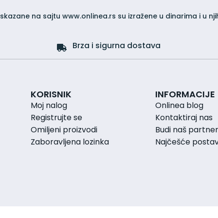
iskazane na sajtu www.onlinea.rs su izražene u dinarima i u nji
Brza i sigurna dostava
KORISNIK
INFORMACIJE
Moj nalog
Onlinea blog
Registrujte se
Kontaktiraj nas
Omiljeni proizvodi
Budi naš partne
Zaboravljena lozinka
Najčešće postavl