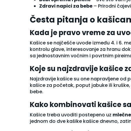
Sapun
Zdravi napici za bebe
– Prirodni čajevi
Sprej za telo
Stikovi i roll-on
Česta pitanja o kašica
Strije i celulit
Ulje za kupanje
Kada je pravo vreme za uvo
Ulje za telo
Nega usana
Kašice se najčešće uvode između 4. i 6. 
Nega za muškarce
kontrolu glave, interesovanje za hranu dok
Oralna higijena
sa jednostavnim voćnim i povrtnim pireima
Četkice za zube
Koje su najzdravije kašice 
Paste za zube
Rastvori za ispiranje usta
Najzdravije kašice su one napravljene od p
Stanje kože
kašice za početak, poput jabuke ili kruške
Akne
bebe.
Crvenilo (Rozacea)
Depigmentacija
Kako kombinovati kašice 
Dermatološki tretmani
Dermatoze
Kašice treba uvoditi postepeno uz
mlečne
Ekcemi
jednom do dve kašike kašice dnevno, zatim
Hiperpigmentacija