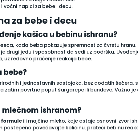
 i voćni napici za bebe i decu.
ma za bebe i decu
đenje kašica u bebinu ishranu?
meseca, kada beba pokazuje spremnost za čvrstu hranu.
 je drugi jedu i sposobnost da sedi uz podršku. Uvođen
, uz redovno praćenje reakcija bebe.
za bebe?
rirodnih i jednostavnih sastojaka, bez dodatih šećera, 
, a zatim povrtne poput šargarepe ili bundeve. Važno je
sa mlečnom ishranom?
 formule
ili majčino mleko, koje ostaje osnovni izvor is
 postepeno povećavajte količinu, prateći bebinu reakcij