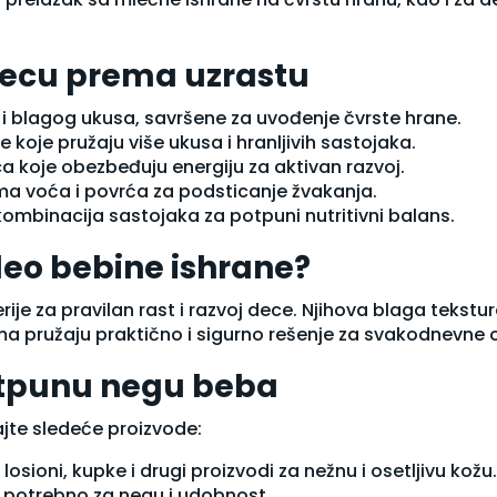
 decu prema uzrastu
e i blagog ukusa, savršene za uvođenje čvrste hrane.
 koje pružaju više ukusa i hranljivih sastojaka.
a koje obezbeđuju energiju za aktivan razvoj.
ma voća i povrća za podsticanje žvakanja.
 kombinacija sastojaka za potpuni nutritivni balans.
deo bebine ishrane?
rije za pravilan rast i razvoj dece. Njihova blaga tek
ima pružaju praktično i sigurno rešenje za svakodnevne 
potpunu negu beba
jte sledeće proizvode:
losioni, kupke i drugi proizvodi za nežnu i osetljivu kožu.
 potrebno za negu i udobnost.