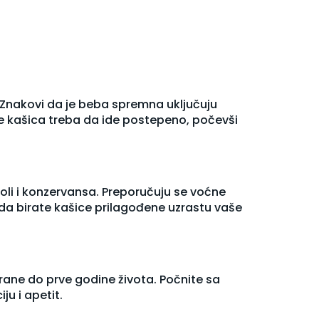
 Znakovi da je beba spremna uključuju
je kašica treba da ide postepeno, počevši
soli i konzervansa. Preporučuju se voćne
 da birate kašice prilagođene uzrastu vaše
hrane do prve godine života. Počnite sa
u i apetit.