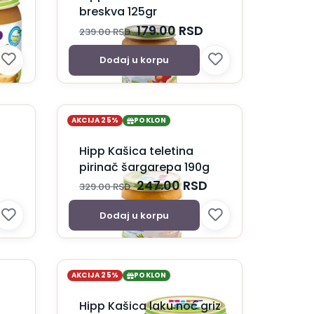
breskva 125gr
179.00
RSD
239.00
RSD
Dodaj u korpu
AKCIJA 25%
POKLON
Hipp Kašica teletina
pirinač šargarepa 190g
247.00
RSD
329.00
RSD
Dodaj u korpu
AKCIJA 25%
POKLON
Hipp Kašica laku noć griz