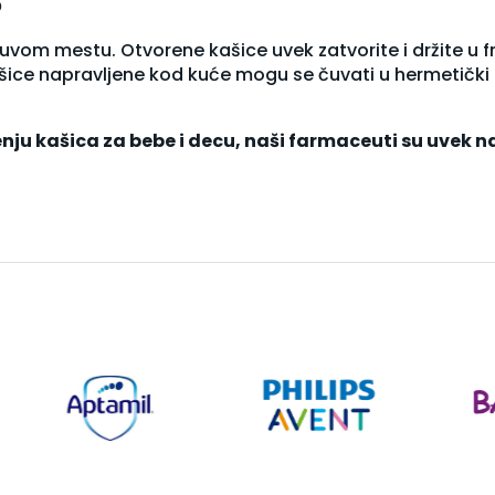
?
om mestu. Otvorene kašice uvek zatvorite i držite u friž
ice napravljene kod kuće mogu se čuvati u hermetički 
enju kašica za bebe i decu, naši farmaceuti su uvek 