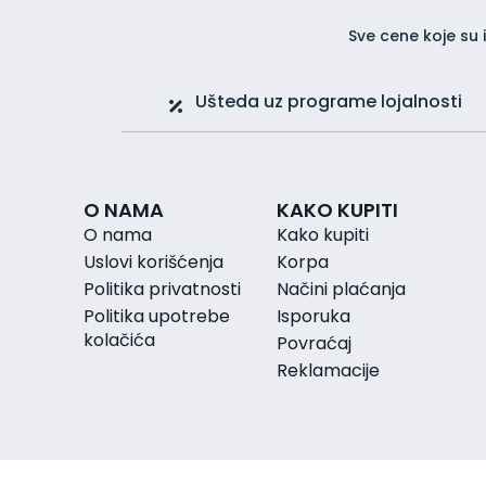
Preparati za jetru i žuč
Sve cene koje su 
Probiotici
Probiotik za dijareju
Probiotik za grčeve
Ušteda uz programe lojalnosti
Probiotik za migrene
Probiotik za nadutost i gasove
Probiotik za upale
Probiotik za varenje
O NAMA
KAKO KUPITI
Probiotik za zatvor
Vaginalni probiotik
O nama
Kako kupiti
Varenje i metabolizam
Uslovi korišćenja
Korpa
Dijabetes
Politika privatnosti
Načini plaćanja
Hemoroidi
Politika upotrebe
Isporuka
Hormoni
kolačića
Povraćaj
Hrana za posebne namene
Reklamacije
Imunitet
Vitamini i minerali
Beta glukani
Cink
Gvožđe