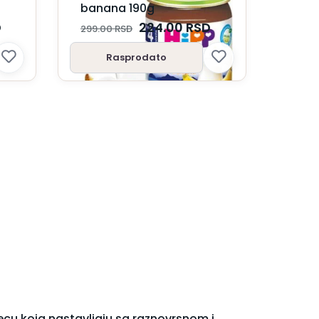
banana 190g
D
224.00
RSD
299.00
RSD
Rasprodato
decu koja nastavljaju sa raznovrsnom i