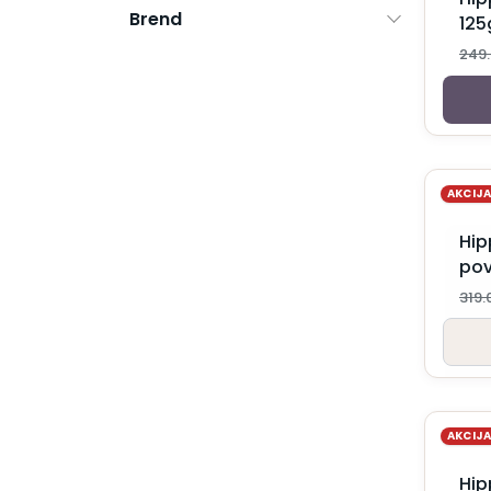
Brend
Bebi mleko za telo
125
Bebi puder
249
Dečije paste i četkice
Dečiji balzam za usne
Dečiji parfemi
Dečiji sapuni
Gel za kupanje za bebe i decu
Krema za kupanje za bebe i decu
AKCIJ
Krema za temenjaču
Kreme protiv ojeda
Hip
Kreme za bebe
pov
Kupke za bebe
319
Losioni za bebe
Šampon za bebe i decu
Šampon za temenjaču
Ulje za bebe
Ulje za kupanje za bebe i decu
Vlažne maramice za bebe
AKCIJ
Vitamini i suplementi za decu
Za trudnice i mame
Hip