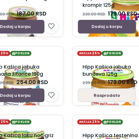
krompir 125g
187.00
RSD
179.00
RSD
.00
RSD
239.00
RSD
Dodaj u korpu
Dodaj u korpu
A 25%
POKLON
AKCIJA 25%
POKLON
p Kašica jabuka
Hipp Kašica jabuka
ana žitarice 190g
bundeva 125g
254.00
RSD
179.00
RSD
.00
RSD
239.00
RSD
Dodaj u korpu
Rasprodato
A 25%
POKLON
AKCIJA 25%
POKLON
p Kašica laku noć griz
Hipp Kašica testenina