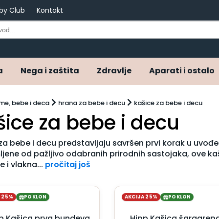
by Club
Kontakt
a
Nega i zaštita
Zdravlje
Aparati i ostalo
e, bebe i deca
hrana za bebe i decu
kašice za bebe i decu
šice za bebe i decu
za bebe i decu predstavljaju savršen prvi korak u uvođe
ljene od pažljivo odabranih prirodnih sastojaka, ove 
e i vlakna...
pročitaj još
A 25%
POKLON
AKCIJA 25%
POKLON
p Kašica prva bundeva
Hipp Kašica šargarep