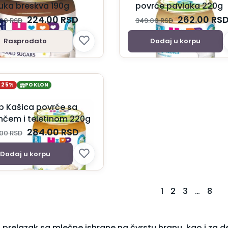
uka breskva 190g
povrće pavlaka 220g
224.00
RSD
262.00
RS
.00
RSD
349.00
RSD
Rasprodato
Dodaj u korpu
A 25%
POKLON
p Kašica povrće sa
inčem i teletinom 220g
284.00
RSD
.00
RSD
Dodaj u korpu
1
2
3
…
8
za prelazak sa mlečne ishrane na čvrstu hranu, kao i za 