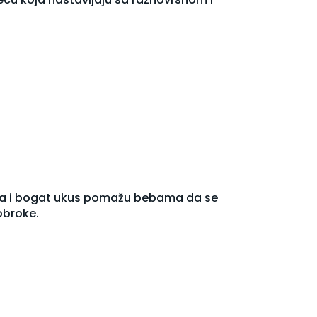
stura i bogat ukus pomažu bebama da se
obroke.