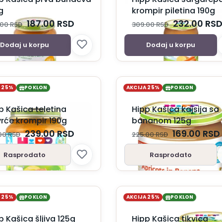
g
krompir piletina 190g
187.00
RSD
232.00
RS
.00
RSD
309.00
RSD
Dodaj u korpu
Dodaj u korpu
A 25%
POKLON
AKCIJA 25%
POKLON
p Kašica teletina
Hipp Kašica kajsija sa
rće krompir 190g
bananom 125g
239.00
RSD
169.00
RSD
.00
RSD
225.00
RSD
Rasprodato
Rasprodato
A 25%
POKLON
AKCIJA 25%
POKLON
p Kašica šljiva 125g
Hipp Kašica tikvica