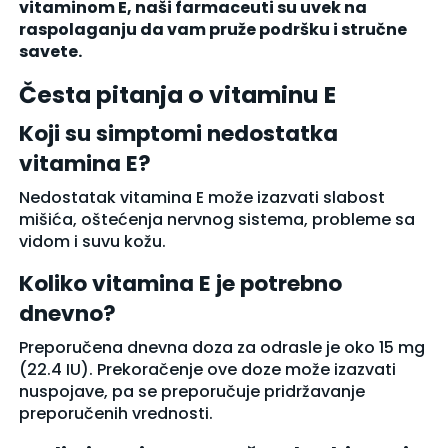
vitaminom E, naši farmaceuti su uvek na
raspolaganju da vam pruže podršku i stručne
savete.
Česta pitanja o vitaminu E
Koji su simptomi nedostatka
vitamina E?
Nedostatak vitamina E može izazvati slabost
mišića, oštećenja nervnog sistema, probleme sa
vidom i suvu kožu.
Koliko vitamina E je potrebno
dnevno?
Preporučena dnevna doza za odrasle je oko 15 mg
(22.4 IU). Prekoračenje ove doze može izazvati
nuspojave, pa se preporučuje pridržavanje
preporučenih vrednosti.