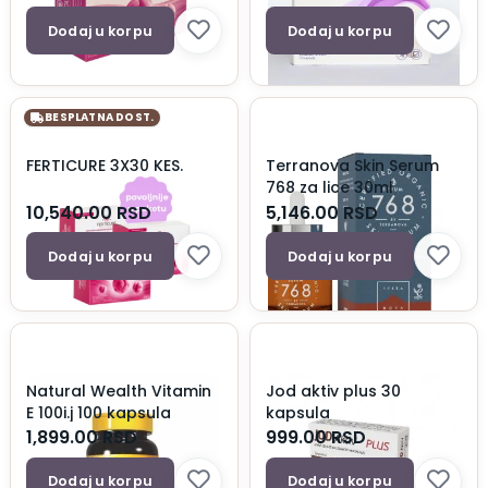
Dodaj u korpu
Dodaj u korpu
BESPLATNA DOST.
FERTICURE 3X30 KES.
Terranova Skin Serum
768 za lice 30ml
10,540.00
RSD
5,146.00
RSD
Dodaj u korpu
Dodaj u korpu
Natural Wealth Vitamin
Jod aktiv plus 30
E 100i.j 100 kapsula
kapsula
1,899.00
RSD
999.00
RSD
Dodaj u korpu
Dodaj u korpu