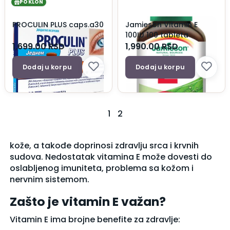
POKLON
PROCULIN PLUS caps.a30
Jamieson Vitamin E
100IU 100 tableta
1,699.00
RSD
1,990.00
RSD
Dodaj u korpu
Dodaj u korpu
1
2
kože, a takođe doprinosi zdravlju srca i krvnih
sudova. Nedostatak vitamina E može dovesti do
oslabljenog imuniteta, problema sa kožom i
nervnim sistemom.
Zašto je vitamin E važan?
Vitamin E ima brojne benefite za zdravlje: