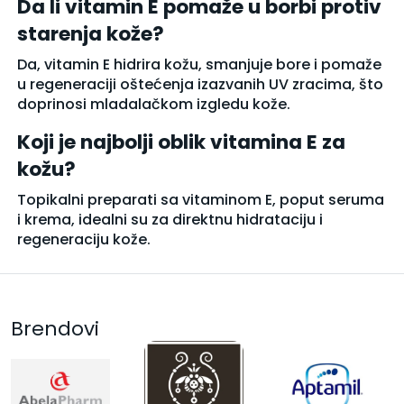
Da li vitamin E pomaže u borbi protiv
starenja kože?
Da, vitamin E hidrira kožu, smanjuje bore i pomaže
u regeneraciji oštećenja izazvanih UV zracima, što
doprinosi mladalačkom izgledu kože.
Koji je najbolji oblik vitamina E za
kožu?
Topikalni preparati sa vitaminom E, poput seruma
i krema, idealni su za direktnu hidrataciju i
regeneraciju kože.
Brendovi