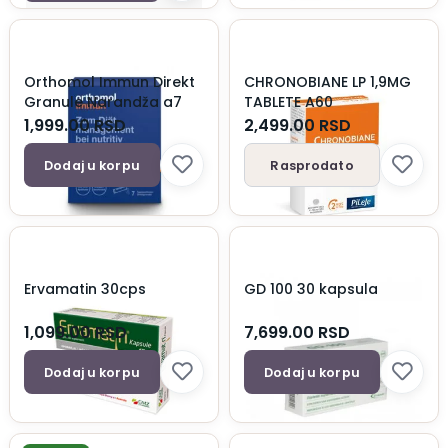
Orthomol Immun Direkt
CHRONOBIANE LP 1,9MG
Granule Narandža a7
TABLETE A60
1,999.00
RSD
2,499.00
RSD
Dodaj u korpu
Rasprodato
Ervamatin 30cps
GD 100 30 kapsula
1,099.00
RSD
7,699.00
RSD
Dodaj u korpu
Dodaj u korpu