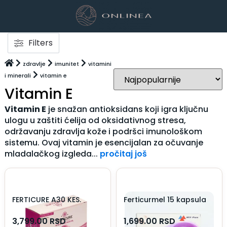
Filters
zdravlje
imunitet
vitamini
i minerali
vitamin e
Vitamin E
Vitamin E
je snažan antioksidans koji igra ključnu
ulogu u zaštiti ćelija od oksidativnog stresa,
održavanju zdravlja kože i podršci imunološkom
sistemu. Ovaj vitamin je esencijalan za očuvanje
mladalačkog izgleda...
pročitaj još
FERTICURE A30 KES.
Ferticurmel 15 kapsula
3,799.00
RSD
1,699.00
RSD