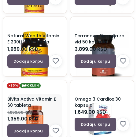
Natural Wealth Vitamin
Terranova Sinergija za
E 200i.j 100 kapsula
vid 50 kapsula
1,959.00
RSD
3,899.00
RSD
Dodaj u korpu
Dodaj u korpu
-20%
POKLON
BiVits Activa Vitamin E
Omega 3 Cardiox 30
60 tableta
kapsula
1,649.00
RSD
1,699.00
RSD
1,359.00
RSD
Dodaj u korpu
Dodaj u korpu