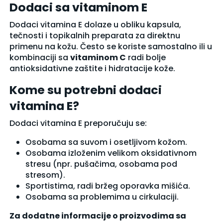
Dodaci sa vitaminom E
Dodaci vitamina E dolaze u obliku kapsula,
tečnosti i topikalnih preparata za direktnu
primenu na kožu. Često se koriste samostalno ili u
kombinaciji sa
vitaminom C
radi bolje
antioksidativne zaštite i hidratacije kože.
Kome su potrebni dodaci
vitamina E?
Dodaci vitamina E preporučuju se:
Osobama sa suvom i osetljivom kožom.
Osobama izloženim velikom oksidativnom
stresu (npr. pušačima, osobama pod
stresom).
Sportistima, radi bržeg oporavka mišića.
Osobama sa problemima u cirkulaciji.
Za dodatne informacije o proizvodima sa