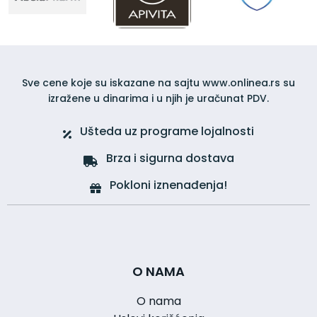
Sve cene koje su iskazane na sajtu www.onlinea.rs su
izražene u dinarima i u njih je uračunat PDV.
Ušteda uz programe lojalnosti
Brza i sigurna dostava
Pokloni iznenađenja!
O NAMA
O nama