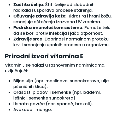
Zaštita ćelija
: Štiti ćelije od slobodnih
radikala i usporava procese starenja.
Očuvanje zdravlja kože
: Hidratira i hrani kožu,
smanjuje oštećenja izazvana UV zracima.
Podrška imunološkom sistemu
: Pomaže telu
da se bori protiv infekcija i jača otpornost.
Zdravlje srca
: Doprinosi normalnom protoku
krvi i smanjenju upalnih procesa u organizmu.
Prirodni izvori vitamina E
Vitamin E se nalazi u raznovrsnim namirnicama,
uključujući:
Biljna ulja (npr. maslinovo, suncokretovo, ulje
pšeničnih klica).
Orašasti plodovi i semenke (npr. bademi,
lešnici, semenke suncokreta).
Lisnato povrće (npr. spanać, brokoli).
Avokado i mango.