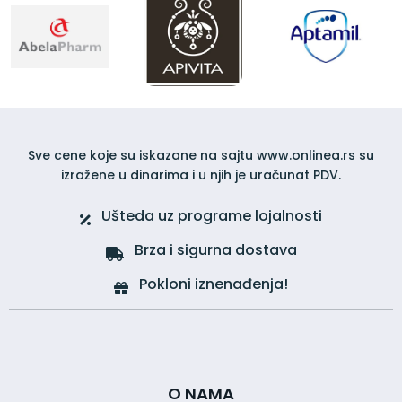
Sve cene koje su iskazane na sajtu www.onlinea.rs su
izražene u dinarima i u njih je uračunat PDV.
Ušteda uz programe lojalnosti
Brza i sigurna dostava
Pokloni iznenađenja!
O NAMA