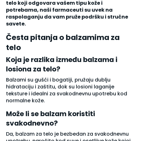
telo koji odgovara vašem tipu kože i
potrebama, naši farmaceuti su uvek na
raspolaganju da vam pruže podršku i stručne
savete.
Česta pitanja o balzamima za
telo
Koja je razlika između balzama i
losiona za telo?
Balzami su gušći i bogatiji, pružaju dublju
hidrataciju i zaštitu, dok su losioni laganije
teksture i idealni za svakodnevnu upotrebu kod
normalne kože.
Može li se balzam koristiti
svakodnevno?
Da, balzam za telo je bezbedan za svakodnevnu
upotrebu, naročito kod suve i osetljive kože kojoj