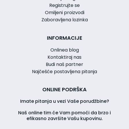
Registrujte se
Omiljeni proizvodi
Zaboravljena lozinka
INFORMACIJE
Onlinea blog
Kontaktiraj nas
Budi naš partner
Najčešće postavljena pitanja
ONLINE PODRŠKA
Imate pitanja u vezi Vaše porudžbine?
Naš online tim će Vam pomoći da brzo i
efikasno završite Vašu kupovinu.