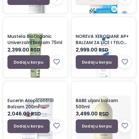
Mustela BioOrganic
NOREVA XERODIANE AP+
Univerzalni balzam 75ml
BALZAM ZA LICE I TELO
200ML
2,399.00
RSD
2,999.00
RSD
Dodaj u korpu
Dodaj u korpu
Eucerin Atopicontrol
BABE uljani balzam
Balzam 200ml
500ml
2,046.00
RSD
3,499.00
RSD
Dodaj u korpu
Dodaj u korpu