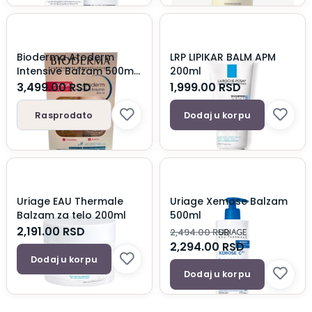
Bioderma Atoderm
LRP LIPIKAR BALM APM
Intensive Balzam 500ml
200ml
+ Ulje 100ml gratis
3,499.00
RSD
1,999.00
RSD
Rasprodato
Dodaj u korpu
Uriage EAU Thermale
Uriage Xemose Balzam
Balzam za telo 200ml
500ml
2,191.00
RSD
2,494.00
RSD
2,294.00
RSD
Dodaj u korpu
Dodaj u korpu