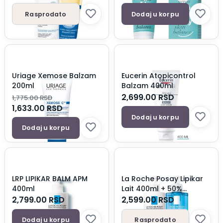
Rasprodato
Dodaj u korpu
Uriage Xemose Balzam
Eucerin Atopicontrol
200ml
Balzam 400ml
2,699.00
RSD
1,775.00
RSD
1,633.00
RSD
Dodaj u korpu
Dodaj u korpu
LRP LIPIKAR BALM APM
La Roche Posay Lipikar
400ml
Lait 400ml + 50%
popusta na Lipikar Gel
2,799.00
RSD
2,599.00
RSD
Lavant 400ml
Dodaj u korpu
Rasprodato