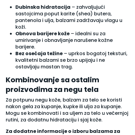
Dubinska hidratacija
– zahvaljujući
sastojcima poput karite (shea) butera,
pantenola i ulja, balzami zadržavaju vlagu u
koži.
Obnova barijere kože
– idealni su za
umirivanje i obnavljanje narušene kožne
barijere.
Bez osećaja težine
– uprkos bogatoj teksturi,
kvalitetni balzami se brzo upijaju i ne
ostavljaju mastan trag.
Kombinovanje sa ostalim
proizvodima za negu tela
Za potpunu negu kože, balzam za telo se koristi
nakon
gela za kupanje
,
kupke
ili
ulja za kupanje
.
Mogu se kombinovati i sa
uljem za telo
u večernjoj
rutini, za dodatnu hidrataciju i sjaj kože.
Za dodatne informacije o izboru balzama za