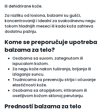
ili dehidrirane kože.
Za razliku od losiona, balzami su gušći,
koncentrovaniji i idealni za svakodnevnu negu
tokom hladnijih meseci ili kada koža zahteva
dodatnu pažnju.
Kome se preporučuje upotreba
balzama za telo?
Osobama sa suvom, zategnutom ili
ispucalom kožom.
Za negu kože nakon tuširanja, brijanja ili
izlaganja suncu.
Trudnicama za prevenciju strija i očuvanje
elastičnosti kože.
Osobama sa atopijskom, iritiranom ili
osetljivom kožom sklonoj perutanju.
Prednosti balzama za telo