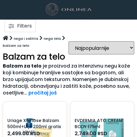
Filters
nega i zaštita
nega tela
balzam za telo
Balzam za telo
Balzam za telo
je proizvod za intenzivnu negu kože
koji kombinuje hranljive sastojke sa bogatom, ali
brzo upijajućom teksturom. Namenjen je dubinskoj
hidrataciji, obnavljanju i zaštiti kože, posebno suve,
osetljive...
pročitaj još
Uriage Xemose Balzam
EVDERMIA ATO CREAM
500ml+Ulje 200ml gratis
BODY 175ml
2,499.00
RSD
2,749.00
RSD