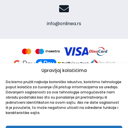
info@onlinea.rs
Upravljaj kolačićima
Da bismo pružili najbolje korisničko iskustvo, koristimo tehnologije
poput kolačića za čuvanje i/ili pristup informacijama sa uređaja.
Davanjem saglasnosti za ove tehnologije omogućavate nam
obradu podataka kao što su ponašanje pri pretraživanju ili
jedinstveni identifikatori na ovom sajtu. Ako ne date saglasnost
Apotekarska ustanova Onlinea
ili je povučete, to može negativno uticati na određene funkcije i
Bulevar Patrijarha Pavla 8A, 21000 Novi Sad
karakteristike sajta.
PIB: 114024247 | Matični broj: 26001250
Tel:
021/30-44-800
,
063/549-000
| Email:
info@onlinea.rs