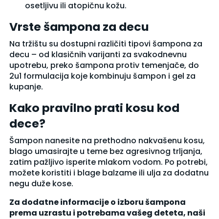
osetljivu ili atopičnu kožu.
Vrste šampona za decu
Na tržištu su dostupni različiti tipovi šampona za
decu – od klasičnih varijanti za svakodnevnu
upotrebu, preko šampona
protiv temenjače
, do
2u1 formulacija koje kombinuju šampon i gel za
kupanje.
Kako pravilno prati kosu kod
dece?
Šampon nanesite na prethodno nakvašenu kosu,
blago umasirajte u teme bez agresivnog trljanja,
zatim pažljivo isperite mlakom vodom. Po potrebi,
možete koristiti i blage balzame ili ulja za dodatnu
negu duže kose.
Za dodatne informacije o izboru šampona
prema uzrastu i potrebama vašeg deteta, naši