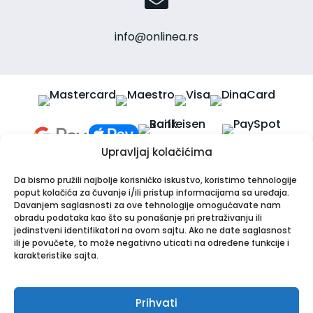
info@onlinea.rs
Upravljaj kolačićima
Da bismo pružili najbolje korisničko iskustvo, koristimo tehnologije
poput kolačića za čuvanje i/ili pristup informacijama sa uređaja.
Davanjem saglasnosti za ove tehnologije omogućavate nam
obradu podataka kao što su ponašanje pri pretraživanju ili
jedinstveni identifikatori na ovom sajtu. Ako ne date saglasnost
Apotekarska ustanova Onlinea
ili je povučete, to može negativno uticati na određene funkcije i
Bulevar Patrijarha Pavla 8A, 21000 Novi Sad
karakteristike sajta.
PIB: 114024247 | Matični broj: 26001250
Tel:
021/30-44-800
,
063/549-000
| Email:
info@onlinea.rs
|
www.onlinea.rs
Prihvati