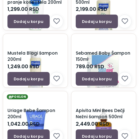
pranje kose i tela 200ml
500ml
1,299.00
RSD
2,199.00
RSD
Dodaj u korpu
Dodaj u korpu
Mustela Blagi šampon
Sebamed Baby Šampon
200ml
150ml
1,249.00
RSD
789.00
RSD
Dodaj u korpu
Dodaj u korpu
POKLON
Uriage Bebe Šampon
Apivita Mini Bees Dečji
200ml
Nežni šampon 500ml
1,042.00
RSD
2,449.00
RSD
Dodaj u korpu
Dodaj u korpu