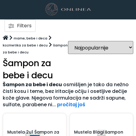
Filters
mame, bebe i deca
kozmetika za bebe i decu
šampon
za bebe i decu
Šampon za
bebe i decu
Šampon za bebe i decu
osmišljen je tako da nežno
čisti kosu i teme, bez iritacije očiju i osetljive dečije
kože glave. Njegova formulacija ne sadrži sapune,
sulfate, parabene ni...
pročitaj još
Mustela 2u1 Šampon za
Mustela Blagi šampon