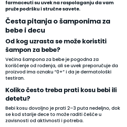
farmaceuti su uvek na raspolaganju da vam
pruže podršku i stručne savete.
Česta pitanja o šamponima za
bebe i decu
Od kog uzrasta se može koristiti
šampon za bebe?
Većina šampona za bebe je pogodna za
korišćenje od rođenja, ali se uvek preporučuje da
proizvod ima oznaku “0+” i da je dermatološki
testiran.
Koliko često treba prati kosu bebi ili
detetu?
Bebi kosu dovoljno je prati 2–3 puta nedeljno, dok
se kod starije dece to može raditi češće u
zavisnosti od aktivnosti i potreba.