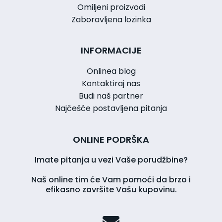
Omiljeni proizvodi
Zaboravljena lozinka
INFORMACIJE
Onlinea blog
Kontaktiraj nas
Budi naš partner
Najčešće postavljena pitanja
ONLINE PODRŠKA
Imate pitanja u vezi Vaše porudžbine?
Naš online tim će Vam pomoći da brzo i
efikasno završite Vašu kupovinu.