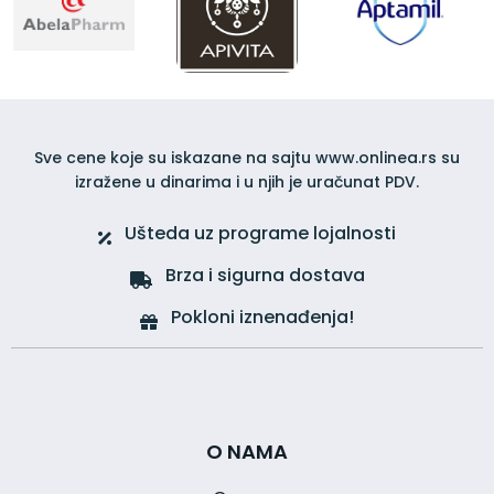
Sve cene koje su iskazane na sajtu www.onlinea.rs su
izražene u dinarima i u njih je uračunat PDV.
Ušteda uz programe lojalnosti
Brza i sigurna dostava
Pokloni iznenađenja!
O NAMA