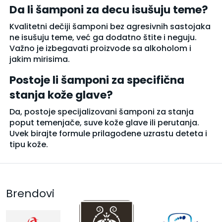
Da li šamponi za decu isušuju teme?
Kvalitetni dečiji šamponi bez agresivnih sastojaka
ne isušuju teme, već ga dodatno štite i neguju.
Važno je izbegavati proizvode sa alkoholom i
jakim mirisima.
Postoje li šamponi za specifična
stanja kože glave?
Da, postoje specijalizovani šamponi za stanja
poput temenjače, suve kože glave ili perutanja.
Uvek birajte formule prilagođene uzrastu deteta i
tipu kože.
Brendovi