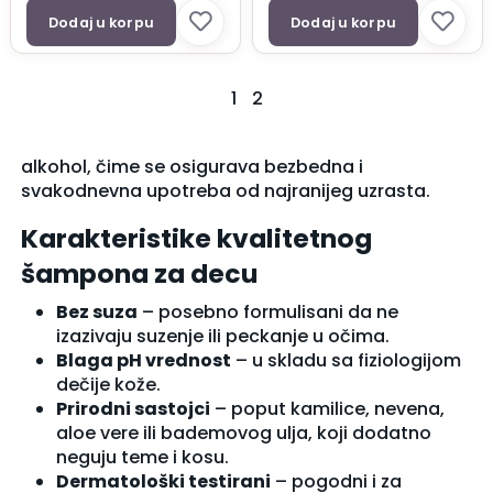
Dodaj u korpu
Dodaj u korpu
1
2
alkohol, čime se osigurava bezbedna i
svakodnevna upotreba od najranijeg uzrasta.
Karakteristike kvalitetnog
šampona za decu
Bez suza
– posebno formulisani da ne
izazivaju suzenje ili peckanje u očima.
Blaga pH vrednost
– u skladu sa fiziologijom
dečije kože.
Prirodni sastojci
– poput kamilice, nevena,
aloe vere ili bademovog ulja, koji dodatno
neguju teme i kosu.
Dermatološki testirani
– pogodni i za