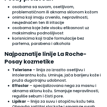
osobama sa suvom, osetljivom,
problematičnom ili aknama sklonom kožom
onima koji imaju crvenilo, nepravilnosti,
neujednačen ten ili iritacije
osobama koje žele visoku efikasnost uz
maksimalnu podnošljivost
korisnicima koji traže formulacije bez
parfema, parabena i alkohola
Najpoznatije linije La Roche-
Posay kozmetike
Toleriane
– linija za izrazito osetljivu i
intolerantnu kožu. Umiruje, jača barijeru kože i
pruža dugotrajnu udobnost.
Effaclar
– specijalizovana nega za masnu i
aknama sklonu kožu. Smanjuje nepravilnosti,
reguliše sebum i čisti pore.
Lipikar
– linija za suvu i atopičnu kožu tela.
Obnavlja zaštitni sloj kože i smanjuje svrab,