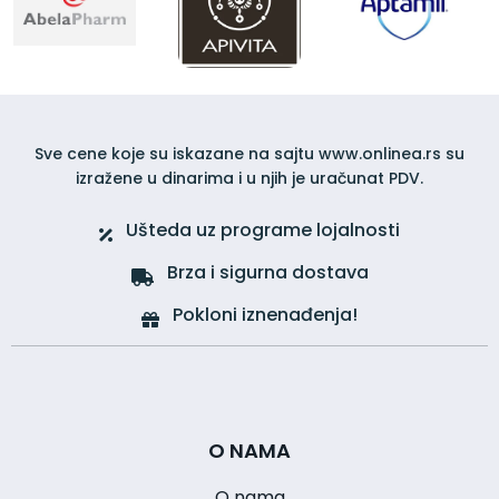
Sve cene koje su iskazane na sajtu www.onlinea.rs su
izražene u dinarima i u njih je uračunat PDV.
Ušteda uz programe lojalnosti
Brza i sigurna dostava
Pokloni iznenađenja!
O NAMA
O nama