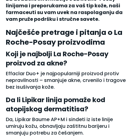
linijama i preporukama za vaš tip kože, naši
farmaceuti su vam uvek na raspolaganju da
vam pruže podršku i stručne savete.
Najčešće pretrage i pitanja o La
Roche-Posay proizvodima
Koji je najbolji La Roche-Posay
proizvod za akne?
Effaclar Duo+ je najpopularniji proizvod protiv
nepravilnosti – smanjuje akne, crvenilo i tragove
bez isušivanja kože.
Da li Lipikar linija pomaže kod
atopijskog dermatitisa?
Da, Lipikar Baume AP+M i sindeti iz iste linije
umiruju kožu, obnavljaju zaštitnu barijeru i
smanjuju potrebu za češanjem.