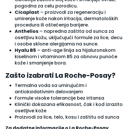
pogodna za celu porodicu.
Cicaplast
– proizvodi za regeneraciju i
umirenje kože nakon iritacija, dermatoloških
procedura ili oštećenja barijere.
Anthelios
– napredna zaštita od sunca za
osetljivu kožu, uključujući formule za lice, decu
i osobe sklone alergijama na sunce.
Hyalu B5
– anti-age linija sa hijaluronskom
kiselinom i vitaminom B5 za obnovu punoće
kože i smanjenje bora.
Zašto izabrati La Roche-Posay?
Termalna voda sa umirujućim i
antioksidativnim delovanjem
Formule visoke tolerancije bez iritansa
Klinički dokazana efikasnost, čak i kod izrazito
osetljive kože
Proizvodi za lice, telo, kosu i zaštitu od sunca
Za dodatne informacije o La Roche-Posay