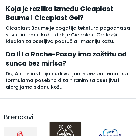
Koja je razlika između Cicaplast
Baume i Cicaplast Gel?
Cicaplast Baume je bogatija tekstura pogodna za
suvu i iritiranu kožu, dok je Cicaplast Gel lakši i
idealan za osetljiva područja i masniju kožu.
Da li La Roche-Posay ima zaštitu od
sunca bez mirisa?
Da, Anthelios linija nudi varijante bez parfema i sa
formulama posebno dizajniranim za osetljivu i
alergijama sklonu kožu.
Brendovi