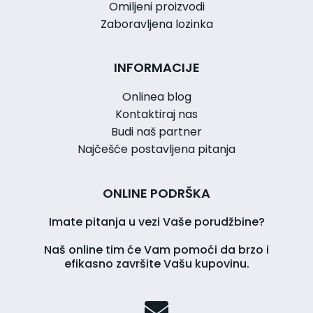
Omiljeni proizvodi
Zaboravljena lozinka
INFORMACIJE
Onlinea blog
Kontaktiraj nas
Budi naš partner
Najčešće postavljena pitanja
ONLINE PODRŠKA
Imate pitanja u vezi Vaše porudžbine?
Naš online tim će Vam pomoći da brzo i
efikasno završite Vašu kupovinu.