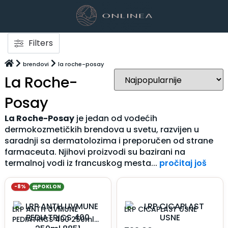
Filters
brendovi
la roche-posay
La Roche-
Posay
La Roche-Posay
je jedan od vodećih
dermokozmetičkih brendova u svetu, razvijen u
saradnji sa dermatolozima i preporučen od strane
farmaceuta. Njihovi proizvodi su bazirani na
termalnoj vodi iz francuskog mesta...
pročitaj još
-8%
POKLON
LRP ANTH UVMUNE
LRP CICAPLAST USNE
PEDIATRICS 400 250ml