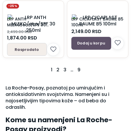
-25%
LRP ANTH
LRP CICAPLAST BAUME B5
MLEKO/eco/SPF 30
100ml
250ml
2,149.00
RSD
2,499.00
RSD
1,874.00
RSD
Dodaj u korpu
Rasprodato
1
2
3
…
9
La Roche-Posay, poznatoj po umirujućim i
antioksidativnim svojstvima. Namenjeni su i
najosetljivijim tipovima kože – od beba do
odraslih.
Kome su namenjeni La Roche-
Posay proizvodi?