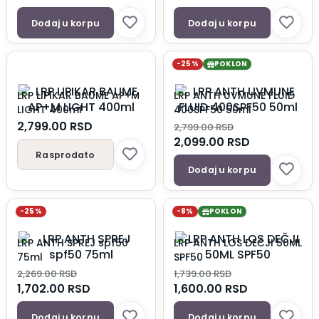
Dodaj u korpu
Dodaj u korpu
-25%
POKLON
LRP LIPIKAR BAUME AP+M
LRP ANTH UVMUNE FLUID
LIGHT 400ml
400SPF50 50ml
2,799.00
RSD
2,799.00
RSD
2,099.00
RSD
Rasprodato
Dodaj u korpu
-25%
-8%
POKLON
LRP ANTH SPREJ spf50
LRP ANTH LOS DEČJI 50ML
75ml
SPF50
2,269.00
RSD
1,739.00
RSD
1,702.00
RSD
1,600.00
RSD
Dodaj u korpu
Dodaj u korpu