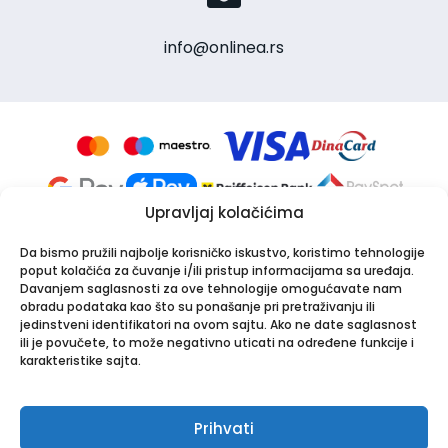
info@onlinea.rs
Upravljaj kolačićima
Da bismo pružili najbolje korisničko iskustvo, koristimo tehnologije
poput kolačića za čuvanje i/ili pristup informacijama sa uređaja.
Davanjem saglasnosti za ove tehnologije omogućavate nam
obradu podataka kao što su ponašanje pri pretraživanju ili
jedinstveni identifikatori na ovom sajtu. Ako ne date saglasnost
Apotekarska ustanova Onlinea
ili je povučete, to može negativno uticati na određene funkcije i
Bulevar Patrijarha Pavla 8A, 21000 Novi Sad
karakteristike sajta.
PIB: 114024247 | Matični broj: 26001250
Tel:
021/30-44-800
,
063/549-000
| Email:
info@onlinea.rs
|
www.onlinea.rs
Prihvati