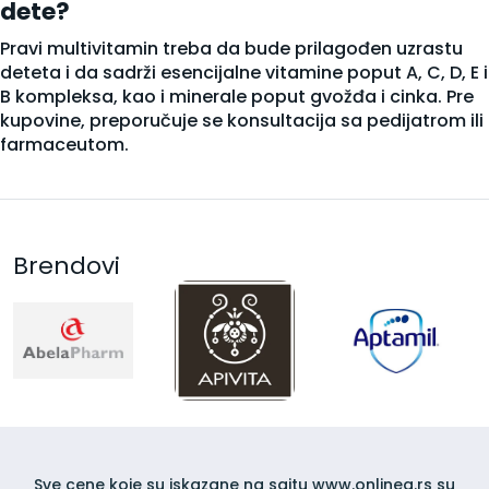
dete?
Pravi multivitamin treba da bude prilagođen uzrastu
deteta i da sadrži esencijalne vitamine poput A, C, D, E i
B kompleksa, kao i minerale poput gvožđa i cinka. Pre
kupovine, preporučuje se konsultacija sa pedijatrom ili
farmaceutom.
Brendovi
Sve cene koje su iskazane na sajtu www.onlinea.rs su