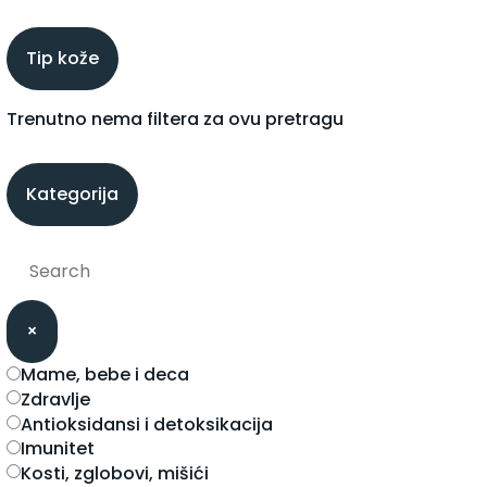
Tip kože
Trenutno nema filtera za ovu pretragu
Kategorija
×
mame, bebe i deca
zdravlje
antioksidansi i detoksikacija
imunitet
kosti, zglobovi, mišići