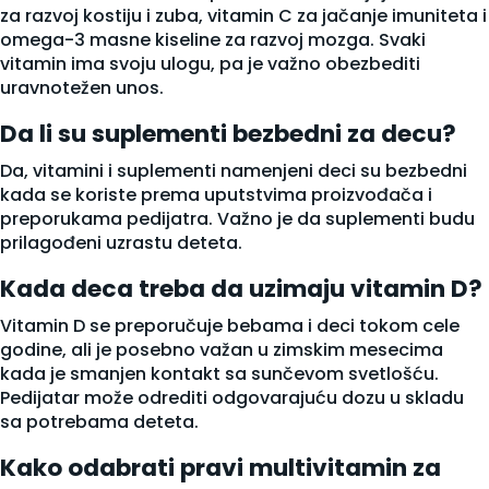
za razvoj kostiju i zuba, vitamin C za jačanje imuniteta i
omega-3 masne kiseline za razvoj mozga. Svaki
vitamin ima svoju ulogu, pa je važno obezbediti
uravnotežen unos.
Da li su suplementi bezbedni za decu?
Da, vitamini i suplementi namenjeni deci su bezbedni
kada se koriste prema uputstvima proizvođača i
preporukama pedijatra. Važno je da suplementi budu
prilagođeni uzrastu deteta.
Kada deca treba da uzimaju vitamin D?
Vitamin D se preporučuje bebama i deci tokom cele
godine, ali je posebno važan u zimskim mesecima
kada je smanjen kontakt sa sunčevom svetlošću.
Pedijatar može odrediti odgovarajuću dozu u skladu
sa potrebama deteta.
Kako odabrati pravi multivitamin za