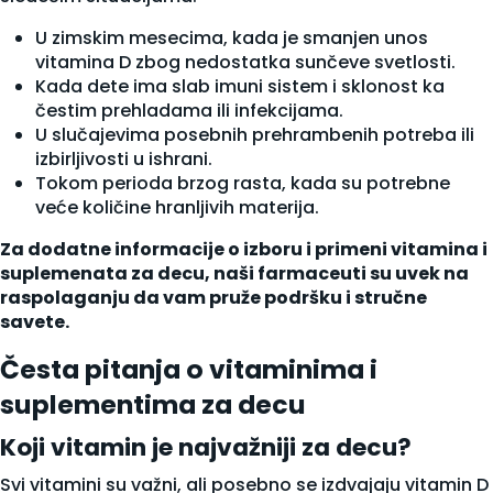
U zimskim mesecima, kada je smanjen unos
vitamina D zbog nedostatka sunčeve svetlosti.
Kada dete ima slab imuni sistem i sklonost ka
čestim prehladama ili infekcijama.
U slučajevima posebnih prehrambenih potreba ili
izbirljivosti u ishrani.
Tokom perioda brzog rasta, kada su potrebne
veće količine hranljivih materija.
Za dodatne informacije o izboru i primeni vitamina i
suplemenata za decu, naši farmaceuti su uvek na
raspolaganju da vam pruže podršku i stručne
savete.
Česta pitanja o vitaminima i
suplementima za decu
Koji vitamin je najvažniji za decu?
Svi vitamini su važni, ali posebno se izdvajaju vitamin D