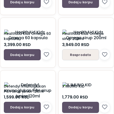
Dodaj u korpu
Dodaj u korpu
HealthAid Kidz Omega 60
HealthAid Kidz Omega
kapsula
sirup 200ml
3,399.00
RSD
3,949.00
RSD
Dodaj u korpu
Rasprodato
Defendyl Imunoglukan
X IMUNO KID
P4H sirup junior 120ml
1,599.00
RSD
1,779.00
RSD
Dodaj u korpu
Dodaj u korpu