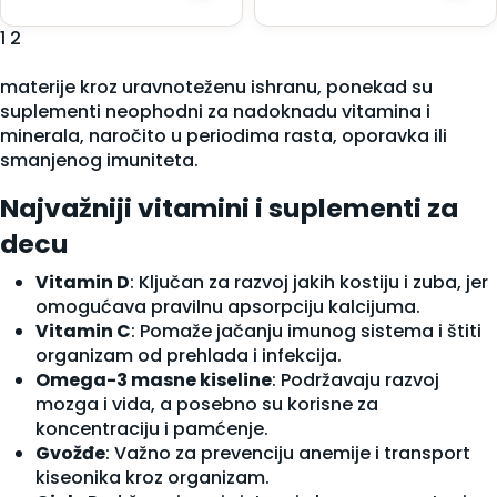
1
2
materije kroz uravnoteženu ishranu, ponekad su
suplementi neophodni za nadoknadu vitamina i
minerala, naročito u periodima rasta, oporavka ili
smanjenog imuniteta.
Najvažniji vitamini i suplementi za
decu
Vitamin D
: Ključan za razvoj jakih kostiju i zuba, jer
omogućava pravilnu apsorpciju kalcijuma.
Vitamin C
: Pomaže jačanju imunog sistema i štiti
organizam od prehlada i infekcija.
Omega-3 masne kiseline
: Podržavaju razvoj
mozga i vida, a posebno su korisne za
koncentraciju i pamćenje.
Gvožđe
: Važno za prevenciju anemije i transport
kiseonika kroz organizam.