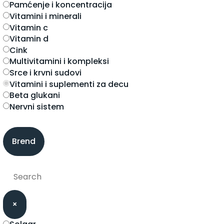
pamćenje i koncentracija
vitamini i minerali
vitamin c
vitamin d
cink
multivitamini i kompleksi
srce i krvni sudovi
vitamini i suplementi za decu
beta glukani
nervni sistem
Brend
×