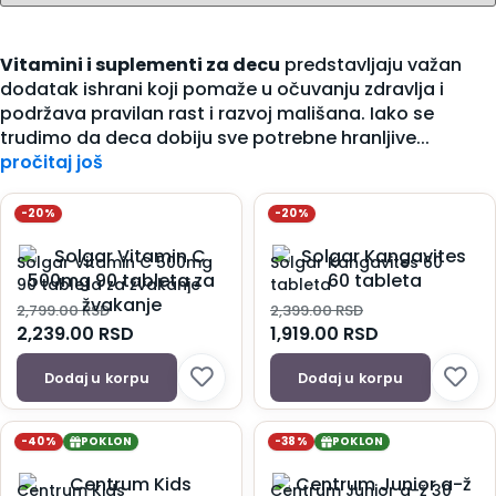
Vitamini i suplementi za decu
predstavljaju važan
dodatak ishrani koji pomaže u očuvanju zdravlja i
podržava pravilan rast i razvoj mališana. Iako se
trudimo da deca dobiju sve potrebne hranljive...
pročitaj još
-20%
-20%
Solgar Vitamin C 500mg
Solgar Kangavites 60
90 tableta za žvakanje
tableta
2,799.00
RSD
2,399.00
RSD
2,239.00
RSD
1,919.00
RSD
Dodaj u korpu
Dodaj u korpu
-40%
POKLON
-38%
POKLON
Centrum Kids
Centrum Junior a-ž 30