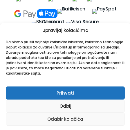
Upravljaj kolačićima
Da bismo pružili najbolje korisničko iskustvo, koristimo tehnologije
poput kolačića za čuvanje i/ili pristup informacijama sa uređaja.
Davanjem saglasnosti za ove tehnologije omogućavate nam
Apotekarska ustanova Onlinea
obradu podataka kao što su ponašanje pri pretraživanju ili
Bulevar Patrijarha Pavla 8A, 21000 Novi Sad
jedinstveni identifikatori na ovom sajtu. Ako ne date saglasnost ili
je povučete, to može negativno uticati na određene funkcije i
PIB: 114024247 | Matični broj: 26001250
karakteristike sajta.
Tel:
021/30-44-800
,
063/549-000
| Email:
info@onlinea.rs
|
www.onlinea.rs
Copyright © Onlinea. Sva prava zadržana
Prihvati
Odbij
0
Odabir kolačića
Meni
Nalog
Pretraži
Omiljeni
Korpa