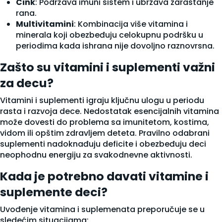
Cink
: Podržava imuni sistem i ubrzava zarastanje
rana.
Multivitamini
: Kombinacija više vitamina i
minerala koji obezbeđuju celokupnu podršku u
periodima kada ishrana nije dovoljno raznovrsna.
Zašto su vitamini i suplementi važni
za decu?
Vitamini i suplementi igraju ključnu ulogu u periodu
rasta i razvoja dece. Nedostatak esencijalnih vitamina
može dovesti do problema sa imunitetom, kostima,
vidom ili opštim zdravljem deteta. Pravilno odabrani
suplementi nadoknađuju deficite i obezbeđuju deci
neophodnu energiju za svakodnevne aktivnosti.
Kada je potrebno davati vitamine i
suplemente deci?
Uvođenje vitamina i suplemenata preporučuje se u
sledećim situacijama: