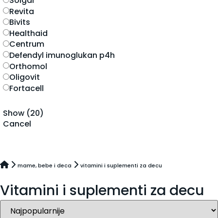
solgar
revita
bivits
healthaid
centrum
defendyl imunoglukan p4h
orthomol
oligovit
fortacell
Show
(
20
)
Cancel
mame, bebe i deca
vitamini i suplementi za decu
Vitamini i suplementi za decu