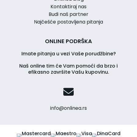
Kontaktiraj nas
Budi naš partner
Najčešće postavljena pitanja
ONLINE PODRŠKA
Imate pitanja u vezi Vaše porudžbine?
Naš online tim će Vam pomoći da brzo i
efikasno završite Vašu kupovinu.
info@onlinea.rs