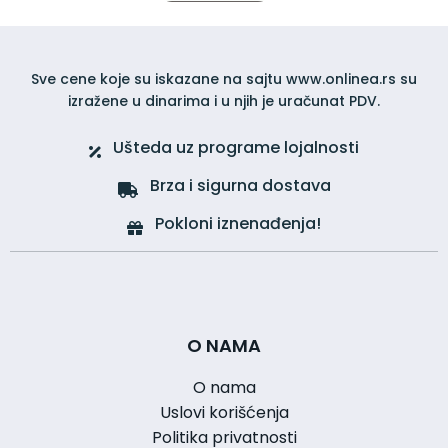
Sve cene koje su iskazane na sajtu www.onlinea.rs su
izražene u dinarima i u njih je uračunat PDV.
Ušteda uz programe lojalnosti
Brza i sigurna dostava
Pokloni iznenađenja!
O NAMA
O nama
Uslovi korišćenja
Politika privatnosti