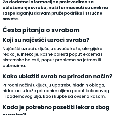
Za dodatne informacije o proizvodima za
ublažavanje svraba, naši farmaceuti su uvek na
raspolaganju da vam pruže podršku i stručne
savete.
Česta pitanja o svrabom
Koji su najčešći uzroci svraba?
Najčešći uzroci uključuju suvoću kože, alergijske
reakcije, infekcije, kožne bolesti poput ekcema i
sistemske bolesti, poput problema sa jetrom ili
bubrezima.
Kako ublažiti svrab na prirodan način?
Prirodni načini uključuju upotrebu hladnih obloga,
hidrataciju kože prirodnim uljima poput kokosovog
ili bademovog ulja, kao i kupke sa ovsena kašom.
Kada je potrebno posetiti lekara zbog
svraba?