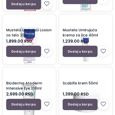
Dodaj u korpu
Mustela Umirujući Losion
Mustela Umirujuća
za telo 200ml
krema za lice 40ml
1,899.00
RSD
1,239.00
RSD
Dodaj u korpu
Dodaj u korpu
Bioderma Atoderm
Scabifix krem 50ml
Intensive Eye 100ml
2,699.00
RSD
1,399.00
RSD
Dodaj u korpu
Dodaj u korpu