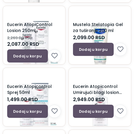
Eucerin AtopiControl
Mustela Stelatopia Gel
Losion 250ml
za tuširanje 200 ml
2,099.00
RSD
2,269.00
RSD
2,087.00
RSD
Dodaj u korpu
Dodaj u korpu
Eucerin Atopicontrol
Eucerin Atopicontrol
Sprej 50ml
Umirujući blagi losion
400ml
1,499.00
RSD
2,949.00
RSD
Dodaj u korpu
Dodaj u korpu