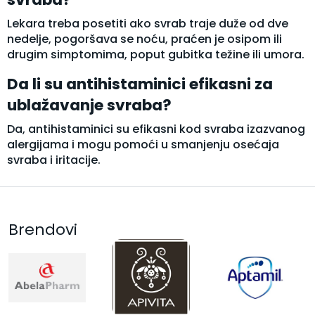
Lekara treba posetiti ako svrab traje duže od dve
nedelje, pogoršava se noću, praćen je osipom ili
drugim simptomima, poput gubitka težine ili umora.
Da li su antihistaminici efikasni za
ublažavanje svraba?
Da, antihistaminici su efikasni kod svraba izazvanog
alergijama i mogu pomoći u smanjenju osećaja
svraba i iritacije.
Brendovi