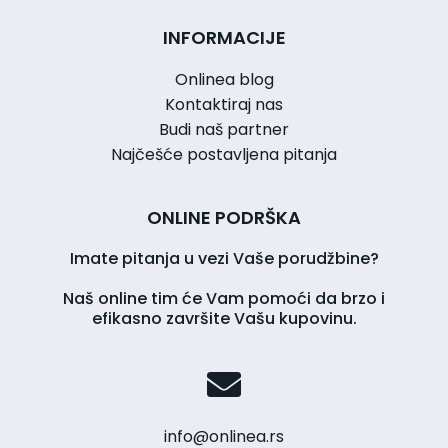
INFORMACIJE
Onlinea blog
Kontaktiraj nas
Budi naš partner
Najčešće postavljena pitanja
ONLINE PODRŠKA
Imate pitanja u vezi Vaše porudžbine?
Naš online tim će Vam pomoći da brzo i
efikasno završite Vašu kupovinu.
info@onlinea.rs