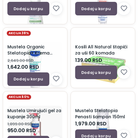
Dodaj u korpu
Dodaj u korpu
AKCIJA 38%
Mustela Organic
Kosili All Natural štapići
Stelatopia+ Krema
za uši 60 komada
150ml
139.00
RSD
2,649.00
RSD
1,642.00
RSD
Dodaj u korpu
Dodaj u korpu
AKCIJA 50%
Mustela Umirujući gel za
Mustela Stelatopia
kupanje 300ml
Penasti šampon 150ml
1,979.00
RSD
1,899.00
RSD
950.00
RSD
Dodaj u korpu