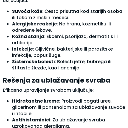
uključujući:
Suvoća kože
: Često prisutna kod starijih osoba
ili tokom zimskih meseci.
Alergijske reakcije
: Na hranu, kozmetiku ili
određene lekove.
Kožna stanja
: Ekcemi, psorijaza, dermatitis ili
urtikarija.
Infekcije
: Gljivične, bakterijske ili parazitske
infekcije, poput šuge.
Sistemske bolesti
: Bolesti jetre, bubrega ili
štitaste žlezde, kao i anemija.
Rešenja za ublažavanje svraba
Efikasno upravljanje svrabom uključuje:
Hidratantne kreme
: Proizvodi bogati uree,
glicerinom ili pantenolom za ublažavanje suvoće
i iritacije.
Antihistaminici
: Za ublažavanje svraba
uzrokovanog alergijama.