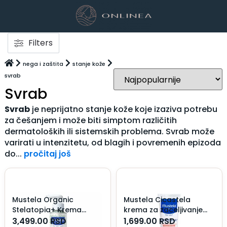
Filters
nega i zaštita
stanje kože
svrab
Svrab
Svrab
je neprijatno stanje kože koje izaziva potrebu
za češanjem i može biti simptom različitih
dermatoloških ili sistemskih problema. Svrab može
varirati u intenzitetu, od blagih i povremenih epizoda
do...
pročitaj još
Mustela Organic
Mustela Cicastela
Stelatopia+ Krema
krema za zaceljivanje
300ml
40ml
3,499.00
RSD
1,699.00
RSD