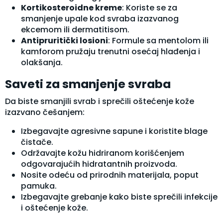
Kortikosteroidne kreme
: Koriste se za
smanjenje upale kod svraba izazvanog
ekcemom ili dermatitisom.
Antipruritički losioni
: Formule sa mentolom ili
kamforom pružaju trenutni osećaj hlađenja i
olakšanja.
Saveti za smanjenje svraba
Da biste smanjili svrab i sprečili oštećenje kože
izazvano češanjem:
Izbegavajte agresivne sapune i koristite blage
čistače.
Održavajte kožu hidriranom korišćenjem
odgovarajućih hidratantnih proizvoda.
Nosite odeću od prirodnih materijala, poput
pamuka.
Izbegavajte grebanje kako biste sprečili infekcije
i oštećenje kože.