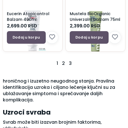
Eucerin Atopicontrol
Mustela BioOrganic
Balzam 400ml
Univerzalni balzam 75ml
2,699.00
RSD
2,399.00
RSD
Dodaj u korpu
Dodaj u korpu
1
2
3
hroničnog i izuzetno neugodnog stanja. Pravilna
identifikacija uzroka i ciljano lečenje ključni su za
ublažavanje simptoma i sprečavanje daljih
komplikacija.
Uzroci svraba
Svrab može biti izazvan brojnim faktorima,