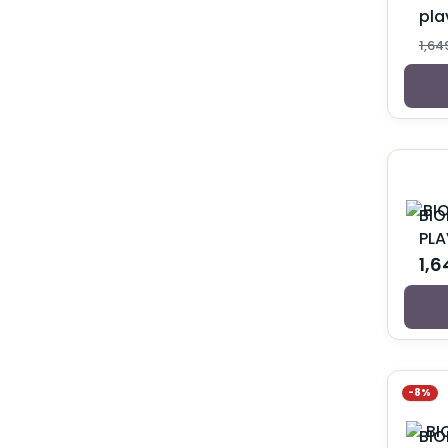
Kozmetika za mame
pla
Oprema za trudnice i dojilje
1,64
Ulošci i tupferi za bradavice
Suplementi za trudnice i mame
Vitamini nakon porođaja
Vitamini u trudnoći
Nega i zaštita
Intimna nega
Kondomi i lubrikanti
Kreme, gelovi i rastvori
BIO
Menstrualne gaće
PL
Vaginalete
1,
Nega kose
Balzami za kosu
Farbe za kosu
Losioni za kosu
Maske za kosu
Masna kosa
-8%
Normalna kosa
Opadanje kose
BIO