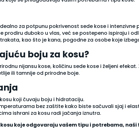
 idealno za potpunu pokrivenost sede kose i intenzivne 
e prodiru duboko u vlas, već se postepeno ispiraju i od
kstrakata, kao što je kana, pogodne za osobe koje izbeg
ajuću boju za kosu?
rirodnu nijansu kose, količinu sede kose i željeni efekat. 
tlije ili tamnije od prirodne boje.
anja
osu koji čuvaju boju i hidrataciju.
peraturama bez zaštite kako biste sačuvali sjaj i elast
ima ishrani
za kosu radi jačanja iznutra.
a kosu koje odgovaraju vašem tipu i potrebama, naš