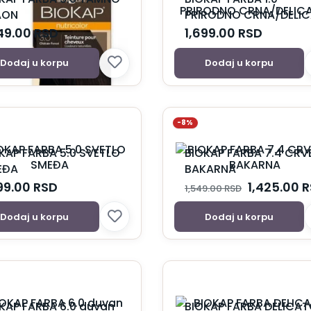
AON
PRIRODNO CRNA/DELI
649.00
RSD
1,699.00
RSD
Dodaj u korpu
Dodaj u korpu
-8%
KAP FARBA 5.0 SVETLO
BIOKAP FARBA 7.4 CR
EĐA
BAKARNA
99.00
RSD
1,425.00
R
1,549.00
RSD
Dodaj u korpu
Dodaj u korpu
KAP FARBA 6.0 duvan
BIOKAP FARBA DELICA