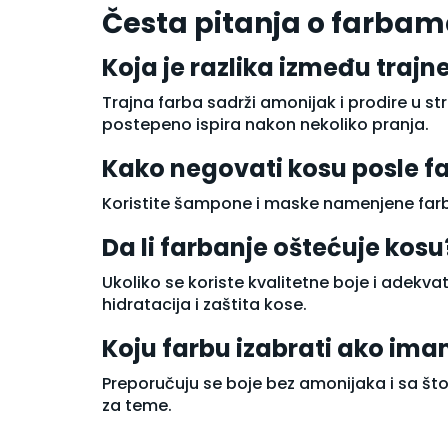
Sapun
Česta pitanja o farbam
Sprej za telo
Stikovi i roll-on
Koja je razlika između trajne
Strije i celulit
Ulje za kupanje
Trajna farba sadrži amonijak i prodire u st
Ulje za telo
postepeno ispira nakon nekoliko pranja.
Nega usana
Kako negovati kosu posle f
Nega za muškarce
Oralna higijena
Koristite šampone i maske namenjene farban
Četkice za zube
Paste za zube
Da li farbanje oštećuje kosu
Rastvori za ispiranje usta
Stanje kože
Ukoliko se koriste kvalitetne boje i adekv
Akne
hidratacija i zaštita kose.
Crvenilo (Rozacea)
Depigmentacija
Koju farbu izabrati ako ima
Dermatološki tretmani
Preporučuju se boje bez amonijaka i sa što m
Dermatoze
za teme.
Ekcemi
Hiperpigmentacija