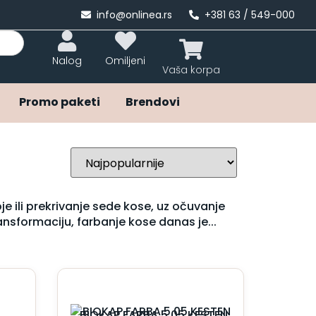
info@onlinea.rs
+381 63 / 549-000
Nalog
Omiljeni
Promo paketi
Brendovi
ili prekrivanje sede kose, uz očuvanje
ransformaciju, farbanje kose danas je...
BIOKAP FARBA 5.05 KESTEN