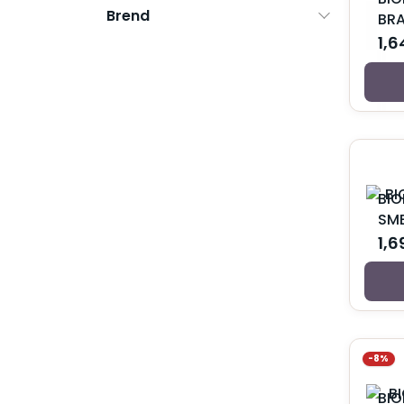
Brend
Bebi mleko za telo
BR
Bebi puder
1,
Dečije paste i četkice
Dečiji balzam za usne
Dečiji parfemi
Dečiji sapuni
Gel za kupanje za bebe i decu
Krema za kupanje za bebe i decu
Krema za temenjaču
Kreme protiv ojeda
BIO
Kreme za bebe
SM
Kupke za bebe
1,6
Losioni za bebe
Šampon za bebe i decu
Šampon za temenjaču
Ulje za bebe
Ulje za kupanje za bebe i decu
Vlažne maramice za bebe
-8%
Vitamini i suplementi za decu
Za trudnice i mame
BIO