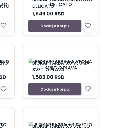
CATO
DELICATO
1,649.00
RSD
Dodaj u korpu
VENO
BIOKAP FARBA 9.0 VEOMA
SVETLO PLAVA
SD
1,589.00
RSD
Dodaj u korpu
TO
BIOKAP FARBA 5.3 SVETLO