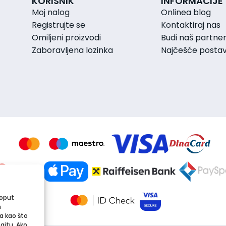
KORISNIK
INFORMACIJE
Moj nalog
Onlinea blog
Registrujte se
Kontaktiraj nas
Omiljeni proizvodi
Budi naš partne
Zaboravljena lozinka
Najčešće postavl
poput
m
a kao što
sajtu. Ako