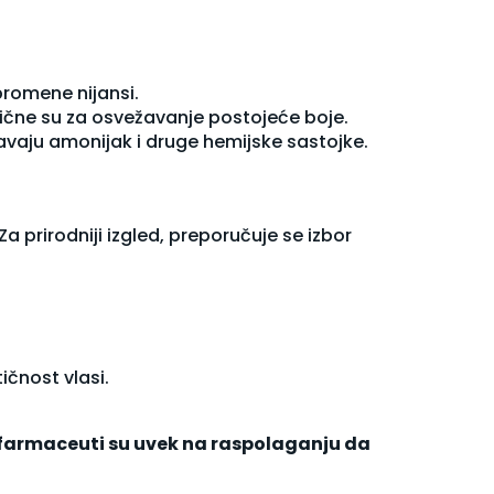
promene nijansi.
lične su za osvežavanje postojeće boje.
avaju amonijak i druge hemijske sastojke.
Za prirodniji izgled, preporučuje se izbor
ičnost vlasi.
i farmaceuti su uvek na raspolaganju da