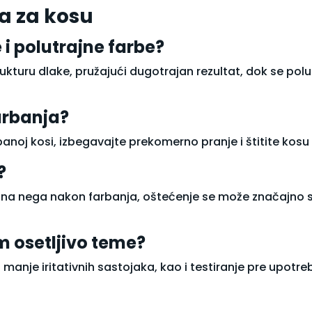
a za kosu
 i polutrajne farbe?
rukturu dlake, pružajući dugotrajan rezultat, dok se polu
arbanja?
oj kosi, izbegavajte prekomerno pranje i štitite kosu 
?
atna nega nakon farbanja, oštećenje se može značajno s
m osetljivo teme?
anje iritativnih sastojaka, kao i testiranje pre upotrebe