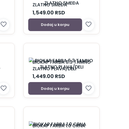
ZLATNO SMEĐA
1,549.00
RSD
Dodaj u korpu
BIOKAP FARBA 6.3 TAMNO
ZLATNO PLAVA/DELI
1,449.00
RSD
Dodaj u korpu
BIOKAP FARBA 1.0 CRNA