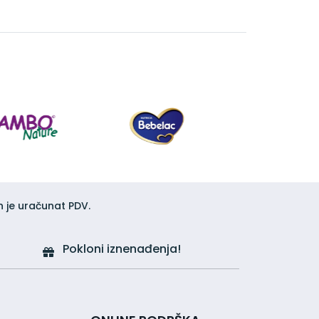
h je uračunat PDV.
Pokloni iznenađenja!