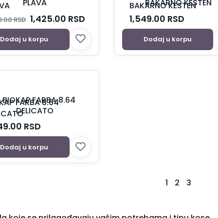
AVA
BAKARNO KESTEN
1,425.00
RSD
1,549.00
RSD
9.00
RSD
Dodaj u korpu
Dodaj u korpu
KAP FARBA 8.64
ICATO
649.00
RSD
Dodaj u korpu
1
2
3
ula koje se prilagođavaju vašim potrebama i tipu kose.