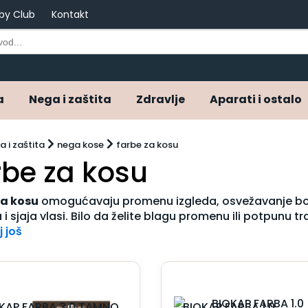
by Club
Kontakt
a
Nega i zaštita
Zdravlje
Aparati i ostalo
a i zaštita
nega kose
farbe za kosu
rbe za kosu
za kosu
omogućavaju promenu izgleda, osvežavanje boje 
a i sjaja vlasi. Bilo da želite blagu promenu ili potpunu t
j još
KAP FARBA 3.0 TAMNO
BIOKAP FARBA 1.0