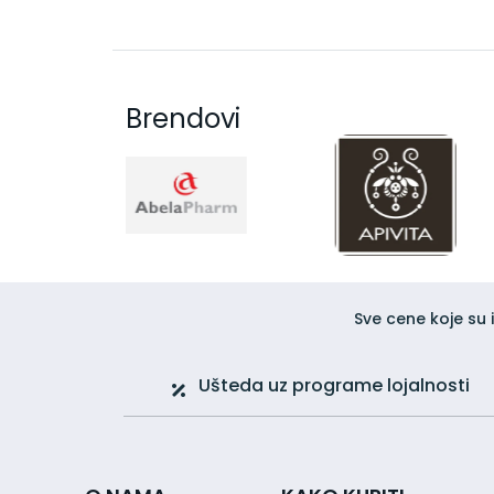
Iritirana koža
Keratoza
Ožiljci
Perutanje / Ljuspanje kože
Ragade i fisure
Brendovi
Svrab
Zaštita od sunca
Kreme za sunčanje za lice
Kreme za sunčanje za telo
Losioni za sunčanje za telo
Suplementi za zaštitu od sunca
Vodica (Mist) za zaštitu od sunca
Zdravlje
Alergije
Sve cene koje su 
Anemija
Antioksidansi i detoksikacija
Ušteda uz programe lojalnosti
Cirkulacija
Digestivni sistem
Mršavljenje
Preparati za primenu na koži
Tablete za mršavljenje