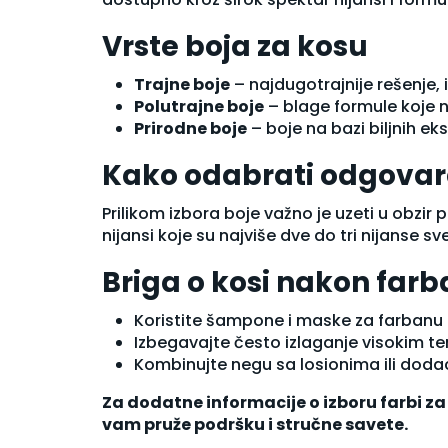
Serumi i boosteri
Vrste boja za kosu
Sprej za lice
Termalna voda
Trajne boje
– najdugotrajnije rešenje,
Zdravlje kože (suplementi)
Polutrajne boje
– blage formule koje n
Nega tela
Prirodne boje
– boje na bazi biljnih e
Balzam za telo
Brijanje i depilacija
Kako odabrati odgovar
Dezodoransi
Gel za kupanje
Prilikom izbora boje važno je uzeti u obzir p
Krema za kupanje
nijansi koje su najviše dve do tri nijanse sve
Kreme za telo
Kreme za telo i lice
Briga o kosi nakon farb
Kupke
Losioni za telo
Koristite
šampone
i maske za farbanu k
Mleko za telo
Izbegavajte često izlaganje visokim tem
Nega ruku
Kombinujte negu sa
losionima
ili
dodac
Nega stopala
Parfemi
Za dodatne informacije o izboru farbi z
Piling za telo
vam pruže podršku i stručne savete.
Preparati sa ureom za telo