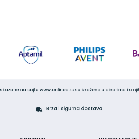
iskazane na sajtu www.onlinea.rs su izražene u dinarima i u nji
Brza i sigurna dostava