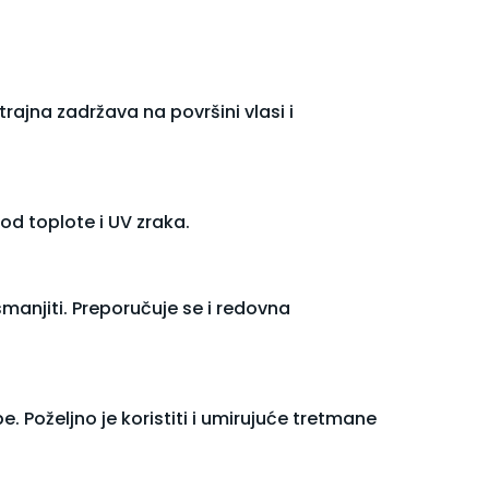
trajna zadržava na površini vlasi i
od toplote i UV zraka.
manjiti. Preporučuje se i redovna
. Poželjno je koristiti i umirujuće tretmane