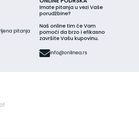
ONLINE PODRŠKA
Imate pitanja u vezi Vaše
porudžbine?
r
Naš online tim će Vam
jena pitanja
pomoći da brzo i efikasno
završite Vašu kupovinu.
info@onlinea.rs