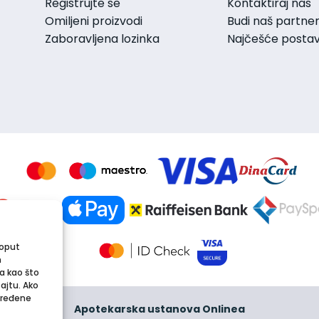
Registrujte se
Kontaktiraj nas
Omiljeni proizvodi
Budi naš partne
Zaboravljena lozinka
Najčešće postavl
poput
m
a kao što
sajtu. Ako
dređene
Apotekarska ustanova Onlinea