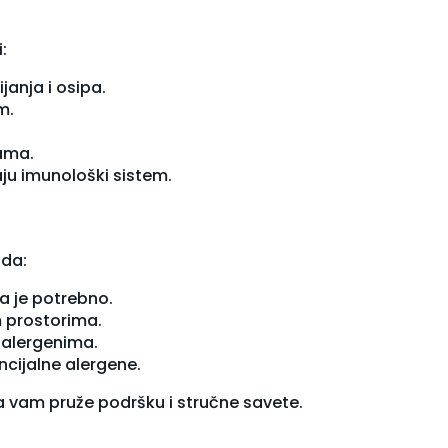
:
janja i osipa.
m.
jama.
ju imunološki sistem.
oda:
da je potrebno.
m prostorima.
 alergenima.
ncijalne alergene.
a vam pruže podršku i stručne savete.