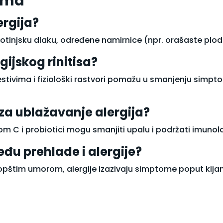
jama
ergija?
životinjsku dlaku, određene namirnice (npr. orašaste plod
ijskog rinitisa?
estivima i fiziološki rastvori pomažu u smanjenju simpt
i za ublažavanje alergija?
m C i probiotici mogu smanjiti upalu i podržati imunološ
eđu prehlade i alergije?
pštim umorom, alergije izazivaju simptome poput kijanj