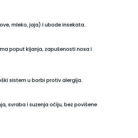
ove, mleko, jaja) i ubode insekata.
oma poput kijanja, zapušenosti nosa i
ki sistem u borbi protiv alergija.
a, svraba i suzenja očiju, bez povišene