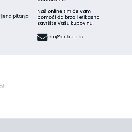
r
Naš online tim će Vam
jena pitanja
pomoći da brzo i efikasno
završite Vašu kupovinu.
info@onlinea.rs