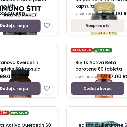
no štit
kapsula
033.00
RSD
2,159.00
R
2,699.00
RSD
Dodaj u korpu
Rasprodato
AKCIJA 20%
POKLON
ranova Kvercetin
BiVits Activa Beta
pleks 50 kapsula
carotene 60 tableta
599.00
RSD
1,247.00
R
1,559.00
RSD
Dodaj u korpu
Dodaj u korpu
A 20%
POKLON
its Activa Quercetin 60
HealthAid Allergforte 