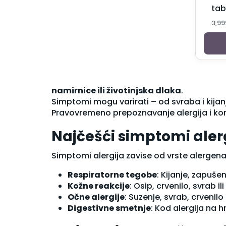
Kozmetika za mame
tab
Oprema za trudnice i dojilje
3,9
Ulošci i tupferi za bradavice
Suplementi za trudnice i mame
Vitamini nakon porođaja
Vitamini u trudnoći
Nega i zaštita
Intimna nega
namirnice ili životinjska dlaka
.
Kondomi i lubrikanti
Simptomi mogu varirati – od svraba i kijanj
Kreme, gelovi i rastvori
Pravovremeno prepoznavanje alergija i kor
Menstrualne gaće
Vaginalete
Najčešći simptomi aler
Nega kose
Balzami za kosu
Simptomi alergija zavise od vrste alergena 
Farbe za kosu
Losioni za kosu
Respiratorne tegobe
: Kijanje, zapušen
Maske za kosu
Kožne reakcije
: Osip, crvenilo, svrab il
Masna kosa
Očne alergije
: Suzenje, svrab, crvenil
Normalna kosa
Digestivne smetnje
: Kod alergija na h
Opadanje kose