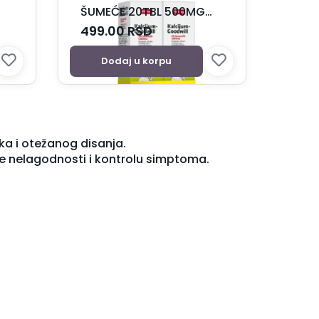
ŠUMEĆE 20TBL 500MG
1+1gratis
499.00
RSD
Dodaj u korpu
oka i otežanog disanja.
je nelagodnosti i kontrolu simptoma.