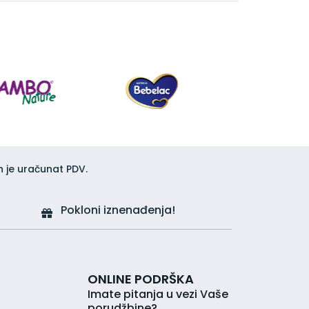
h je uračunat PDV.
Pokloni iznenađenja!
ONLINE PODRŠKA
Imate pitanja u vezi Vaše
porudžbine?