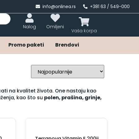
info@onlinea.rs
+381 63 / 549-000
Nalog
Omiljeni
Promo paketi
Brendovi
ti na kvalitet života. One nastaju kao
ženja, kao što su
polen, prašina, grinje,
0
Terranova Vitamin E 200ij