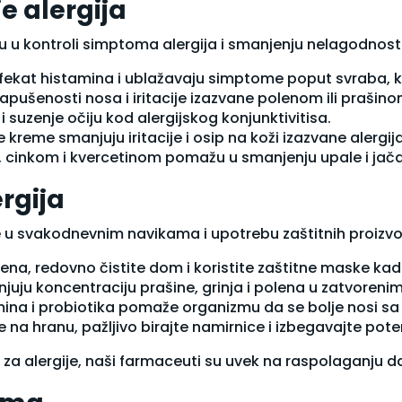
e alergija
u u kontroli simptoma alergija i smanjenju nelagodnosti
u efekat histamina i ublažavaju simptome poput svraba, ki
pušenosti nosa i iritacije izazvane polenom ili prašino
 i suzenje očiju kod alergijskog konjunktivitisa.
e kreme smanjuju iritacije i osip na koži izazvane alergi
, cinkom i kvercetinom pomažu u smanjenju upale i jača
rgija
e u svakodnevnim navikama i upotrebu zaštitnih proizv
olena, redovno čistite dom i koristite zaštitne maske ka
njuju koncentraciju prašine, grinja i polena u zatvoreni
ina i probiotika pomaže organizmu da se bolje nosi sa
je na hranu, pažljivo birajte namirnice i izbegavajte pote
 za alergije, naši farmaceuti su uvek na raspolaganju d