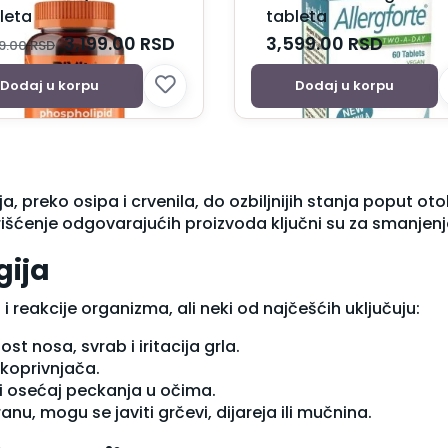
leta
tableta
3,199.00
RSD
3,599.00
RSD
99.00
RSD
Dodaj u korpu
Dodaj u korpu
a, preko osipa i crvenila, do ozbiljnijih stanja poput ot
išćenje odgovarajućih proizvoda ključni su za smanjen
gija
i reakcije organizma, ali neki od najčešćih uključuju:
ost nosa, svrab i iritacija grla.
i koprivnjača.
o i osećaj peckanja u očima.
ranu, mogu se javiti grčevi, dijareja ili mučnina.