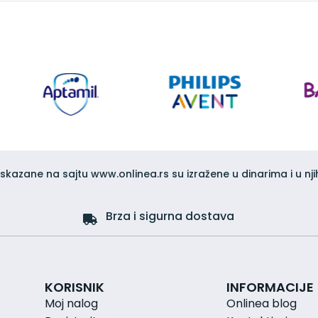
iskazane na sajtu www.onlinea.rs su izražene u dinarima i u nji
Brza i sigurna dostava
KORISNIK
INFORMACIJE
Moj nalog
Onlinea blog