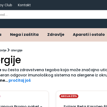
by Club
Kontakt
a
Nega i zaštita
Zdravlje
Aparati i ostalo
avlje
alergije
rgije
e
su česta zdravstvena tegoba koja može značajno utica
ran odgovor imunološkog sistema na alergene iz okru
ne...
pročitaj još
AKCIJA 20%
ranova Promo paket -
Solgar Beta Karoten 6