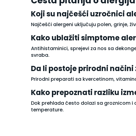
Česta pitanja o alergi
Serumi i boosteri
Koji su najčešći uzročnici al
Sprej za lice
Termalna voda
Najčešći alergeni uključuju polen, grinje, 
Zdravlje kože (suplementi)
Nega tela
Kako ublažiti simptome alerg
Balzam za telo
Brijanje i depilacija
Antihistaminici, sprejevi za nos sa dekong
Dezodoransi
svraba.
Gel za kupanje
Krema za kupanje
Da li postoje prirodni način
Kreme za telo
Prirodni preparati sa kvercetinom, vitamino
Kreme za telo i lice
Kupke
Kako prepoznati razliku izm
Losioni za telo
Mleko za telo
Dok prehlada često dolazi sa groznicom i o
Nega ruku
temperature.
Nega stopala
Parfemi
Piling za telo
Preparati sa ureom za telo