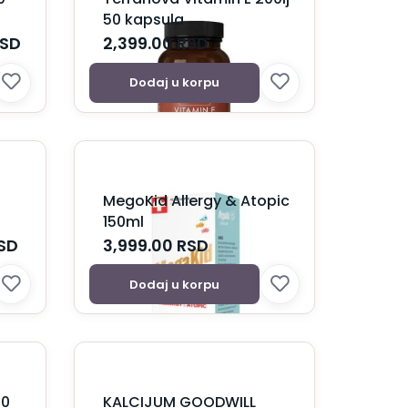
50 kapsula
SD
2,399.00
RSD
Dodaj u korpu
MegoKid Allergy & Atopic
150ml
SD
3,999.00
RSD
Dodaj u korpu
60
KALCIJUM GOODWILL