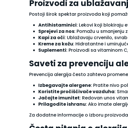
Proizvodi za ublažavanj
Osetljiva koža glave
Perut
Postoji širok spektar proizvoda koji pomaž
Regenerator za kosu
Šamponi
Antihistaminici
: Lekovi koji blokiraj
Suva i oštećena kosa
Sprejevi za nos
: Pomažu u smanjenju za
Ulje za kosu
Kapi za oči
: Ublažavaju crvenilo, svrab
Nega lica
Kreme za kožu
: Hidratantne i umirujuć
Anti age (protiv starenja)
Suplementi
: Proizvodi sa vitaminom C
BB i CC kreme
Čišćenje lica
Saveti za prevenciju ale
Dnevna krema za lice
Krem gel
Prevencija alergija često zahteva promen
Krema za lice
Maska i piling
Izbegavajte alergene
: Pratite nivo p
Micelarna voda
Koristite pročišćivače vazduha
: Sma
Nega i hidratacija
Jačajte imunitet
: Redovan unos vitam
Nega predela oko očiju
Prilagodite ishranu
: Ako imate alergi
Noćna krema za lice
Preparati sa hijaluronom
Za dodatne informacije o izboru proizvoda
Preparati sa ureom za lice
Puderi i tonirane kreme za lice