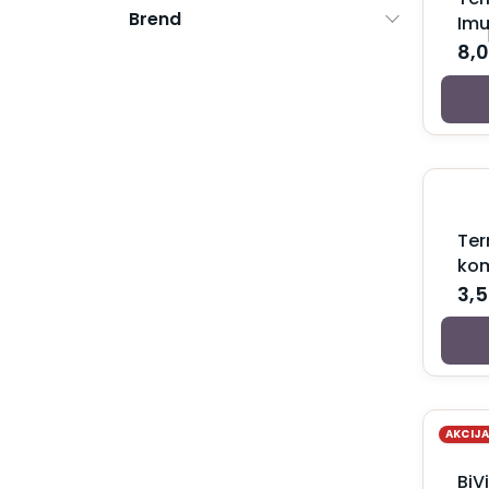
Brend
Bebi mleko za telo
Imu
Bebi puder
8,
Dečije paste i četkice
Dečiji balzam za usne
Dečiji parfemi
Dečiji sapuni
Gel za kupanje za bebe i decu
Krema za kupanje za bebe i decu
Krema za temenjaču
Kreme protiv ojeda
Ter
Kreme za bebe
kom
Kupke za bebe
3,
Losioni za bebe
Šampon za bebe i decu
Šampon za temenjaču
Ulje za bebe
Ulje za kupanje za bebe i decu
Vlažne maramice za bebe
AKCIJ
Vitamini i suplementi za decu
Za trudnice i mame
BiV