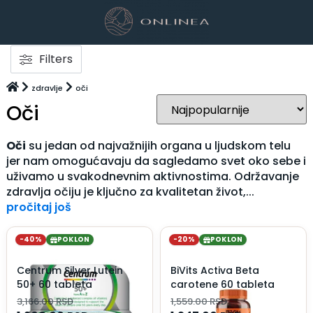
Filters
zdravlje
oči
Oči
Oči
su jedan od najvažnijih organa u ljudskom telu
jer nam omogućavaju da sagledamo svet oko sebe i
uživamo u svakodnevnim aktivnostima. Održavanje
zdravlja očiju je ključno za kvalitetan život,...
pročitaj još
-40%
POKLON
-20%
POKLON
Centrum Silver Lutein
BiVits Activa Beta
50+ 60 tableta
carotene 60 tableta
3,166.00
RSD
1,559.00
RSD