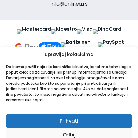
info@onlinea.rs
Upravljaj kolačićima
Da bismo pružili najbolje korisničko iskustvo, koristimo tehnologije
poput kolačića za čuvanje i/ili pristup informacijama sa uređaja.
Davanjem saglasnosti za ove tehnologije omogućavate nam
obradu podataka kao što su ponašanje pri pretraživanju ili
jedinstveni identifikatori na ovom sajtu. Ako ne date saglasnost
Apotekarska ustanova Onlinea
ili je povučete, to može negativno uticati na određene funkcije i
Bulevar Patrijarha Pavla 8A, 21000 Novi Sad
karakteristike sajta.
PIB: 114024247 | Matični broj: 26001250
Tel:
021/30-44-800
,
063/549-000
| Email:
info@onlinea.rs
|
www.onlinea.rs
Prihvati
Copyright © Onlinea. Sva prava zadržana
Odbij