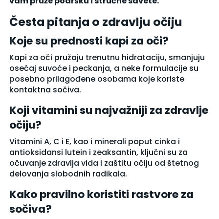
vam pruže podršku i stručne savete.
Česta pitanja o zdravlju očiju
Koje su prednosti kapi za oči?
Kapi za oči pružaju trenutnu hidrataciju, smanjuju
osećaj suvoće i peckanja, a neke formulacije su
posebno prilagođene osobama koje koriste
kontaktna sočiva.
Koji vitamini su najvažniji za zdravlje
očiju?
Vitamini A, C i E, kao i minerali poput cinka i
antioksidansi lutein i zeaksantin, ključni su za
očuvanje zdravlja vida i zaštitu očiju od štetnog
delovanja slobodnih radikala.
Kako pravilno koristiti rastvore za
sočiva?