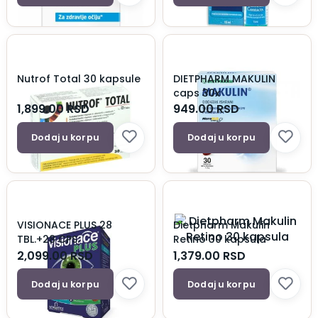
Nutrof Total 30 kapsule
DIETPHARM MAKULIN
caps 30x
1,899.00
RSD
949.00
RSD
Dodaj u korpu
Dodaj u korpu
VISIONACE PLUS 28
Dietpharm Makulin
TBL.+28 CPS.
Retino 30 kapsula
2,099.00
RSD
1,379.00
RSD
Dodaj u korpu
Dodaj u korpu