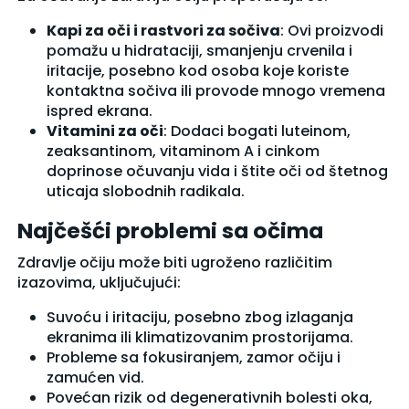
Kapi za oči i rastvori za sočiva
: Ovi proizvodi
pomažu u hidrataciji, smanjenju crvenila i
iritacije, posebno kod osoba koje koriste
kontaktna sočiva ili provode mnogo vremena
ispred ekrana.
Vitamini za oči
: Dodaci bogati luteinom,
zeaksantinom, vitaminom A i cinkom
doprinose očuvanju vida i štite oči od štetnog
uticaja slobodnih radikala.
Najčešći problemi sa očima
Zdravlje očiju može biti ugroženo različitim
izazovima, uključujući:
Suvoću i iritaciju, posebno zbog izlaganja
ekranima ili klimatizovanim prostorijama.
Probleme sa fokusiranjem, zamor očiju i
zamućen vid.
Povećan rizik od degenerativnih bolesti oka,