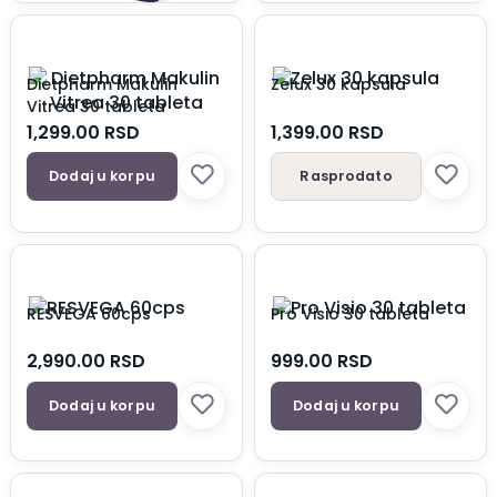
Dietpharm Makulin
Zelux 30 kapsula
Vitrea 30 tableta
1,299.00
RSD
1,399.00
RSD
Dodaj u korpu
Rasprodato
RESVEGA 60cps
Pro Visio 30 tableta
2,990.00
RSD
999.00
RSD
Dodaj u korpu
Dodaj u korpu