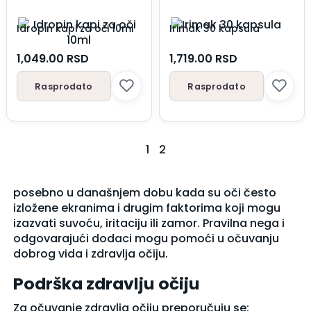
Idropin kapi za oči 10ml
Irimak 30 kapsula
1,049.00
RSD
1,719.00
RSD
Rasprodato
Rasprodato
1
2
posebno u današnjem dobu kada su oči često
izložene ekranima i drugim faktorima koji mogu
izazvati suvoću, iritaciju ili zamor. Pravilna nega i
odgovarajući dodaci mogu pomoći u očuvanju
dobrog vida i zdravlja očiju.
Podrška zdravlju očiju
Za očuvanje zdravlja očiju preporučuju se: