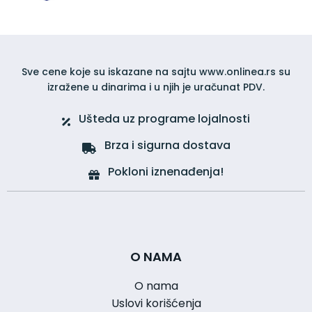
Sve cene koje su iskazane na sajtu www.onlinea.rs su
izražene u dinarima i u njih je uračunat PDV.
Ušteda uz programe lojalnosti
Brza i sigurna dostava
Pokloni iznenađenja!
O NAMA
O nama
Uslovi korišćenja