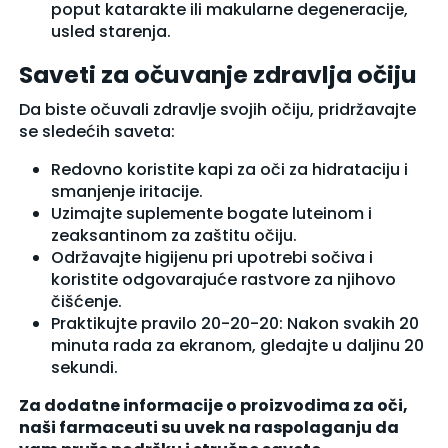
poput katarakte ili makularne degeneracije,
usled starenja.
Saveti za očuvanje zdravlja očiju
Da biste očuvali zdravlje svojih očiju, pridržavajte
se sledećih saveta:
Redovno koristite kapi za oči za hidrataciju i
smanjenje iritacije.
Uzimajte suplemente bogate luteinom i
zeaksantinom za zaštitu očiju.
Održavajte higijenu pri upotrebi sočiva i
koristite odgovarajuće rastvore za njihovo
čišćenje.
Praktikujte pravilo 20-20-20: Nakon svakih 20
minuta rada za ekranom, gledajte u daljinu 20
sekundi.
Za dodatne informacije o proizvodima za oči,
naši farmaceuti su uvek na raspolaganju da