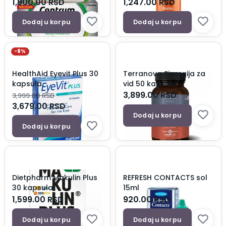
1,900.00
RSD
1,247.00
RSD
Dodaj u korpu
Dodaj u korpu
-8%
HealthAid Eyevit Plus 30
Terranova Sinergija za
kapsula
vid 50 kapsula
3,899.00
RSD
3,999.00
RSD
3,679.00
RSD
Dodaj u korpu
Dodaj u korpu
Dietpharm Makulin Plus
REFRESH CONTACTS sol
30 kapsula
15ml
1,599.00
RSD
920.00
RSD
Dodaj u korpu
Dodaj u korpu