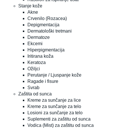
Stanje kože
Akne
Crvenilo (Rozacea)
Depigmentacija
Dermatološki tretmani
Dermatoze
Ekcemi
Hiperpigmentacija
Iritirana koža
Keratoza
Ožiljci
Perutanje / Ljuspanje kože
Ragade i fisure
Svrab
Zaštita od sunca
Kreme za sunčanje za lice
Kreme za sunčanje za telo
Losioni za sunčanje za telo
Suplementi za zaštitu od sunca
Vodica (Mist) za zaštitu od sunca