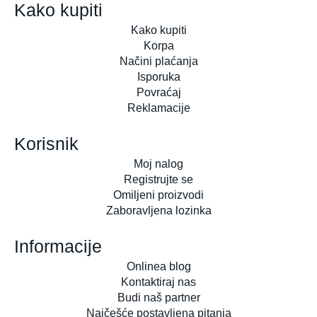
Kako kupiti
Kako kupiti
Korpa
Načini plaćanja
Isporuka
Povraćaj
Reklamacije
Korisnik
Moj nalog
Registrujte se
Omiljeni proizvodi
Zaboravljena lozinka
Informacije
Onlinea blog
Kontaktiraj nas
Budi naš partner
Najčešće postavljena pitanja