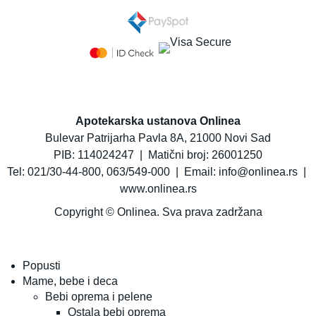
Apotekarska ustanova Onlinea
Bulevar Patrijarha Pavla 8A, 21000 Novi Sad
PIB: 114024247 | Matični broj: 26001250
Tel:
021/30-44-800
,
063/549-000
| Email:
info@onlinea.rs
|
www.onlinea.rs
Copyright © Onlinea. Sva prava zadržana
Popusti
Mame, bebe i deca
Bebi oprema i pelene
Ostala bebi oprema