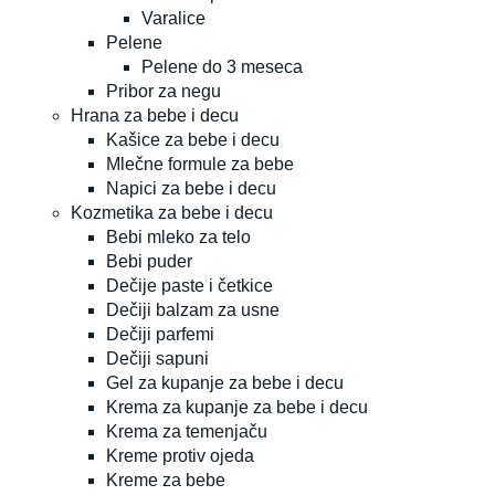
Varalice
Pelene
Pelene do 3 meseca
Pribor za negu
Hrana za bebe i decu
Kašice za bebe i decu
Mlečne formule za bebe
Napici za bebe i decu
Kozmetika za bebe i decu
Bebi mleko za telo
Bebi puder
Dečije paste i četkice
Dečiji balzam za usne
Dečiji parfemi
Dečiji sapuni
Gel za kupanje za bebe i decu
Krema za kupanje za bebe i decu
Krema za temenjaču
Kreme protiv ojeda
Kreme za bebe