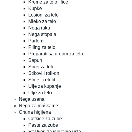
Kreme za telo i lice
Kupke
Losioni za telo
Mleko za telo
Nega ruku
Nega stopala
Parfemi
Piling za telo
Preparati sa ureom za telo
Sapun
Sprej za telo
Stikovi i roll-on
Strije i celulit
Ulje za kupanje
Ulje za telo
Nega usana
Nega za muškarce
Oralna higijena
Četkice za zube
Paste za zube
Rastvori za ispiranje usta