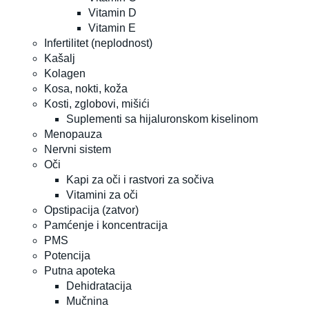
Vitamin D
Vitamin E
Infertilitet (neplodnost)
Kašalj
Kolagen
Kosa, nokti, koža
Kosti, zglobovi, mišići
Suplementi sa hijaluronskom kiselinom
Menopauza
Nervni sistem
Oči
Kapi za oči i rastvori za sočiva
Vitamini za oči
Opstipacija (zatvor)
Pamćenje i koncentracija
PMS
Potencija
Putna apoteka
Dehidratacija
Mučnina