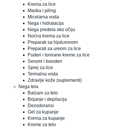
Krema za lice
Maska i piling
Micelarna voda
Nega i hidratacija
Nega predela oko očiju
Noćna krema za lice
Preparati sa hijaluronom
Preparati sa ureom za lice
Puderi i tonirane kreme za lice
Serumi i boosteri
Sprej za lice
Termalna voda
Zdravlje kože (suplementi)
Nega tela
Balzam za telo
Brijanje i depilacija
Dezodoransi
Gel za kupanje
Krema za kupanje
Kreme za telo