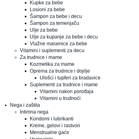
Kupke za bebe
Losioni za bebe
Šampon za bebe i decu
Šampon za temenjaču
Ulje za bebe
Ulje za kupanje za bebe i decu
Vlažne maramice za bebe
Vitamini i suplementi za decu
Za trudnice i mame
Kozmetika za mame
Oprema za trudnice i dojilje
Ulošci i tupferi za bradavice
Suplementi za trudnice i mame
Vitamini nakon porođaja
Vitamini u trudnoći
Nega i zaštita
Intimna nega
Kondomi i lubrikanti
Kreme, gelovi i rastvori
Menstrualne gaće