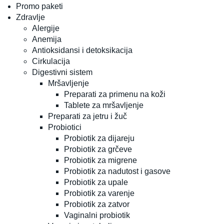
Promo paketi
Zdravlje
Alergije
Anemija
Antioksidansi i detoksikacija
Cirkulacija
Digestivni sistem
Mršavljenje
Preparati za primenu na koži
Tablete za mršavljenje
Preparati za jetru i žuč
Probiotici
Probiotik za dijareju
Probiotik za grčeve
Probiotik za migrene
Probiotik za nadutost i gasove
Probiotik za upale
Probiotik za varenje
Probiotik za zatvor
Vaginalni probiotik