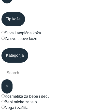
Tip kože
suva i atopična koža
za sve tipove kože
Kategorija
×
kozmetika za bebe i decu
bebi mleko za telo
nega i zaštita