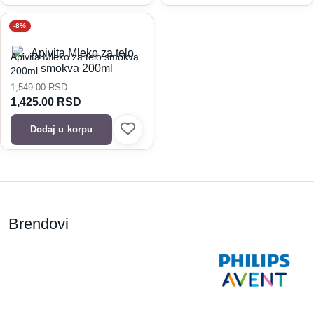
-8%
Apivita Mleko za telo smokva
200ml
1,549.00
RSD
1,425.00
RSD
Dodaj u korpu
Brendovi