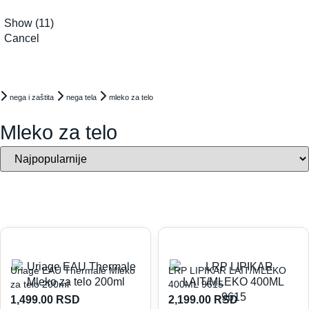
Show
(
11
)
Cancel
nega i zaštita
nega tela
mleko za telo
Mleko za telo
Uriage EAU Thermale Mleko
LRP LIPIKAR LAIT/MLEKO
za telo 200ml
400ML 9615
1,499.00
RSD
2,199.00
RSD