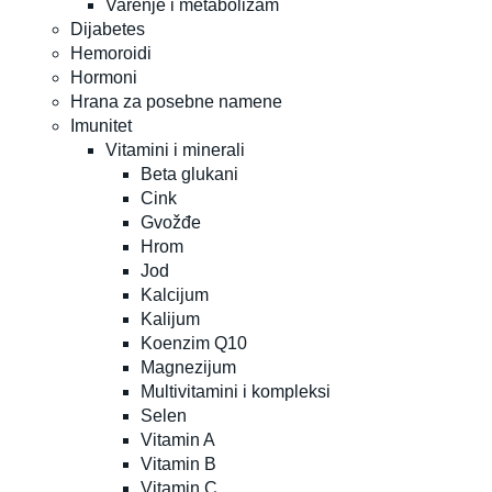
Varenje i metabolizam
Dijabetes
Hemoroidi
Hormoni
Hrana za posebne namene
Imunitet
Vitamini i minerali
Beta glukani
Cink
Gvožđe
Hrom
Jod
Kalcijum
Kalijum
Koenzim Q10
Magnezijum
Multivitamini i kompleksi
Selen
Vitamin A
Vitamin B
Vitamin C