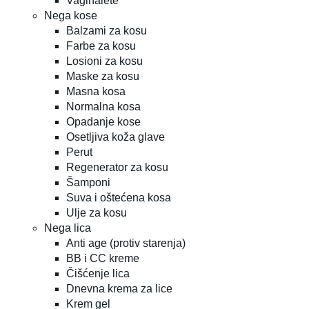
Vaginalete
Nega kose
Balzami za kosu
Farbe za kosu
Losioni za kosu
Maske za kosu
Masna kosa
Normalna kosa
Opadanje kose
Osetljiva koža glave
Perut
Regenerator za kosu
Šamponi
Suva i oštećena kosa
Ulje za kosu
Nega lica
Anti age (protiv starenja)
BB i CC kreme
Čišćenje lica
Dnevna krema za lice
Krem gel