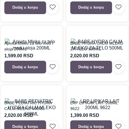
Dodaj u korpu
Dodaj u korpu
Apivita Mleko za telo med i
BABE HYDRA CALM MLEKO
aloja 200ML
ZA TELO 500ML
1,599.00
RSD
2,020.00
RSD
Dodaj u korpu
Dodaj u korpu
BABE PEDIATRIC HYDRA
LRP LIPIKAR LAIT 200ML
CALM MLEKO 500ML
9622
2,020.00
RSD
1,399.00
RSD
Dodaj u korpu
Dodaj u korpu