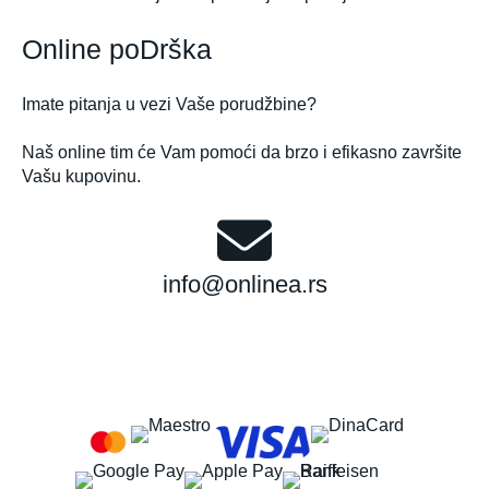
Online poDrška
Imate pitanja u vezi Vaše porudžbine?
Naš online tim će Vam pomoći da brzo i efikasno završite
Vašu kupovinu.
info@onlinea.rs