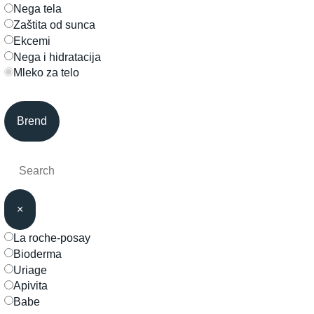
nega tela
zaštita od sunca
ekcemi
nega i hidratacija
mleko za telo
Brend
×
la roche-posay
bioderma
uriage
apivita
babe