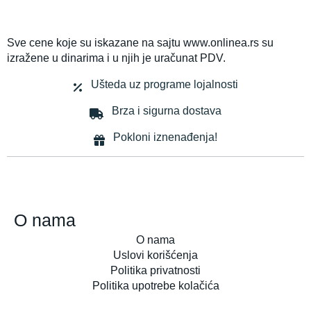
Sve cene koje su iskazane na sajtu www.onlinea.rs su
izražene u dinarima i u njih je uračunat PDV.
Ušteda uz programe lojalnosti
Brza i sigurna dostava
Pokloni iznenađenja!
O nama
O nama
Uslovi korišćenja
Politika privatnosti
Politika upotrebe kolačića