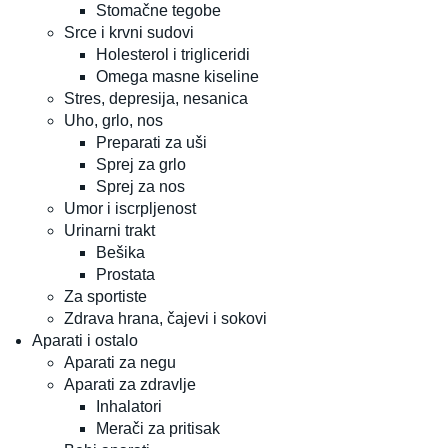
Stomačne tegobe
Srce i krvni sudovi
Holesterol i trigliceridi
Omega masne kiseline
Stres, depresija, nesanica
Uho, grlo, nos
Preparati za uši
Sprej za grlo
Sprej za nos
Umor i iscrpljenost
Urinarni trakt
Bešika
Prostata
Za sportiste
Zdrava hrana, čajevi i sokovi
Aparati i ostalo
Aparati za negu
Aparati za zdravlje
Inhalatori
Merači za pritisak