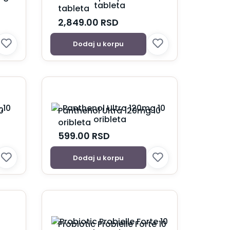
tableta
2,849.00
RSD
Dodaj u korpu
0
Panthenol Ultra 120mg 10
oribleta
599.00
RSD
Dodaj u korpu
Probiotic Probielle Forte 10