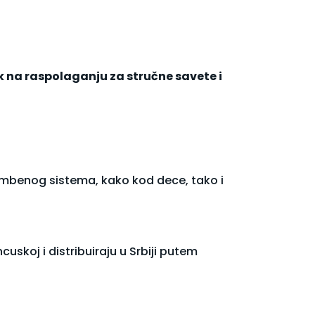
 na raspolaganju za stručne savete i
mbenog sistema, kako kod dece, tako i
cuskoj i distribuiraju u Srbiji putem