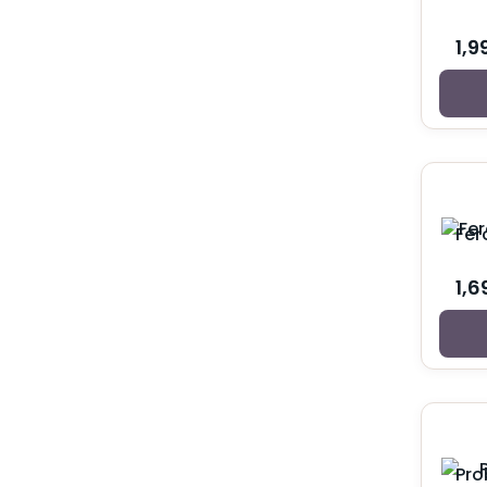
Kozmetika za mame
Oprema za trudnice i dojilje
1,9
Ulošci i tupferi za bradavice
Suplementi za trudnice i mame
Vitamini nakon porođaja
Vitamini u trudnoći
Nega i zaštita
Intimna nega
Kondomi i lubrikanti
Kreme, gelovi i rastvori
Fer
Menstrualne gaće
Vaginalete
1,6
Nega kose
Balzami za kosu
Farbe za kosu
Losioni za kosu
Maske za kosu
Masna kosa
Normalna kosa
Opadanje kose
Pro