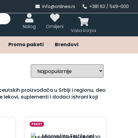
info@onlinea.rs
+381 63 / 549-000
Nalog
Omiljeni
Promo paketi
Brendovi
eutskih proizvođača u Srbiji i regionu, deo
kovi, suplementi i dodaci ishrani koji
PAKET
Miocystinn Fertile set 6x20