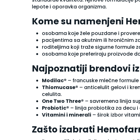
Serumi i boosteri
lepote i oporavka organizma.
Sprej za lice
Kome su namenjeni He
Termalna voda
Zdravlje kože (suplementi)
osobama koje žele pouzdane i prover
Nega tela
pacijentima sa akutnim ili hroničnim
Balzam za telo
roditeljima koji traže sigurne formule 
Brijanje i depilacija
osobama koje preferiraju proizvode d
Dezodoransi
Gel za kupanje
Najpoznatiji brendovi
Krema za kupanje
Kreme za telo
Modilac®
– francuske mlečne formule z
Kreme za telo i lice
Thiomucase®
– anticelulit gelovi i kr
Kupke
celulita.
Losioni za telo
One Two Three®
– savremena linija sup
Mleko za telo
Probiotic®
– linija probiotika za decu 
Nega ruku
Vitamini i minerali
– širok izbor vita
Nega stopala
Parfemi
Zašto izabrati Hemofa
Piling za telo
Preparati sa ureom za telo