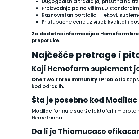
Dugogodišnja tradicija, prisutna na trž
Sapun
Proizvodnja po najvišim EU standardim
Sprej za telo
Raznovrstan portfolio – lekovi, suple
Stikovi i roll-on
Pristupačne cene uz visok kvalitet i po
Strije i celulit
Ulje za kupanje
Za dodatne informacije o Hemofarm bren
Ulje za telo
preporuke.
Nega usana
Nega za muškarce
Najčešće pretrage i pi
Oralna higijena
Četkice za zube
Koji Hemofarm suplement je 
Paste za zube
Rastvori za ispiranje usta
One Two Three Immunity
i
Probiotic
kapsu
Stanje kože
kod odraslih.
Akne
Šta je posebno kod Modilac
Crvenilo (Rozacea)
Depigmentacija
Modilac formule sadrže laktoferin – protein 
Dermatološki tretmani
Hemofarma.
Dermatoze
Ekcemi
Da li je Thiomucase efikasan
Hiperpigmentacija