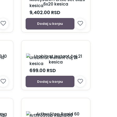
kesica
9,402.00
RSD
Dodaj u korpu
10
Urobitrat Instant čaj 21
kesica
699.00
RSD
Dodaj u korpu
mg
ArthroStop Rapid 60