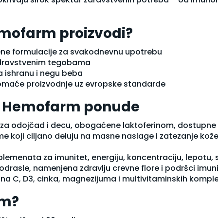
mofarm proizvodi?
ene formulacije za svakodnevnu upotrebu
 zdravstvenim tegobama
za ishranu i negu beba
omaće proizvodnje uz evropske standarde
 iz Hemofarm ponude
a odojčad i decu, obogaćene laktoferinom, dostupne zah
eme koji ciljano deluju na masne naslage i zatezanje kož
lemenata za imunitet, energiju, koncentraciju, lepotu, 
i odrasle, namenjena zdravlju crevne flore i podršci imuni
mina C, D3, cinka, magnezijuma i multivitaminskih komp
rm?