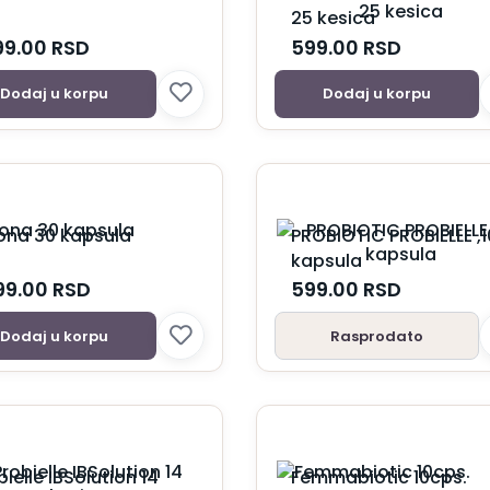
25 kesica
99.00
RSD
599.00
RSD
Dodaj u korpu
Dodaj u korpu
ona 30 kapsula
PROBIOTIC PROBIELLE ,1
kapsula
99.00
RSD
599.00
RSD
Dodaj u korpu
Rasprodato
bielle IBSolution 14
Femmabiotic 10cps.