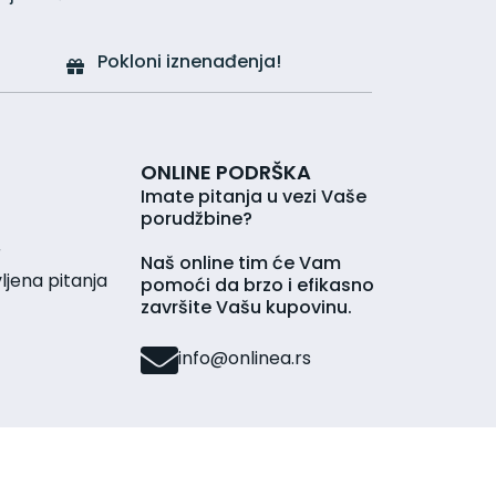
Pokloni iznenađenja!
ONLINE PODRŠKA
Imate pitanja u vezi Vaše
porudžbine?
r
Naš online tim će Vam
jena pitanja
pomoći da brzo i efikasno
završite Vašu kupovinu.
info@onlinea.rs