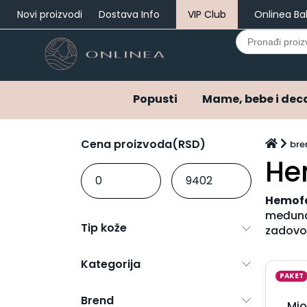
Novi proizvodi
Dostava Info
VIP Club
Onlinea Ba
Search
for:
Popusti
Mame, bebe i dec
Popusti
Mame, bebe i deca
Cena proizvoda(RSD)
bre
Bebi oprema i pelene
He
Ostala bebi oprema
Varalice
Hemof
Pelene
međunar
Pelene do 3 meseca
Tip kože
zadovol
Pribor za negu
Hrana za bebe i decu
Kašice za bebe i decu
Kategorija
Mlečne formule za bebe
PAKET
Napici za bebe i decu
Brend
Mio
Kozmetika za bebe i decu