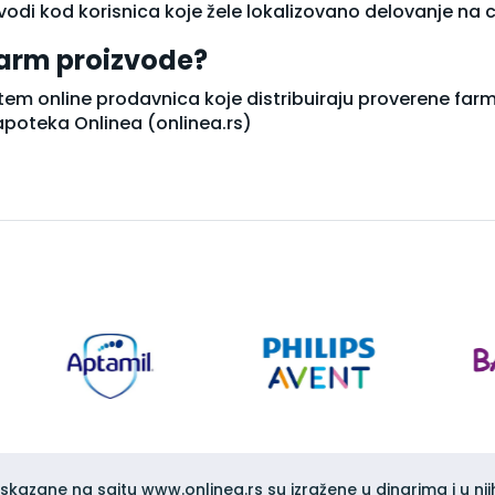
di kod korisnica koje žele lokalizovano delovanje na cel
arm proizvode?
tem online prodavnica koje distribuiraju proverene fa
poteka Onlinea (onlinea.rs)
iskazane na sajtu www.onlinea.rs su izražene u dinarima i u nji