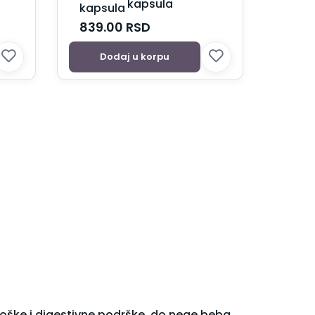
kapsula
839.00
RSD
Dodaj u korpu
loške i digestivne podrške, do nege beba,