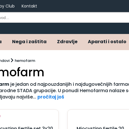
by Club
Kontakt
a
Nega i zaštita
Zdravlje
Aparati i ostalo
ndovi
hemofarm
mofarm
arm
je jedan od najpouzdanijih i najdugovečnijih farmac
odne STADA grupacije. U ponudi Hemofarma nalaze se le
javaju najviše...
pročitaj još
cystinn Fertile set 3x20
Miocystinn Fertile 20