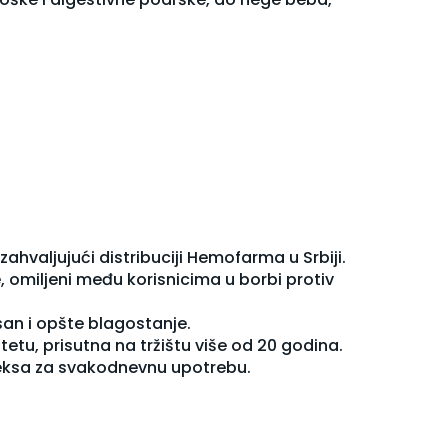
valjujući distribuciji Hemofarma u Srbiji.
e, omiljeni među korisnicima u borbi protiv
san i opšte blagostanje.
tetu, prisutna na tržištu više od 20 godina.
leksa za svakodnevnu upotrebu.