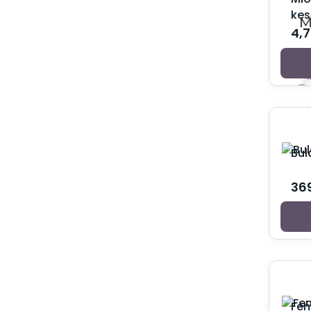
Bebi mleko za telo
kes
Bebi puder
4,
Dečije paste i četkice
Dečiji balzam za usne
Dečiji parfemi
Dečiji sapuni
Gel za kupanje za bebe i decu
Krema za kupanje za bebe i decu
Krema za temenjaču
Kreme protiv ojeda
Bul
Kreme za bebe
Kupke za bebe
36
Losioni za bebe
Šampon za bebe i decu
Šampon za temenjaču
Ulje za bebe
Ulje za kupanje za bebe i decu
Vlažne maramice za bebe
Vitamini i suplementi za decu
Za trudnice i mame
Fem