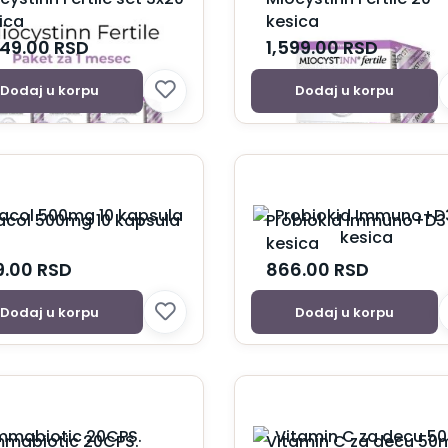
ica
kesica
749.00
RSD
1,599.00
RSD
Dodaj u korpu
Dodaj u korpu
acol 500mg 10 kapsula
Probiokid Immuno+D3 
kesica
9.00
RSD
866.00
RSD
Dodaj u korpu
Dodaj u korpu
mabiotic 20CPS.
Vitamin C za decu 50