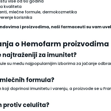
ištu više od 60 godina
a kvaliteta
menti, mlečne formule, dermokozmetika
verenje korisnika
dovima i proizvodima, naši farmaceuti su vam uvek
tanja o Hemofarm proizvodima
najtraženiji za imunitet?
le su među najpopularnijim izborima za jačanje odbra
 mlečnih formula?
koji doprinosi imunitetu i varenju, a proizvode se u Fran
 protiv celulita?