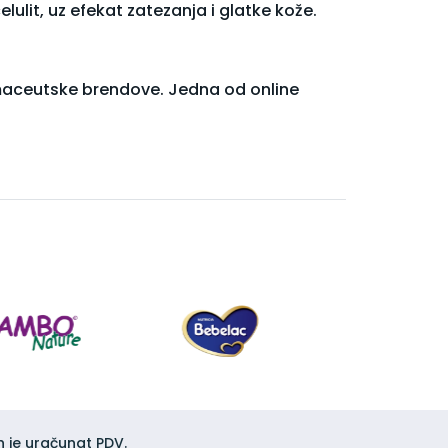
ulit, uz efekat zatezanja i glatke kože.
rmaceutske brendove. Jedna od online
h je uračunat PDV.