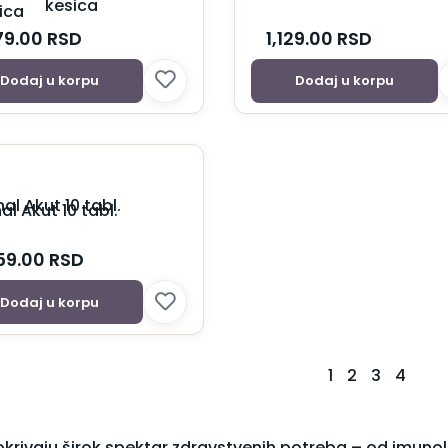
ica
79.00
RSD
1,129.00
RSD
Dodaj u korpu
Dodaj u korpu
nal Akut 10 tabl.
059.00
RSD
Dodaj u korpu
1
2
3
4
okrivaju širok spektar zdravstvenih potreba – od imuno