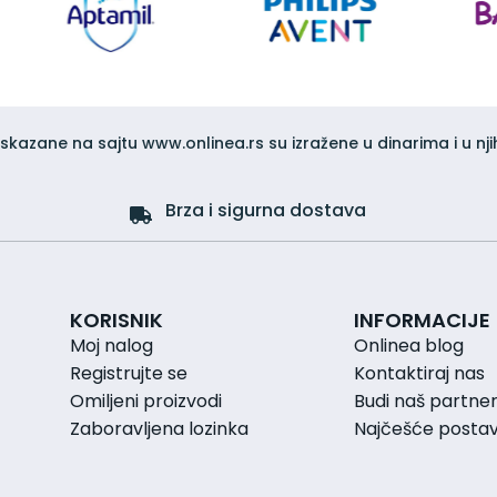
iskazane na sajtu www.onlinea.rs su izražene u dinarima i u nji
Brza i sigurna dostava
KORISNIK
INFORMACIJE
Moj nalog
Onlinea blog
Registrujte se
Kontaktiraj nas
Omiljeni proizvodi
Budi naš partne
Zaboravljena lozinka
Najčešće postavl