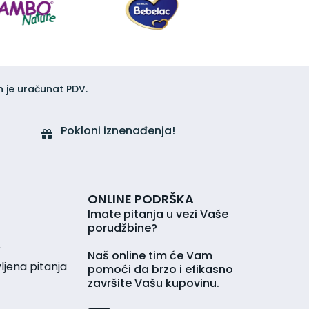
h je uračunat PDV.
Pokloni iznenađenja!
ONLINE PODRŠKA
Imate pitanja u vezi Vaše
porudžbine?
r
Naš online tim će Vam
jena pitanja
pomoći da brzo i efikasno
završite Vašu kupovinu.