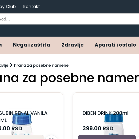
by Club
Kontakt
a
Nega i zaštita
Zdravlje
Aparati i ostalo
avlje
hrana za posebne namene
ana za posebne name
SUBIN RENAL VANILA
DIBEN DRINK 200ml
0ML
9.00
RSD
399.00
RSD