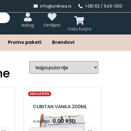
info@onlinea.rs
+381 63 / 549-000
Nalog
Omiljeni
Promo paketi
Brendovi
ne
AKCIJA 50%
CUBITAN VANILA 200ML
0.00
RSD
0.00
RSD