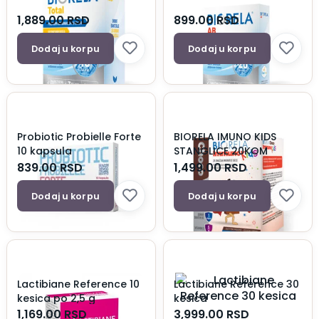
1,889.00
RSD
899.00
RSD
Dodaj u korpu
Dodaj u korpu
Probiotic Probielle Forte
BIORELA IMUNO KIDS
10 kapsula
STANGLICE 20KOM
839.00
RSD
1,499.00
RSD
Dodaj u korpu
Dodaj u korpu
Lactibiane Reference 10
Lactibiane Reference 30
kesica po 2,5 g
kesica
1,169.00
RSD
3,999.00
RSD