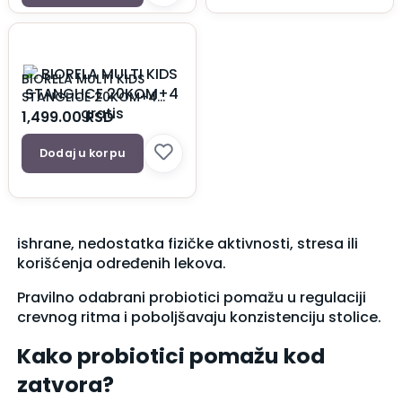
BIORELA MULTI KIDS
STANGLICE 20KOM+4
gratis
1,499.00
RSD
Dodaj u korpu
ishrane, nedostatka fizičke aktivnosti, stresa ili
korišćenja određenih lekova.
Pravilno odabrani probiotici pomažu u regulaciji
crevnog ritma i poboljšavaju konzistenciju stolice.
Kako probiotici pomažu kod
zatvora?