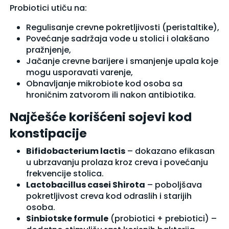
Probiotici utiču na:
Regulisanje crevne pokretljivosti (peristaltike),
Povećanje sadržaja vode u stolici i olakšano
pražnjenje,
Jačanje crevne barijere i smanjenje upala koje
mogu usporavati varenje,
Obnavljanje mikrobiote kod osoba sa
hroničnim zatvorom ili nakon antibiotika.
Najčešće korišćeni sojevi kod
konstipacije
Bifidobacterium lactis
– dokazano efikasan
u ubrzavanju prolaza kroz creva i povećanju
frekvencije stolica.
Lactobacillus casei Shirota
– poboljšava
pokretljivost creva kod odraslih i starijih
osoba.
Sinbiotske formule
(probiotici + prebiotici) –