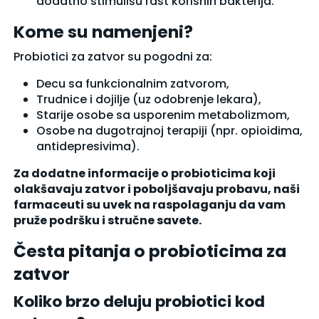
dodatno stimulišu rast korisnih bakterija.
Kome su namenjeni?
Probiotici za zatvor su pogodni za:
Decu sa funkcionalnim zatvorom,
Trudnice i dojilje (uz odobrenje lekara),
Starije osobe sa usporenim metabolizmom,
Osobe na dugotrajnoj terapiji (npr. opioidima,
antidepresivima).
Za dodatne informacije o probioticima koji
olakšavaju zatvor i poboljšavaju probavu, naši
farmaceuti su uvek na raspolaganju da vam
pruže podršku i stručne savete.
Česta pitanja o probioticima za
zatvor
Koliko brzo deluju probiotici kod