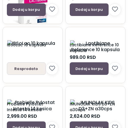
Dodaj u korpu
Dodaj u korpu
IBSoLac 10 kapsula
Lactibiane Reference 10
kapsula
989.00
RSD
Rasprodato
Dodaj u korpu
Probielle Pylostat
IMUNOLAK KIDS D3+ZN
Intesta 14 kesica
a30cps
2,999.00
RSD
2,624.00
RSD
Dodaj u korpu
Dodaj u korpu