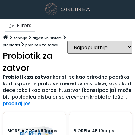
Filters
zdravlje
digestivni sistem
probiotici
probiotik za zatvor
Probiotik za
zatvor
Probiotik za zatvor
koristi se kao prirodna podrška
kod usporene probave i neredovne stolice, kako kod
dece tako i kod odraslih. Zatvor (konstipacija) može
biti posledica disbalansa crevne mikrobiote, loše...
pročitaj još
BIORELA TOTAL 60caps.
BIORELA AB 10caps.