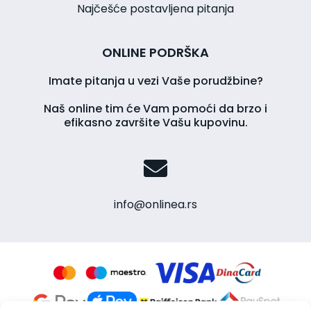
Najčešće postavljena pitanja
ONLINE PODRŠKA
Imate pitanja u vezi Vaše porudžbine?
Naš online tim će Vam pomoći da brzo i
efikasno završite Vašu kupovinu.
info@onlinea.rs