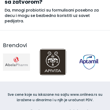
sa zatvorom?
Da, mnogi probiotici su formulisani posebno za
decu i mogu se bezbedno koristiti uz savet
pedijatra.
Brendovi
Sve cene koje su iskazane na sajtu www.onlinea.rs su
izražene u dinarima i u njih je uračunat PDV.