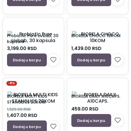
Probiotic Pure LiviLab, 30
BIORELA CHOCO 10KOM
kapsula
3,199.00
RSD
1,439.00
RSD
Dodaj u korpu
Dodaj u korpu
-8%
BIORELA MULTI KIDS
BIORELA DAILY A10CAPS.
STANGLICE 20KOM
459.00
RSD
1,529.00
RSD
1,407.00
RSD
Dodaj u korpu
Dodaj u korpu