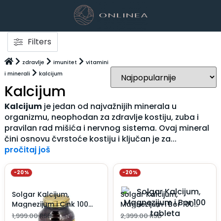
Filters
zdravlje
imunitet
vitamini
i minerali
kalcijum
Kalcijum
Kalcijum
je jedan od najvažnijih minerala u
organizmu, neophodan za zdravlje kostiju, zuba i
pravilan rad mišića i nervnog sistema. Ovaj mineral
čini osnovu čvrstoće kostiju i ključan je za...
pročitaj još
-20%
-20%
Solgar Kalcijum,
Solgar Kalcijum,
Magnezijum i Cink 100
Magnezijum i Bor 100
tableta
tableta
1,999.00
RSD
2,399.00
RSD