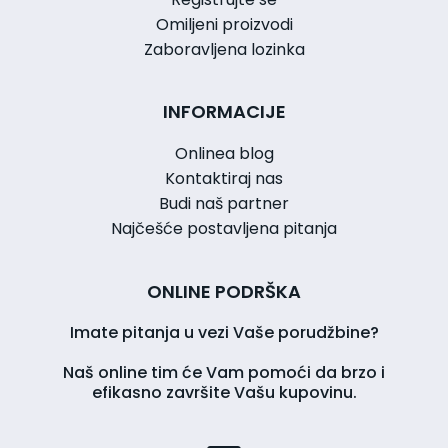
Omiljeni proizvodi
Zaboravljena lozinka
INFORMACIJE
Onlinea blog
Kontaktiraj nas
Budi naš partner
Najčešće postavljena pitanja
ONLINE PODRŠKA
Imate pitanja u vezi Vaše porudžbine?
Naš online tim će Vam pomoći da brzo i
efikasno završite Vašu kupovinu.