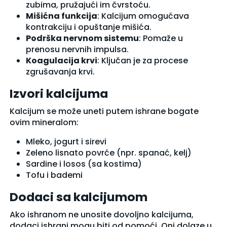
zubima, pružajući im čvrstoću.
Mišićna funkcija
: Kalcijum omogućava
kontrakciju i opuštanje mišića.
Podrška nervnom sistemu
: Pomaže u
prenosu nervnih impulsa.
Koagulacija krvi
: Ključan je za procese
zgrušavanja krvi.
Izvori kalcijuma
Kalcijum se može uneti putem ishrane bogate
ovim mineralom:
Mleko, jogurt i sirevi
Zeleno lisnato povrće (npr. spanać, kelj)
Sardine i losos (sa kostima)
Tofu i bademi
Dodaci sa kalcijumom
Ako ishranom ne unosite dovoljno kalcijuma,
dodaci ishrani mogu biti od pomoći. Oni dolaze u