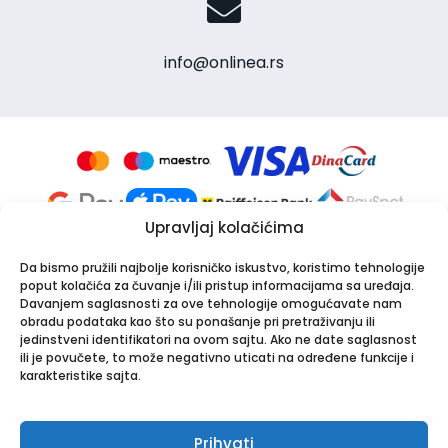
info@onlinea.rs
Upravljaj kolačićima
Da bismo pružili najbolje korisničko iskustvo, koristimo tehnologije
poput kolačića za čuvanje i/ili pristup informacijama sa uređaja.
Davanjem saglasnosti za ove tehnologije omogućavate nam
obradu podataka kao što su ponašanje pri pretraživanju ili
jedinstveni identifikatori na ovom sajtu. Ako ne date saglasnost
Apotekarska ustanova Onlinea
ili je povučete, to može negativno uticati na određene funkcije i
Bulevar Patrijarha Pavla 8A, 21000 Novi Sad
karakteristike sajta.
PIB: 114024247 | Matični broj: 26001250
Tel:
021/30-44-800
,
063/549-000
| Email:
info@onlinea.rs
|
www.onlinea.rs
Prihvati