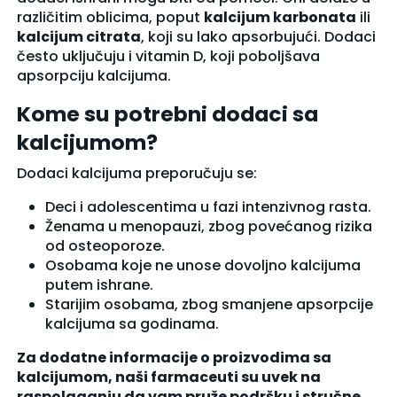
različitim oblicima, poput
kalcijum karbonata
ili
kalcijum citrata
, koji su lako apsorbujući. Dodaci
često uključuju i
vitamin D
, koji poboljšava
apsorpciju kalcijuma.
Kome su potrebni dodaci sa
kalcijumom?
Dodaci kalcijuma preporučuju se:
Deci i adolescentima u fazi intenzivnog rasta.
Ženama u menopauzi, zbog povećanog rizika
od osteoporoze.
Osobama koje ne unose dovoljno kalcijuma
putem ishrane.
Starijim osobama, zbog smanjene apsorpcije
kalcijuma sa godinama.
Za dodatne informacije o proizvodima sa
kalcijumom, naši farmaceuti su uvek na
raspolaganju da vam pruže podršku i stručne