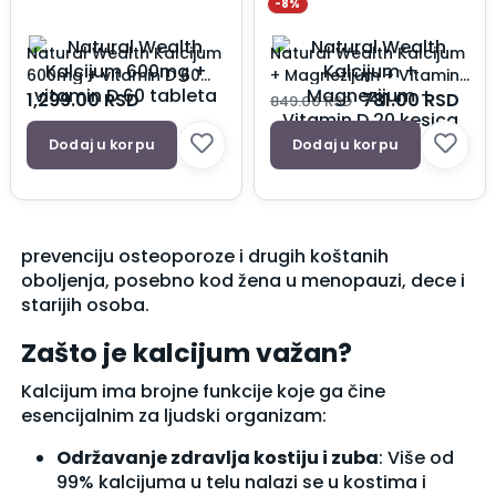
-8%
Natural Wealth Kalcijum
Natural Wealth Kalcijum
600mg + vitamin D 60
+ Magnezijum + Vitamin
tableta
D 20 kesica
1,299.00
RSD
781.00
RSD
849.00
RSD
Dodaj u korpu
Dodaj u korpu
prevenciju osteoporoze i drugih koštanih
oboljenja, posebno kod žena u menopauzi, dece i
starijih osoba.
Zašto je kalcijum važan?
Kalcijum ima brojne funkcije koje ga čine
esencijalnim za ljudski organizam:
Održavanje zdravlja kostiju i zuba
: Više od
99% kalcijuma u telu nalazi se u kostima i