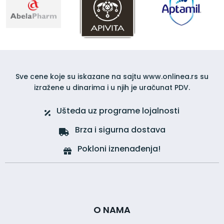
Sve cene koje su iskazane na sajtu www.onlinea.rs su
izražene u dinarima i u njih je uračunat PDV.
Ušteda uz programe lojalnosti
Brza i sigurna dostava
Pokloni iznenađenja!
O NAMA