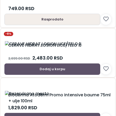
Sapun
749.00
RSD
Sprej za telo
Stikovi i roll-on
Rasprodato
Strije i celulit
Ulje za kupanje
Ulje za telo
-8%
Nega usana
Nega za muškarce
CERAVE HIDRAT.LOSION LICE/TELO 1L
Oralna higijena
Četkice za zube
2,483.00
RSD
2,699.00
RSD
Paste za zube
Rastvori za ispiranje usta
Dodaj u korpu
Stanje kože
Akne
Crvenilo (Rozacea)
Depigmentacija
Dermatološki tretmani
Bioderma Atoderm Promo Intensive baume 75ml
Dermatoze
+ ulje 100ml
Ekcemi
1,829.00
RSD
Hiperpigmentacija