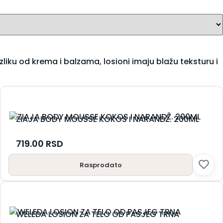
zliku od krema i balzama, losioni imaju blažu teksturu i
ZIAJA BODY MOUSSE KOKOS I NARANDŽ. 200ML
719.00
RSD
Rasprodato
WELEDA LOSION ZA TELO OD PASJEG TRNA