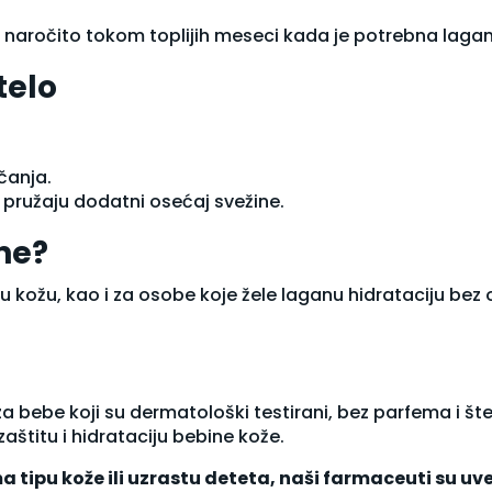
aročito tokom toplijih meseci kada je potrebna lagani
telo
čanja.
 pružaju dodatni osećaj svežine.
one?
žu, kao i za osobe koje žele laganu hidrataciju bez oseć
 za bebe
koji su dermatološki testirani, bez parfema i št
aštitu i hidrataciju bebine kože.
a tipu kože ili uzrastu deteta, naši farmaceuti su u