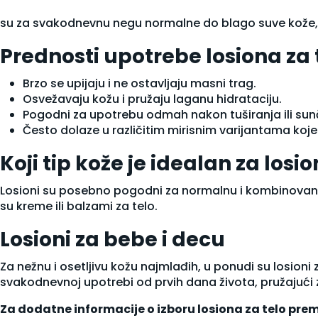
Preparati za jetru i žuč
su za svakodnevnu negu normalne do blago suve kože, n
Probiotici
Probiotik za dijareju
Prednosti upotrebe losiona za 
Probiotik za grčeve
Probiotik za migrene
Brzo se upijaju i ne ostavljaju masni trag.
Probiotik za nadutost i gasove
Osvežavaju kožu i pružaju laganu hidrataciju.
Probiotik za upale
Pogodni za upotrebu odmah nakon tuširanja ili sun
Probiotik za varenje
Često dolaze u različitim mirisnim varijantama koje
Probiotik za zatvor
Vaginalni probiotik
Koji tip kože je idealan za losi
Varenje i metabolizam
Dijabetes
Losioni su posebno pogodni za normalnu i kombinovanu ko
Hemoroidi
su
kreme
ili
balzami za telo
.
Hormoni
Hrana za posebne namene
Losioni za bebe i decu
Imunitet
Vitamini i minerali
Za nežnu i osetljivu kožu najmlađih, u ponudi su
losioni
Beta glukani
svakodnevnoj upotrebi od prvih dana života, pružajući z
Cink
Gvožđe
Za dodatne informacije o izboru losiona za telo prem