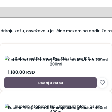
driraju kožu, osvežavaju je i čine mekom na dodir. Za ra
Sebamed Extreme Dry Skin Losion 10% urea 200ml
1,180.00
RSD
Dodaj u korpu
Eucerin Atopicontrol Umirujući blagi losion 400ml