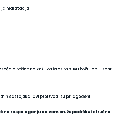
ja hidratacija.
aja težine na koži. Za izrazito suvu kožu, bolji izbor
etnih sastojaka. Ovi proizvodi su prilagođeni
vek na raspolaganju da vam pruže podršku i stručne