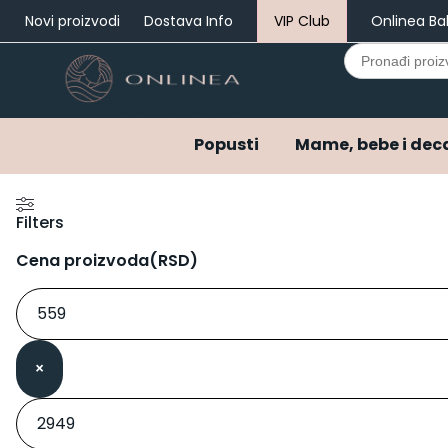
Novi proizvodi
Dostava Info
VIP Club
Onlinea Ba
Search
for:
Popusti
Mame, bebe i dec
Popusti
Mame, bebe i deca
Filters
Bebi oprema i pelene
Ostala bebi oprema
Cena proizvoda(RSD)
Varalice
Pelene
Pelene do 3 meseca
Pribor za negu
Hrana za bebe i decu
×
Kašice za bebe i decu
Mlečne formule za bebe
Napici za bebe i decu
Kozmetika za bebe i decu