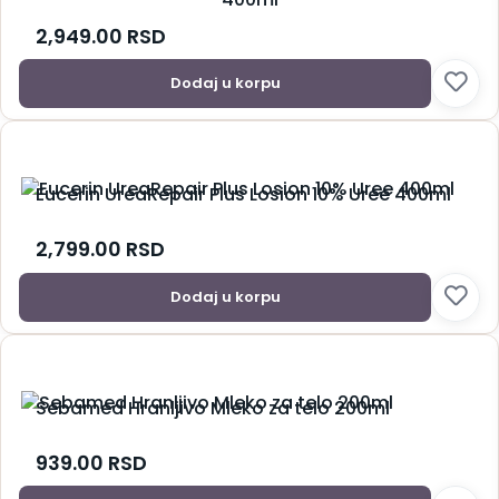
2,949.00
RSD
Dodaj u korpu
Eucerin UreaRepair Plus Losion 10% Uree 400ml
2,799.00
RSD
Dodaj u korpu
Sebamed Hranljivo Mleko za telo 200ml
939.00
RSD