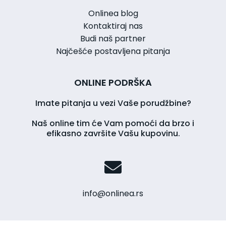
Onlinea blog
Kontaktiraj nas
Budi naš partner
Najčešće postavljena pitanja
ONLINE PODRŠKA
Imate pitanja u vezi Vaše porudžbine?
Naš online tim će Vam pomoći da brzo i
efikasno završite Vašu kupovinu.
info@onlinea.rs