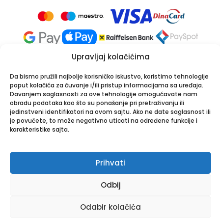
Upravljaj kolačićima
Da bismo pružili najbolje korisničko iskustvo, koristimo tehnologije
poput kolačića za čuvanje i/ili pristup informacijama sa uređaja.
Davanjem saglasnosti za ove tehnologije omogućavate nam
obradu podataka kao što su ponašanje pri pretraživanju ili
Apotekarska ustanova Onlinea
jedinstveni identifikatori na ovom sajtu. Ako ne date saglasnost ili
Bulevar Patrijarha Pavla 8A, 21000 Novi Sad
je povučete, to može negativno uticati na određene funkcije i
karakteristike sajta.
PIB: 114024247 | Matični broj: 26001250
Tel:
021/30-44-800
,
063/549-000
| Email:
info@onlinea.rs
|
www.onlinea.rs
Prihvati
Copyright © Onlinea. Sva prava zadržana
Odbij
0
Odabir kolačića
Meni
Nalog
Pretraži
Omiljeni
Korpa