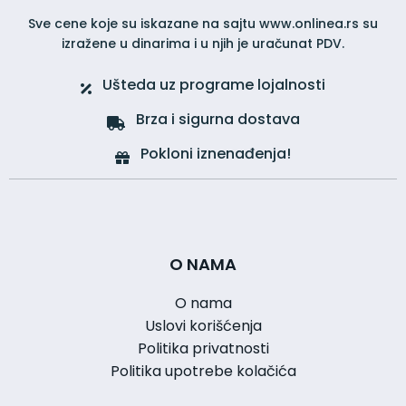
Sve cene koje su iskazane na sajtu www.onlinea.rs su
izražene u dinarima i u njih je uračunat PDV.
Ušteda uz programe lojalnosti
Brza i sigurna dostava
Pokloni iznenađenja!
O NAMA
O nama
Uslovi korišćenja
Politika privatnosti
Politika upotrebe kolačića