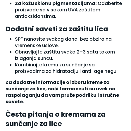
Za kožu sklonu pigmentacijama:
Odaberite
proizvode sa visokom UVA zaštitom i
antioksidansima.
Dodatni saveti za zaštitu lica
SPF nanosite svakog dana, bez obzira na
vremenske uslove.
Obnavljajte zaštitu svaka 2–3 sata tokom
izlaganja suncu.
Kombinujte kremu za sunčanje sa
proizvodima za hidrataciju i anti-age negu.
Za dodatne informacije o izboru kreme za
sunčanje za lice, naši farmaceuti su uvek na
raspolaganju da vam pruže podršku i stručne
savete.
Česta pitanja o kremama za
sunčanje za lice