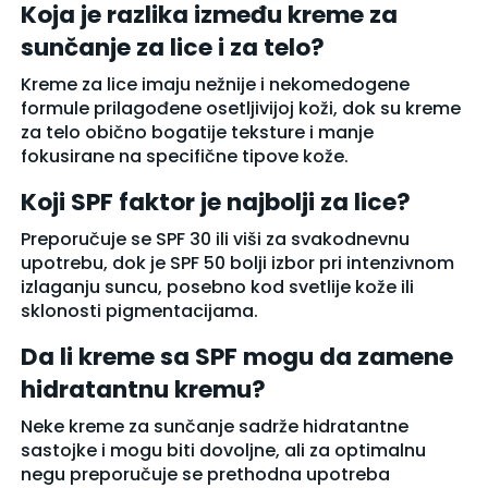
Koja je razlika između kreme za
sunčanje za lice i za telo?
Kreme za lice imaju nežnije i nekomedogene
formule prilagođene osetljivijoj koži, dok su kreme
za telo obično bogatije teksture i manje
fokusirane na specifične tipove kože.
Koji SPF faktor je najbolji za lice?
Preporučuje se SPF 30 ili viši za svakodnevnu
upotrebu, dok je SPF 50 bolji izbor pri intenzivnom
izlaganju suncu, posebno kod svetlije kože ili
sklonosti pigmentacijama.
Da li kreme sa SPF mogu da zamene
hidratantnu kremu?
Neke kreme za sunčanje sadrže hidratantne
sastojke i mogu biti dovoljne, ali za optimalnu
negu preporučuje se prethodna upotreba