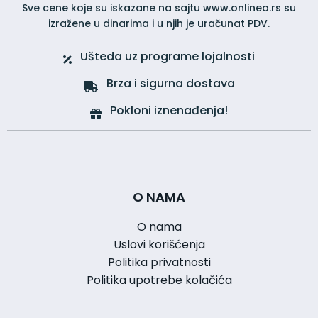
Sve cene koje su iskazane na sajtu www.onlinea.rs su
izražene u dinarima i u njih je uračunat PDV.
Ušteda uz programe lojalnosti
Brza i sigurna dostava
Pokloni iznenađenja!
O NAMA
O nama
Uslovi korišćenja
Politika privatnosti
Politika upotrebe kolačića