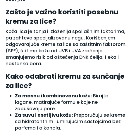
Zašto je važno koristiti posebnu
kremu za lice?
Koža lica je tanja i izloženija spoljašnjim faktorima,
pa zahteva specijalizovanu negu. Korišćenjem
odgovarajuće kreme za lice sa zaštitnim faktorom
(SPF), štitimo kožu od UVB i UVA zračenja,
smanjujemo rizik od oštećenja DNK ćelija, fleka i
nastanka bora.
Kako odabrati kremu za sunčanje
za lice?
Za masnu i kombinovanu kožu:
Birajte
lagane, matirajuće formule koje ne
zapušavaju pore.
Za suvu i osetljivu kožu:
Preporučuju se kreme
sa hidratantnim i umirujućim sastojcima bez
parfema i alkohola.