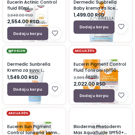
Eucerin Actinic Control
Dermedic Sunbrella
fluid 80ml
Baby krema za lice
SPF50 50ml
1,499.00
RSD
3,648.00
RSD
2,554.00
RSD
Dodaj u korpu
Dodaj u korpu
POKLON
AKCIJA 30%
Dermedic Sunbrella
Eucerin Pigment Control
Krema za suvu i
Fluid Tonirani spf50
normalnu kožu SPF50
50ml
1,549.00
RSD
2,889.00
RSD
50ml
2,022.00
RSD
Dodaj u korpu
Dodaj u korpu
AKCIJA 30%
Eucerin Sun Pigment
Bioderma Photoderm
Control tonirana tamna
Max Aquafluide SPF50+