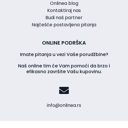
Onlinea blog
Kontaktiraj nas
Budi naš partner
Najčešće postavljena pitanja
ONLINE PODRŠKA
Imate pitanja u vezi Vaše porudžbine?
Naš online tim će Vam pomoći da brzo i
efikasno završite Vašu kupovinu.
info@onlinea.rs