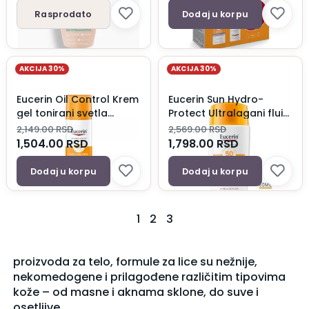
Rasprodato
Dodaj u korpu
AKCIJA 30%
AKCIJA 30%
Eucerin Oil Control Krem
Eucerin Sun Hydro-
gel tonirani svetla
Protect Ultralagani fluid
nijansa spf50 50ml
za lice spf50+ 50ml
2,149.00
RSD
2,569.00
RSD
1,504.00
RSD
1,798.00
RSD
Dodaj u korpu
Dodaj u korpu
1
2
3
proizvoda za telo, formule za lice su nežnije,
nekomedogene i prilagođene različitim tipovima
kože – od masne i aknama sklone, do suve i
osetljive.