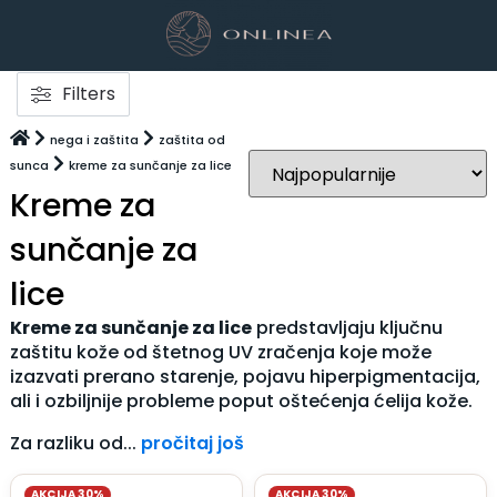
Filters
nega i zaštita
zaštita od
sunca
kreme za sunčanje za lice
Kreme za
sunčanje za
lice
Kreme za sunčanje za lice
predstavljaju ključnu
zaštitu kože od štetnog UV zračenja koje može
izazvati prerano starenje, pojavu
hiperpigmentacija
,
ali i ozbiljnije probleme poput oštećenja ćelija kože.
Za razliku od...
pročitaj još
AKCIJA 30%
AKCIJA 30%