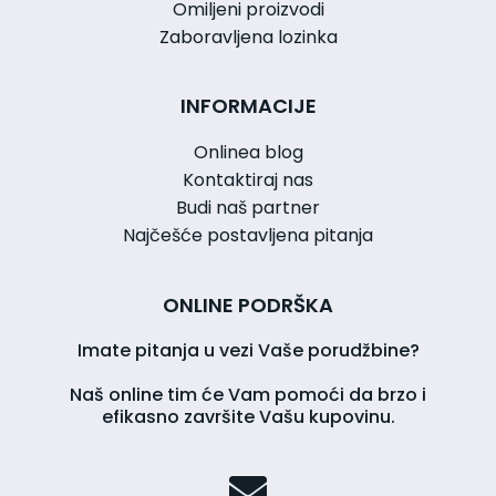
Omiljeni proizvodi
Zaboravljena lozinka
INFORMACIJE
Onlinea blog
Kontaktiraj nas
Budi naš partner
Najčešće postavljena pitanja
ONLINE PODRŠKA
Imate pitanja u vezi Vaše porudžbine?
Naš online tim će Vam pomoći da brzo i
efikasno završite Vašu kupovinu.