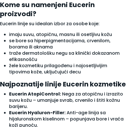
Kome su namenjeni Eucerin
proizvodi?
Eucerin linije su idealan izbor za osobe koje:
imaju suvu, atopičnu, masnu ili osetljivu kožu
se bore sa hiperpigmentacijama, crvenilom,
borama ili aknama
traže dermatološku negu sa klinički dokazanom
efikasnošću
žele kozmetiku prilagođenu i najosetljivijim
tipovima kože, uključujući decu
Najpoznatije linije Eucerin kozmetike
Eucerin AtopiControl:
Nega za atopičnu i izrazito
suvu kožu – umanjuje svrab, crvenilo i štiti kožnu
barijeru.
Eucerin Hyaluron-Filler:
Anti-age linija sa
hijaluronskom kiselinom – popunjava bore i vraća
koži punoću.