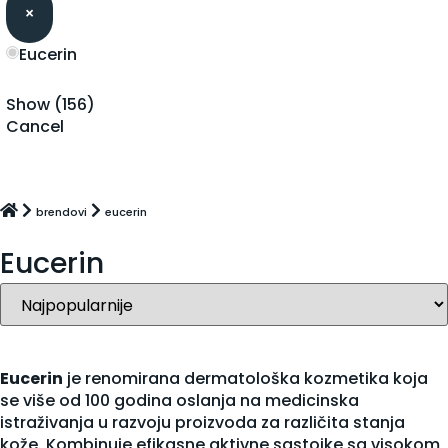
×
eucerin
Show
(
156
)
Cancel
brendovi
eucerin
Eucerin
Eucerin
je renomirana dermatološka kozmetika koja
se više od 100 godina oslanja na medicinska
istraživanja u razvoju proizvoda za različita stanja
kože. Kombinuje efikasne aktivne sastojke sa visokom