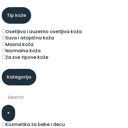
Tip kože
osetljiva i izuzetno osetljiva koža
suva i atopična koža
masna koža
normalna koža
za sve tipove kože
Kategorija
×
kozmetika za bebe i decu