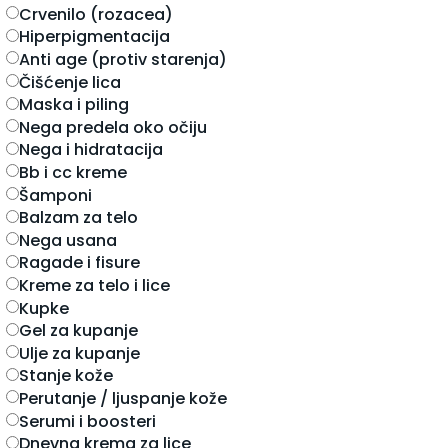
crvenilo (rozacea)
hiperpigmentacija
anti age (protiv starenja)
čišćenje lica
maska i piling
nega predela oko očiju
nega i hidratacija
bb i cc kreme
šamponi
balzam za telo
nega usana
ragade i fisure
kreme za telo i lice
kupke
gel za kupanje
ulje za kupanje
stanje kože
perutanje / ljuspanje kože
serumi i boosteri
dnevna krema za lice