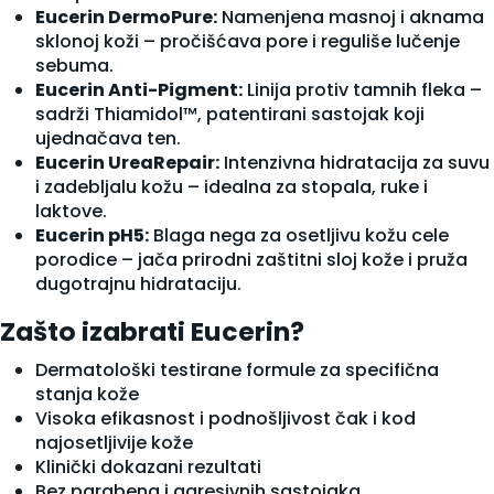
Eucerin DermoPure:
Namenjena masnoj i aknama
sklonoj koži – pročišćava pore i reguliše lučenje
sebuma.
Eucerin Anti-Pigment:
Linija protiv tamnih fleka –
sadrži Thiamidol™, patentirani sastojak koji
ujednačava ten.
Eucerin UreaRepair:
Intenzivna hidratacija za suvu
i zadebljalu kožu – idealna za stopala, ruke i
laktove.
Eucerin pH5:
Blaga nega za osetljivu kožu cele
porodice – jača prirodni zaštitni sloj kože i pruža
dugotrajnu hidrataciju.
Zašto izabrati Eucerin?
Dermatološki testirane formule za specifična
stanja kože
Visoka efikasnost i podnošljivost čak i kod
najosetljivije kože
Klinički dokazani rezultati
Bez parabena i agresivnih sastojaka