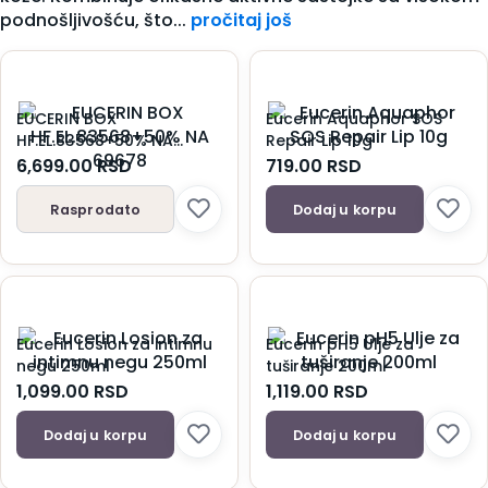
podnošljivošću, što...
pročitaj još
EUCERIN BOX
Eucerin Aquaphor SOS
HF.EL.83568+50% NA
Repair Lip 10g
69678
6,699.00
RSD
719.00
RSD
Rasprodato
Dodaj u korpu
Eucerin Losion za intimnu
Eucerin pH5 Ulje za
negu 250ml
tuširanje 200ml
1,099.00
RSD
1,119.00
RSD
Dodaj u korpu
Dodaj u korpu