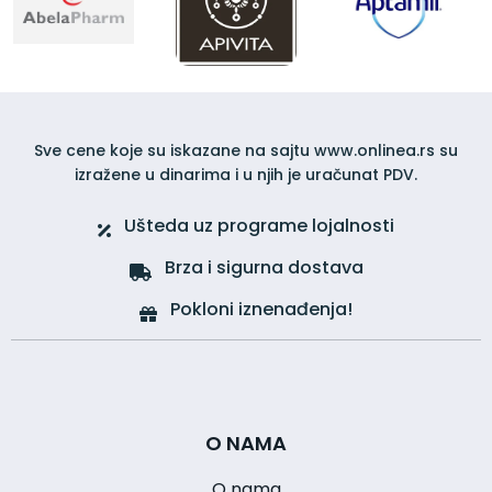
Sve cene koje su iskazane na sajtu www.onlinea.rs su
izražene u dinarima i u njih je uračunat PDV.
Ušteda uz programe lojalnosti
Brza i sigurna dostava
Pokloni iznenađenja!
O NAMA
O nama