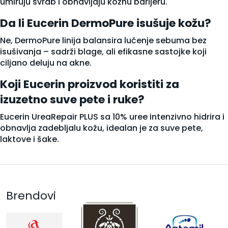
umiruju svrab i obnavljaju kožnu barijeru.
Da li Eucerin DermoPure isušuje kožu?
Ne, DermoPure linija balansira lučenje sebuma bez
isušivanja – sadrži blage, ali efikasne sastojke koji
ciljano deluju na akne.
Koji Eucerin proizvod koristiti za
izuzetno suve pete i ruke?
Eucerin UreaRepair PLUS sa 10% uree intenzivno hidrira i
obnavlja zadebljalu kožu, idealan je za suve pete,
laktove i šake.
Brendovi