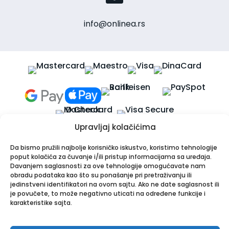
info@onlinea.rs
Upravljaj kolačićima
Da bismo pružili najbolje korisničko iskustvo, koristimo tehnologije
poput kolačića za čuvanje i/ili pristup informacijama sa uređaja.
Davanjem saglasnosti za ove tehnologije omogućavate nam
Apotekarska ustanova Onlinea
obradu podataka kao što su ponašanje pri pretraživanju ili
Bulevar Patrijarha Pavla 8A, 21000 Novi Sad
jedinstveni identifikatori na ovom sajtu. Ako ne date saglasnost ili
PIB: 114024247 | Matični broj: 26001250
je povučete, to može negativno uticati na određene funkcije i
karakteristike sajta.
Tel:
021/30-44-800
,
063/549-000
| Email:
info@onlinea.rs
|
www.onlinea.rs