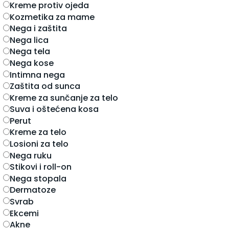
kreme protiv ojeda
kozmetika za mame
nega i zaštita
nega lica
nega tela
nega kose
intimna nega
zaštita od sunca
kreme za sunčanje za telo
suva i oštećena kosa
perut
kreme za telo
losioni za telo
nega ruku
stikovi i roll-on
nega stopala
dermatoze
svrab
ekcemi
akne