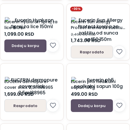
-30%
Eucerin Hyaluron Sprej za
Eucerin Sun Allergy
lice 150ml
Protect krema za zaštitu
od sunca spf50 150m
1,099.00
RSD
2,490.00
RSD
1,743.00
RSD
Dodaj u korpu
Rasprodato
EUCERIN dermopure
Eucerin ph5 nealkalni
cover stick 2,5ml88965
sapun 100g
1,699.00
RSD
499.00
RSD
Rasprodato
Dodaj u korpu