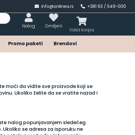
info@onlinea.rs
+381 63 / 549-000
Nalog
Omiljeni
Promo paketi
Brendovi
te moći da vidite sve proizvode koji se
vinu. Ukoliko želite da se vratite nazad i
eirate nalog popunjavanjem sledećeg
e. Ukoliko se adresa za isporuku ne