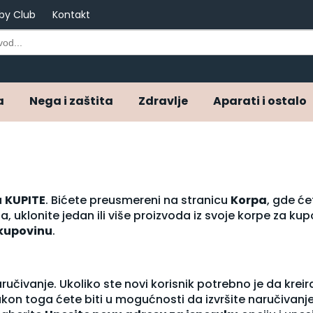
by Club
Kontakt
a
Nega i zaštita
Zdravlje
Aparati i ostalo
a
KUPITE
. Bićete preusmereni na stranicu
Korpa
, gde će
, uklonite jedan ili više proizvoda iz svoje korpe za kupo
 kupovinu
.
ručivanje. Ukoliko ste novi korisnik potrebno je da kr
 nakon toga ćete biti u mogućnosti da izvršite naručivanj