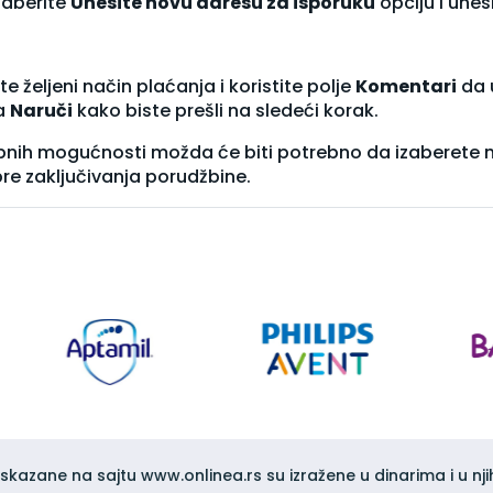
zaberite
Unesite novu adresu za isporuku
opciju i une
te željeni način plaćanja i koristite polje
Komentari
da 
na
Naruči
kako biste prešli na sledeći korak.
upnih mogućnosti možda će biti potrebno da izaberete n
pre zaključivanja porudžbine.
iskazane na sajtu www.onlinea.rs su izražene u dinarima i u nji