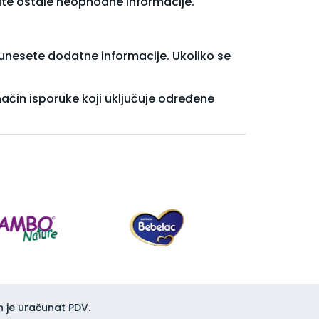
site ostale neophodne informacije.
unesete dodatne informacije. Ukoliko se
ačin isporuke koji uključuje određene
h je uračunat PDV.