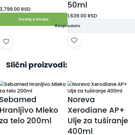
50ml
3,799.00
RSD
1,639.00
RSD
Dodaj u korpu
Rasprodato
Slični proizvodi:
Sebamed
Noreva
Hranljivo Mleko
Xerodiane AP+
za telo 200ml
Ulje za tuširanje
400ml