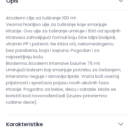
Opis
Atoderm Ulje za tuširanje 100 ml:
Veoma hranljivo ulje za tuširanje koje smanjuje
iritacije. Ovo ulje za tuširanje umiruje i štiti od spoljnih
iritanasa zahvaljujući formuli koju čine biljni biolipidi,
vitamin PP i patenti. Ne iritira oči, nekomedogeno,
bez parabena, boja i sapuna. Pogodan i za
najosetljiviju kožu.
Bioderma Atoderm Intensive baume 75 ml:
Umirujući balzam koji smanjuje potrebu za češanjem.
Intenzivno neguje i obnavlja lipide. Vraća koži osećaj
prijatnosti i sprečava pojavu novih akutnih faza
iritacije. Pogodno za bebe, decu i odrasle. Može se
koristiti kod novorođenčadi (izuzev prevremno
rođene dece).
Karakteristike