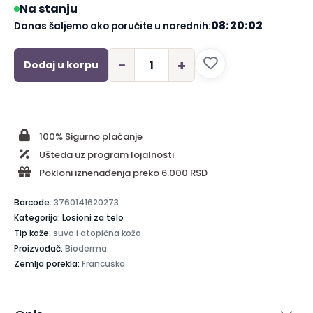
Na stanju
08:20:02
Danas šaljemo ako poručite u narednih:
−
+
Dodaj u korpu
100% Sigurno plaćanje
Ušteda uz program lojalnosti
Pokloni iznenađenja preko 6.000 RSD
Barcode:
3760141620273
Kategorija: Losioni za telo
Tip kože:
suva i atopična koža
Proizvođač:
Bioderma
Zemlja porekla:
Francuska