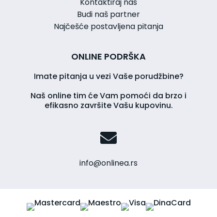
Kontaktiraj nas
Budi naš partner
Najčešće postavljena pitanja
ONLINE PODRŠKA
Imate pitanja u vezi Vaše porudžbine?
Naš online tim će Vam pomoći da brzo i
efikasno završite Vašu kupovinu.
info@onlinea.rs