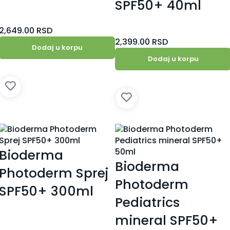
SPF50+ 40ml
2,649.00
RSD
2,399.00
RSD
Dodaj u korpu
Dodaj u korpu
ioderma
Bioderma
Photoderm Sprej
Photoderm
SPF50+ 300ml
Pediatrics
mineral SPF50+