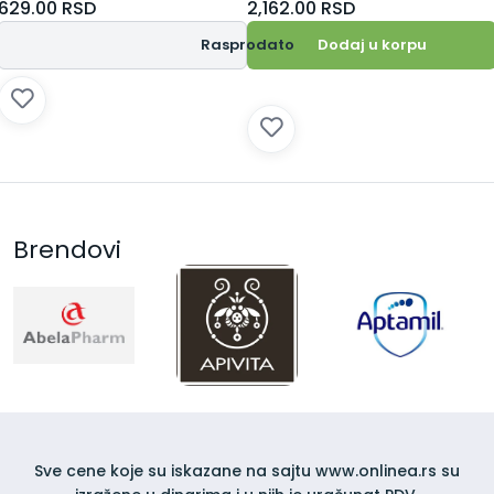
629.00
RSD
2,162.00
RSD
Rasprodato
Dodaj u korpu
Brendovi
Sve cene koje su iskazane na sajtu www.onlinea.rs su