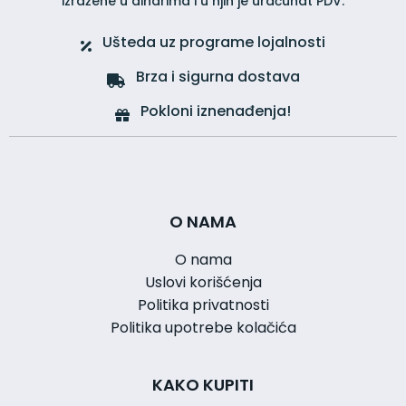
izražene u dinarima i u njih je uračunat PDV.
Ušteda uz programe lojalnosti
Brza i sigurna dostava
Pokloni iznenađenja!
O NAMA
O nama
Uslovi korišćenja
Politika privatnosti
Politika upotrebe kolačića
KAKO KUPITI