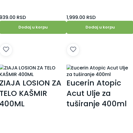
939.00
RSD
1,999.00
RSD
Dodaj u korpu
Dodaj u korpu
AJA LOSION ZA
Eucerin Atopic
TELO KAŠMIR
Acut Ulje za
400ML
tuširanje 400ml