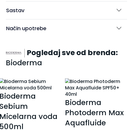
Sastav
Način upotrebe
Pogledaj sve od brenda:
Bioderma
ioderma
Bioderma
Sebium
Photoderm Max
Micelarna voda
Aquafluide
500ml