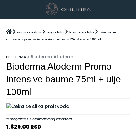
nega i zaštita
nega tela
losioni za telo
bioderma
atoderm promo intensive baume 75ml + ulje 100ml
Bioderma Atoderm
BIODERMA
Bioderma Atoderm Promo
Intensive baume 75ml + ulje
100ml
*Fotografije su informativnog karaktera
1,829.00
RSD