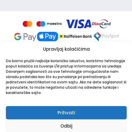
Upravljaj kolačićima
Da bismo pružili najbolje korisničko iskustvo, koristimo tehnologije
poput kolačića za čuvanje i/ili pristup informacijama sa uređaja.
Davanjem saglasnosti za ove tehnologije omogućavate nam
obradu podataka kao što su ponašanje pri pretraživanju ili
Apotekarska ustanova Onlinea
jedinstveni identifikatori na ovom sajtu. Ako ne date saglasnost ili
Bulevar Patrijarha Pavla 8A, 21000 Novi Sad
je povučete, to može negativno uticati na određene funkcije i
PIB: 114024247 | Matični broj: 26001250
karakteristike sajta.
Tel:
021/30-44-800
,
063/549-000
| Email:
info@onlinea.rs
|
www.onlinea.rs
Prihvati
Copyright © Onlinea. Sva prava zadržana
Odbij