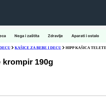
eca
Nega i zaštita
Zdravlje
Aparati i ostalo
 DECU
KAŠICE ZA BEBE I DECU
HIPP KAŠICA TELET
e krompir 190g