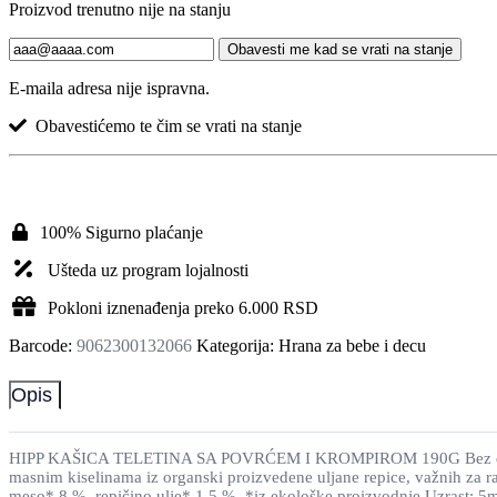
Bebi puder
Proizvod trenutno nije na stanju
Dečije paste i četkice
Dečiji balzam za usne
Obavesti me kad se vrati na stanje
Dečiji parfemi
E-maila adresa nije ispravna.
Dečiji sapuni
Gel za kupanje za bebe i decu
Obavestićemo te čim se vrati na stanje
Krema za kupanje za bebe i decu
Krema za temenjaču
Kreme protiv ojeda
Kreme za bebe
Kupke za bebe
Losioni za bebe
100% Sigurno plaćanje
Šampon za bebe i decu
Šampon za temenjaču
Ušteda uz program lojalnosti
Ulje za bebe
Pokloni iznenađenja preko 6.000 RSD
Ulje za kupanje za bebe i decu
Vlažne maramice za bebe
Barcode:
9062300132066
Kategorija: Hrana za bebe i decu
Vitamini i suplementi za decu
Za trudnice i mame
Kozmetika za mame
Opis
Oprema za trudnice i dojilje
Ulošci i tupferi za bradavice
Suplementi za trudnice i mame
HIPP KAŠICA TELETINA SA POVRĆEM I KROMPIROM 190G Bez dodatka sol
Vitamini nakon porođaja
masnim kiselinama iz organski proizvedene uljane repice, važnih za
Vitamini u trudnoći
meso* 8 %, repičino ulje* 1,5 %. *iz ekološke proizvodnje Uzrast: 