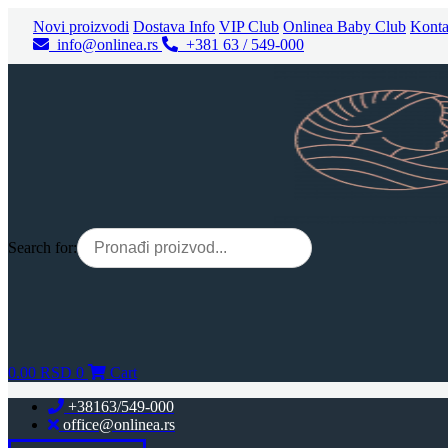
Skočite
Novi proizvodi
Dostava Info
VIP Club
Onlinea Baby Club
Konta
na
info@onlinea.rs
+381 63 / 549-000
sadržaj
Search for:
0.00
RSD
0
Cart
+38163/549-000
office@onlinea.rs