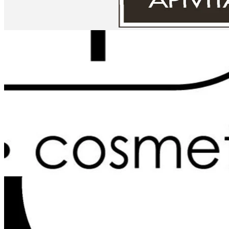
Probiotik za migrene
Probiotik za nadutost i gasove
Probiotik za upale
Probiotik za varenje
Probiotik za zatvor
Vaginalni probiotik
Varenje i metabolizam
Dijabetes
Hemoroidi
Hormoni
Hrana za posebne namene
Imunitet
Vitamini i minerali
Beta glukani
Cink
Gvožđe
Hrom
Jod
Kalcijum
Kalijum
Koenzim Q10
Magnezijum
Multivitamini i kompleksi
Selen