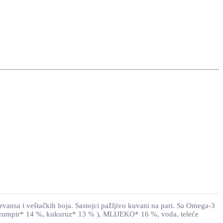
 i veštačkih boja. Sastojci pažljivo kuvani na pari. Sa Omega-3
, krumpir* 14 %, kukuruz* 13 % ), MLIJEKO* 16 %, voda, teleće