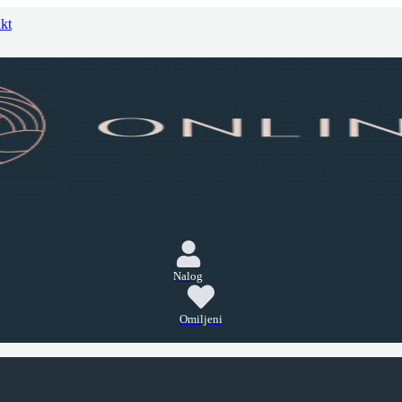
kt
Nalog
Omiljeni