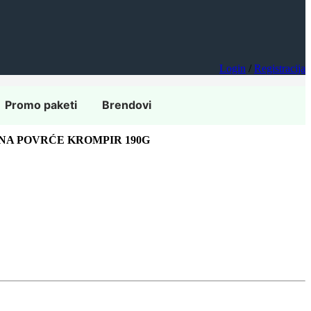
Login
/
Registracija
Promo paketi
Brendovi
INA POVRĆE KROMPIR 190G