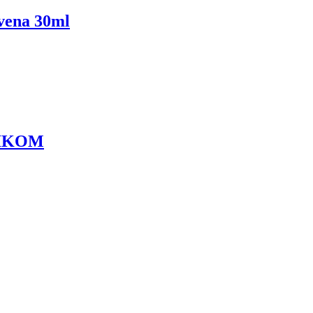
evena 30ml
ŠIKOM