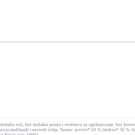
i, bez dodatka aroma i sredstava za zgušnjavanje, bez konzervansa
 razvoj moždanih i nervnih ćelija. Sastav: povrće* 63 % (mrkva* 36 %
5m+ Pakovanje: 1900g