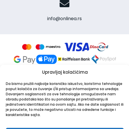
info@onlinea.rs
Upravljaj kolačićima
Da bismo pružili najbolje korisničko iskustvo, koristimo tehnologije
poput kolačića za čuvanje i/ili pristup informacijama sa uređaja.
Davanjem saglasnosti za ove tehnologije omogućavate nam
obradu podataka kao što su ponašanje pri pretraživanju ili
Apotekarska ustanova Onlinea
jedinstveni identifikatori na ovom sajtu. Ako ne date saglasnost ili
Bulevar Patrijarha Pavla 8A, 21000 Novi Sad
je povučete, to može negativno uticati na određene funkcije i
PIB: 114024247 | Matični broj: 26001250
karakteristike sajta.
Tel:
021/30-44-800
,
063/549-000
| Email:
info@onlinea.rs
|
www.onlinea.rs