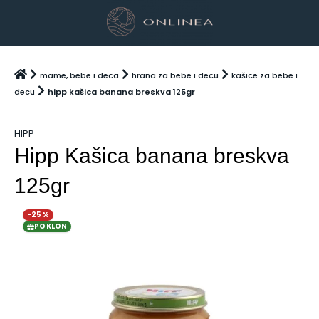
mame, bebe i deca
hrana za bebe i decu
kašice za bebe i
decu
hipp kašica banana breskva 125gr
HIPP
Hipp Kašica banana breskva
125gr
-25%
POKLON