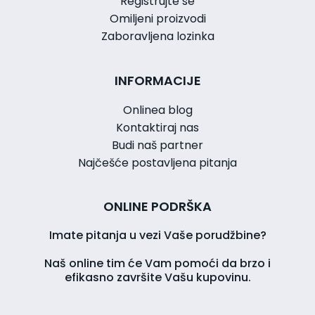
Registrujte se
Omiljeni proizvodi
Zaboravljena lozinka
INFORMACIJE
Onlinea blog
Kontaktiraj nas
Budi naš partner
Najčešće postavljena pitanja
ONLINE PODRŠKA
Imate pitanja u vezi Vaše porudžbine?
Naš online tim će Vam pomoći da brzo i
efikasno završite Vašu kupovinu.