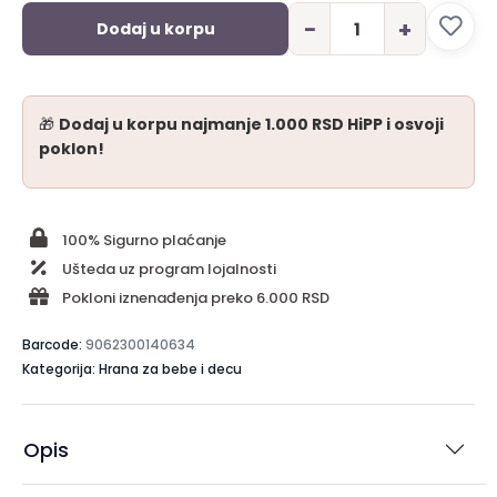
−
+
Dodaj u korpu
🎁
Dodaj u korpu najmanje 1.000 RSD HiPP i osvoji
poklon!
100% Sigurno plaćanje
Ušteda uz program lojalnosti
Pokloni iznenađenja preko 6.000 RSD
Barcode:
9062300140634
Kategorija: Hrana za bebe i decu
Opis