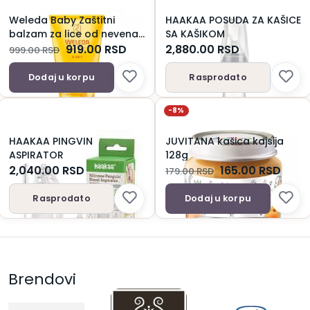
Weleda Baby Zaštitni
HAAKAA POSUDA ZA KAŠICE
balzam za lice od nevena
SA KAŠIKOM
30ml
919.00
RSD
2,880.00
RSD
999.00
RSD
Dodaj u korpu
Rasprodato
-8%
HAAKAA PINGVIN
JUVITANA kašica kajsija
ASPIRATOR
128g
2,040.00
RSD
165.00
RSD
179.00
RSD
Rasprodato
Dodaj u korpu
Brendovi