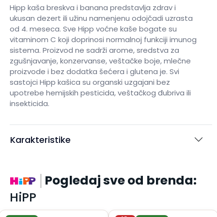
Hipp kaša breskva i banana predstavlja zdrav i
ukusan dezert ili užinu namenjenu odojčadi uzrasta
od 4. meseca. Sve Hipp voćne kaše bogate su
vitaminom C koji doprinosi normalnoj funkciji imunog
sistema. Proizvod ne sadrži arome, sredstva za
zgušnjavanje, konzervanse, veštačke boje, mlečne
proizvode i bez dodatka šećera i glutena je. Svi
sastojci Hipp kašica su organski uzgajani bez
upotrebe hemijskih pesticida, veštačkog đubriva ili
insekticida.
Karakteristike
Pogledaj sve od brenda:
HiPP