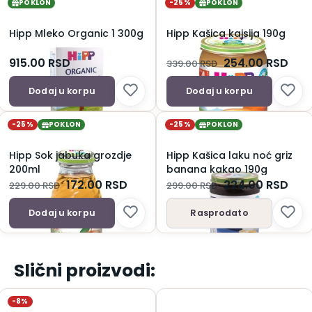
POKLON
-25%
POKLON
Hipp Mleko Organic 1 300g
Hipp Kašica kajsija 190g
915.00
RSD
254.00
RSD
339.00
RSD
Dodaj u korpu
Dodaj u korpu
-25%
POKLON
-25%
POKLON
Hipp Sok jabuka grozdje
Hipp Kašica laku noć griz
200ml
banana kakao 190g
172.00
RSD
224.00
RSD
229.00
RSD
299.00
RSD
Dodaj u korpu
Rasprodato
Slični proizvodi:
-8%