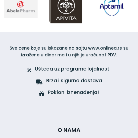
Sve cene koje su iskazane na sajtu www.onlinea.rs su
izražene u dinarima i u njih je uračunat PDV.
Ušteda uz programe lojalnosti
Brza i sigurna dostava
Pokloni iznenađenja!
O NAMA