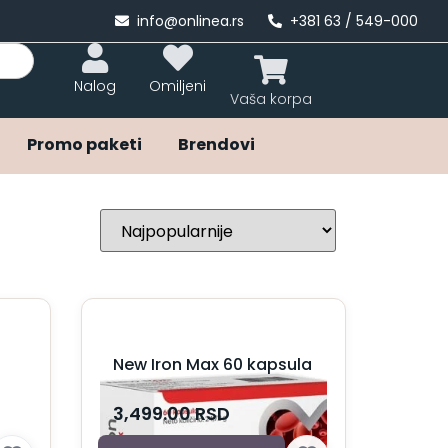
info@onlinea.rs
+381 63 / 549-000
Nalog
Omiljeni
Promo paketi
Brendovi
New Iron Max 60 kapsula
3,499.00
RSD