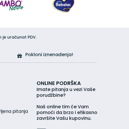
h je uračunat PDV.
Pokloni iznenađenja!
ONLINE PODRŠKA
Imate pitanja u vezi Vaše
porudžbine?
r
Naš online tim će Vam
jena pitanja
pomoći da brzo i efikasno
završite Vašu kupovinu.