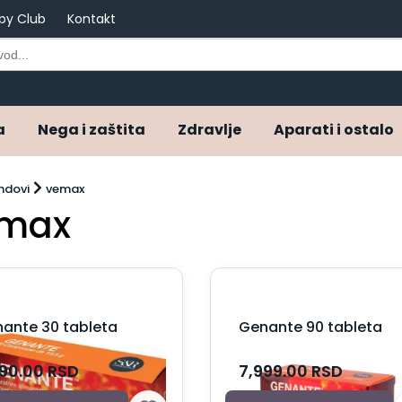
by Club
Kontakt
a
Nega i zaštita
Zdravlje
Aparati i ostalo
ndovi
vemax
max
ante 30 tableta
Genante 90 tableta
990.00
RSD
7,999.00
RSD