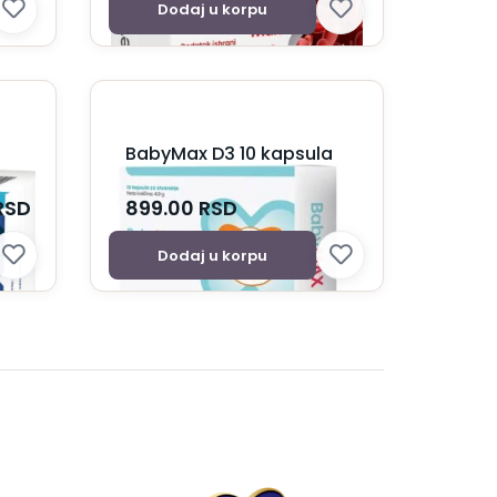
Dodaj u korpu
BabyMax D3 10 kapsula
RSD
899.00
RSD
Dodaj u korpu