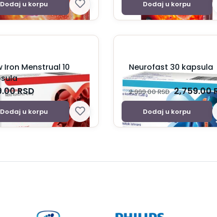
Dodaj u korpu
Dodaj u korpu
 Iron Menstrual 10
Neurofast 30 kapsula
sula
9.00
RSD
2,759.00
2,999.00
RSD
Dodaj u korpu
Dodaj u korpu