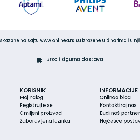
iskazane na sajtu www.onlinea.rs su izražene u dinarima i u nji
Brza i sigurna dostava
KORISNIK
INFORMACIJE
Moj nalog
Onlinea blog
Registrujte se
Kontaktiraj nas
Omiljeni proizvodi
Budi naš partne
Zaboravljena lozinka
Najčešće postavl