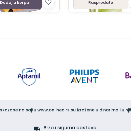
Dodaj u korpu
Rasprodato
iskazane na sajtu www.onlinea.rs su izražene u dinarima i u nji
Brza i sigurna dostava