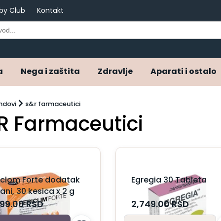
by Club
Kontakt
a
Nega i zaštita
Zdravlje
Aparati i ostalo
ndovi
s&r farmaceutici
R Farmaceutici
iclom Forte dodatak
Egregia 30 Tableta
rani, 30 kesica x 2 g
699.00
RSD
2,749.00
RSD