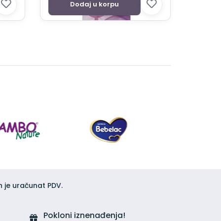
Dodaj u korpu
h je uračunat PDV.
Pokloni iznenađenja!