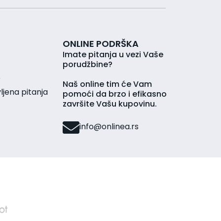
ONLINE PODRŠKA
Imate pitanja u vezi Vaše
porudžbine?
r
Naš online tim će Vam
jena pitanja
pomoći da brzo i efikasno
završite Vašu kupovinu.
info@onlinea.rs