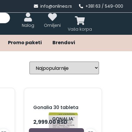
info@onlinea.rs
+381 63 / 549-000
Nalog
Omiljeni
Promo paketi
Brendovi
Gonalia 30 tableta
2,999.00
RSD