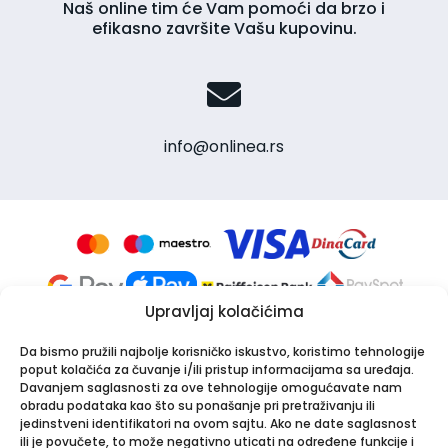
Naš online tim će Vam pomoći da brzo i
efikasno završite Vašu kupovinu.
info@onlinea.rs
Upravljaj kolačićima
Da bismo pružili najbolje korisničko iskustvo, koristimo tehnologije
poput kolačića za čuvanje i/ili pristup informacijama sa uređaja.
Davanjem saglasnosti za ove tehnologije omogućavate nam
obradu podataka kao što su ponašanje pri pretraživanju ili
jedinstveni identifikatori na ovom sajtu. Ako ne date saglasnost
Apotekarska ustanova Onlinea
ili je povučete, to može negativno uticati na određene funkcije i