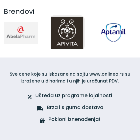
Brendovi
Sve cene koje su iskazane na sajtu www.onlinea.rs su
izražene u dinarima i u njih je uračunat PDV.
Ušteda uz programe lojalnosti
Brza i sigurna dostava
Pokloni iznenađenja!