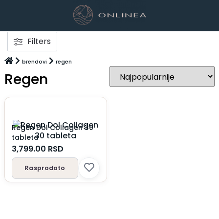
Filters
brendovi
regen
Regen
Regen Dol Collagen 30
tableta
3,799.00
RSD
Rasprodato