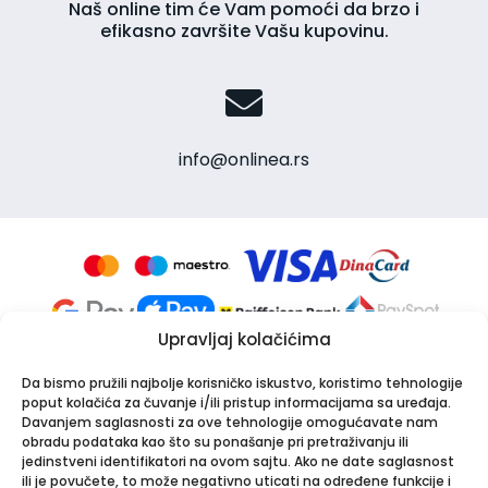
Naš online tim će Vam pomoći da brzo i
efikasno završite Vašu kupovinu.
info@onlinea.rs
Upravljaj kolačićima
Da bismo pružili najbolje korisničko iskustvo, koristimo tehnologije
poput kolačića za čuvanje i/ili pristup informacijama sa uređaja.
Davanjem saglasnosti za ove tehnologije omogućavate nam
obradu podataka kao što su ponašanje pri pretraživanju ili
jedinstveni identifikatori na ovom sajtu. Ako ne date saglasnost
Apotekarska ustanova Onlinea
ili je povučete, to može negativno uticati na određene funkcije i