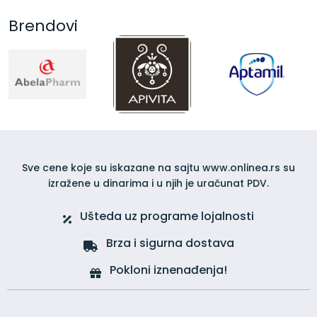
Brendovi
Sve cene koje su iskazane na sajtu www.onlinea.rs su
izražene u dinarima i u njih je uračunat PDV.
Ušteda uz programe lojalnosti
Brza i sigurna dostava
Pokloni iznenađenja!