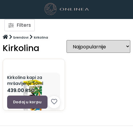
Filters
brendovi
kirkolina
Kirkolina
Kirkolina kapi za
mršavljenje 50ml
439.00
RSD
Dodaj u korpu