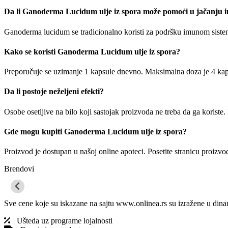
Strije i celulit
Da li Ganoderma Lucidum ulje iz spora može pomoći u jačanju 
Ulje za kupanje
Ulje za telo
Ganoderma lucidum se tradicionalno koristi za podršku imunom sistem
Nega usana
Nega za muškarce
Oralna higijena
Kako se koristi Ganoderma Lucidum ulje iz spora?
Četkice za zube
Paste za zube
Preporučuje se uzimanje 1 kapsule dnevno. Maksimalna doza je 4 kap
Rastvori za ispiranje usta
Stanje kože
Da li postoje neželjeni efekti?
Akne
Crvenilo (Rozacea)
Osobe osetljive na bilo koji sastojak proizvoda ne treba da ga koriste.
Depigmentacija
Dermatološki tretmani
Gde mogu kupiti Ganoderma Lucidum ulje iz spora?
Dermatoze
Ekcemi
Hiperpigmentacija
Proizvod je dostupan u našoj online apoteci. Posetite stranicu proizvo
Iritirana koža
Brendovi
Keratoza
Ožiljci
Perutanje / Ljuspanje kože
Ragade i fisure
Sve cene koje su iskazane na sajtu www.onlinea.rs su izražene u dina
Svrab
Zaštita od sunca
Ušteda uz programe lojalnosti
Kreme za sunčanje za lice