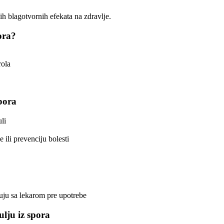
ih blagotvornih efekata na zdravlje.
ora?
rola
pora
li
 ili prevenciju bolesti
ltuju sa lekarom pre upotrebe
lju iz spora