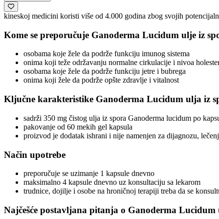
Preparati sa ureom za lice
Puderi i tonirane kreme za lice
kineskoj medicini koristi više od 4.000 godina zbog svojih potencijaln
Serumi i boosteri
Sprej za lice
Kome se preporučuje Ganoderma Lucidum ulje iz sp
Termalna voda
Zdravlje kože (suplementi)
osobama koje žele da podrže funkciju imunog sistema
Nega tela
onima koji teže održavanju normalne cirkulacije i nivoa holeste
Balzam za telo
osobama koje žele da podrže funkciju jetre i bubrega
Brijanje i depilacija
onima koji žele da podrže opšte zdravlje i vitalnost
Dezodoransi
Gel za kupanje
Ključne karakteristike Ganoderma Lucidum ulja iz s
Krema za kupanje
Kreme za telo
sadrži 350 mg čistog ulja iz spora Ganoderma lucidum po kapsu
Kreme za telo i lice
pakovanje od 60 mekih gel kapsula
Kupke
proizvod je dodatak ishrani i nije namenjen za dijagnozu, lečenje
Losioni za telo
Mleko za telo
Nega ruku
Način upotrebe
Nega stopala
Parfemi
preporučuje se uzimanje 1 kapsule dnevno
Piling za telo
maksimalno 4 kapsule dnevno uz konsultaciju sa lekarom
Preparati sa ureom za telo
trudnice, dojilje i osobe na hroničnoj terapiji treba da se konsu
Sapun
Sprej za telo
Najčešće postavljana pitanja o Ganoderma Lucidum u
Stikovi i roll-on