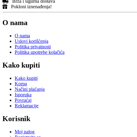
Brza i sigurna dostava
Kreme za sunčanje za telo
Pokloni iznenađenja!
Losioni za sunčanje za telo
Suplementi za zaštitu od sunca
Vodica (Mist) za zaštitu od sunca
O nama
Zdravlje
Alergije
O nama
Anemija
Uslovi korišćenja
Antioksidansi i detoksikacija
Politika privatnosti
Cirkulacija
Politika upotrebe kolačića
Digestivni sistem
Mršavljenje
Kako kupiti
Preparati za primenu na koži
Tablete za mršavljenje
Preparati za jetru i žuč
Kako kupiti
Probiotici
Korpa
Probiotik za dijareju
Načini plaćanja
Probiotik za grčeve
Isporuka
Probiotik za migrene
Povraćaj
Probiotik za nadutost i gasove
Reklamacije
Probiotik za upale
Probiotik za varenje
Korisnik
Probiotik za zatvor
Vaginalni probiotik
Varenje i metabolizam
Moj nalog
Dijabetes