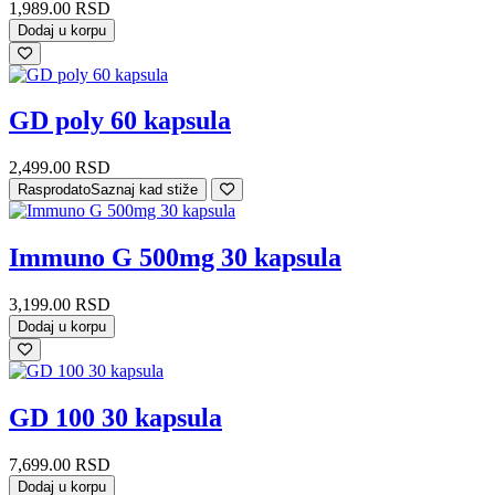
Farbe za kosu
1,989.00
RSD
Losioni za kosu
Dodaj u korpu
Maske za kosu
Masna kosa
Normalna kosa
Opadanje kose
GD poly 60 kapsula
Osetljiva koža glave
Perut
Regenerator za kosu
2,499.00
RSD
Šamponi
Rasprodato
Saznaj kad stiže
Suva i oštećena kosa
Ulje za kosu
Nega lica
Immuno G 500mg 30 kapsula
Anti age (protiv starenja)
BB i CC kreme
Čišćenje lica
3,199.00
RSD
Dnevna krema za lice
Dodaj u korpu
Krem gel
Krema za lice
Maska i piling
Micelarna voda
GD 100 30 kapsula
Nega i hidratacija
Nega predela oko očiju
Noćna krema za lice
7,699.00
RSD
Preparati sa hijaluronom
Dodaj u korpu