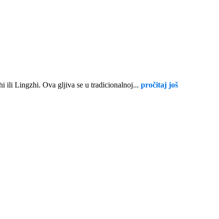
 ili Lingzhi. Ova gljiva se u tradicionalnoj...
pročitaj još