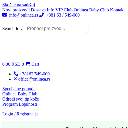
Skočite na sadržaj
Novi proizvodi
Dostava Info
VIP Club
Onlinea Baby Club
Kontakt
info@onlinea.rs
+381 63 / 549-000
Search for:
0.00
RSD
0
Cart
+38163/549-000
office@onlinea.rs
Specijalne ponude
Onlinea Baby Club
Odredi svoj tip kože
Program Lojalnosti
Login
/
Registracija