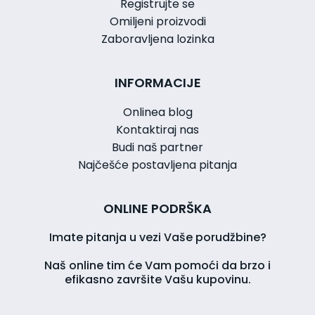
Registrujte se
Omiljeni proizvodi
Zaboravljena lozinka
INFORMACIJE
Onlinea blog
Kontaktiraj nas
Budi naš partner
Najčešće postavljena pitanja
ONLINE PODRŠKA
Imate pitanja u vezi Vaše porudžbine?
Naš online tim će Vam pomoći da brzo i
efikasno završite Vašu kupovinu.