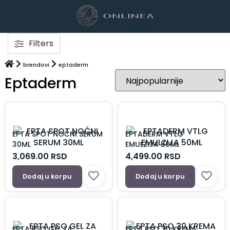
Filters
brendovi
eptaderm
Eptaderm
EPTA SPOT NOĆNI SERUM
EPTADERM VTLG
30ML
EMULZIJA 50ML
3,069.00
RSD
4,499.00
RSD
Dodaj u korpu
Dodaj u korpu
EPTA PSO GEL ZA
EPTA PSO 30 KREMA