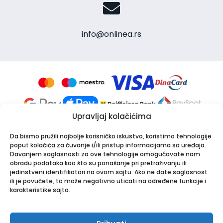
info@onlinea.rs
Upravljaj kolačićima
Da bismo pružili najbolje korisničko iskustvo, koristimo tehnologije
poput kolačića za čuvanje i/ili pristup informacijama sa uređaja.
Davanjem saglasnosti za ove tehnologije omogućavate nam
obradu podataka kao što su ponašanje pri pretraživanju ili
jedinstveni identifikatori na ovom sajtu. Ako ne date saglasnost
Apotekarska ustanova Onlinea
ili je povučete, to može negativno uticati na određene funkcije i
Bulevar Patrijarha Pavla 8A, 21000 Novi Sad
karakteristike sajta.
PIB: 114024247 | Matični broj: 26001250
Tel:
021/30-44-800
,
063/549-000
| Email:
info@onlinea.rs
|
www.onlinea.rs