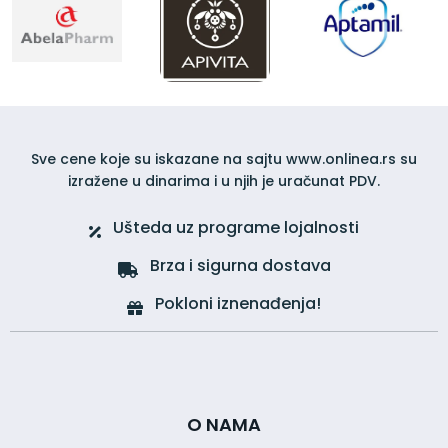
Sve cene koje su iskazane na sajtu www.onlinea.rs su
izražene u dinarima i u njih je uračunat PDV.
Ušteda uz programe lojalnosti
Brza i sigurna dostava
Pokloni iznenađenja!
O NAMA