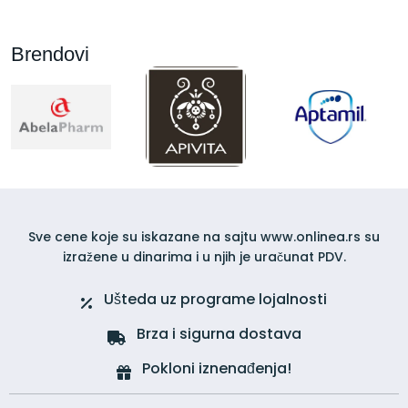
Brendovi
Sve cene koje su iskazane na sajtu www.onlinea.rs su
izražene u dinarima i u njih je uračunat PDV.
Ušteda uz programe lojalnosti
Brza i sigurna dostava
Pokloni iznenađenja!