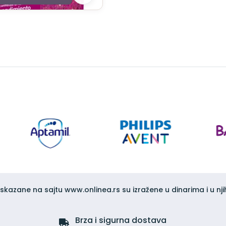
iskazane na sajtu www.onlinea.rs su izražene u dinarima i u nji
Brza i sigurna dostava