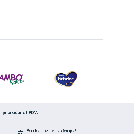
h je uračunat PDV.
Pokloni iznenađenja!