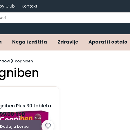
by Club
Kontakt
a
Nega i zaštita
Zdravlje
Aparati i ostalo
ndovi
cogniben
gniben
niben Plus 30 tableta
499.00
RSD
Dodaj u korpu