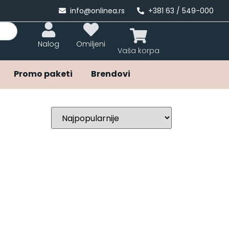
info@onlinea.rs
+381 63 / 549-000
Nalog
Omiljeni
Promo paketi
Brendovi