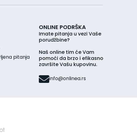
ONLINE PODRŠKA
Imate pitanja u vezi Vaše
porudžbine?
r
Naš online tim će Vam
jena pitanja
pomoći da brzo i efikasno
završite Vašu kupovinu.
info@onlinea.rs