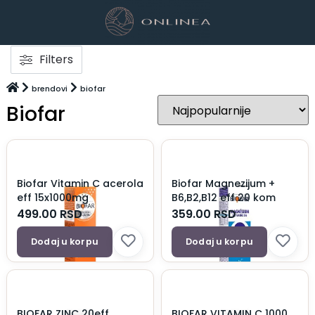
Filters
brendovi
biofar
Biofar
Biofar Vitamin C acerola
Biofar Magnezijum +
eff 15x1000mg
B6,B2,B12 eff 20 kom
499.00
RSD
359.00
RSD
Dodaj u korpu
Dodaj u korpu
BIOFAR ZINC 20eff
BIOFAR VITAMIN C 1000