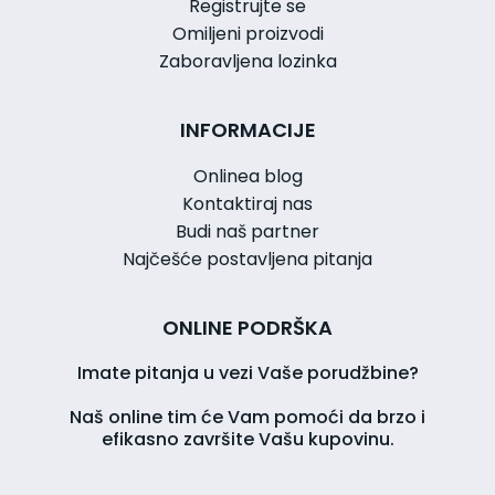
Registrujte se
Omiljeni proizvodi
Zaboravljena lozinka
INFORMACIJE
Onlinea blog
Kontaktiraj nas
Budi naš partner
Najčešće postavljena pitanja
ONLINE PODRŠKA
Imate pitanja u vezi Vaše porudžbine?
Naš online tim će Vam pomoći da brzo i
efikasno završite Vašu kupovinu.