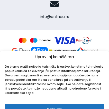
info@onlinea.rs
Upravljaj kolačićima
Da bismo pružili najbolje korisničko iskustvo, koristimo tehnologije
poput kolačića za čuvanje i/ili pristup informacijama sa uređaja.
Davanjem saglasnosti za ove tehnologije omogućavate nam
obradu podataka kao što su ponašanje pri pretraživanju ili
jedinstveni identifikatori na ovom sajtu. Ako ne date saglasnost
Apotekarska ustanova Onlinea
ili je povučete, to može negativno uticati na određene funkcije i
Bulevar Patrijarha Pavla 8A, 21000 Novi Sad
karakteristike sajta.
PIB: 114024247 | Matični broj: 26001250
Tel:
021/30-44-800
,
063/549-000
| Email:
info@onlinea.rs
|
www.onlinea.rs