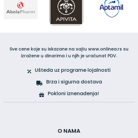
Sve cene koje su iskazane na sajtu www.onlinea.rs su
izražene u dinarima i u njih je uračunat PDV.
Ušteda uz programe lojalnosti
Brza i sigurna dostava
Pokloni iznenađenja!
O NAMA