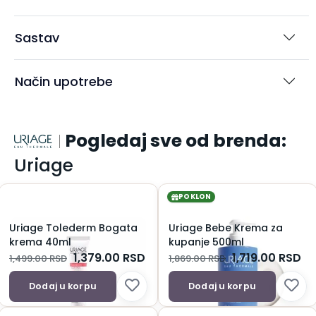
Sastav
Način upotrebe
Pogledaj sve od brenda:
Uriage
POKLON
Uriage Tolederm Bogata
Uriage Bebe Krema za
krema 40ml
kupanje 500ml
1,379.00
RSD
1,719.00
RSD
1,499.00
RSD
1,869.00
RSD
Dodaj u korpu
Dodaj u korpu