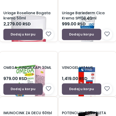
Uriage Roseliane Bogata
Uriage Bariederm Cica
krema 50ml
Krema SPF50 40ml
2,279.00
RSD
999.00
RSD
Dodaj u korpu
Dodaj u korpu
OMEGA JUNIOR KAPI 30ML
VENOGEL VITALIS
979.00
RSD
1,419.00
RSD
Dodaj u korpu
Dodaj u korpu
IMUNOCINK ZA DECU 60tbl
POTENCIJAL 30 TABLETA