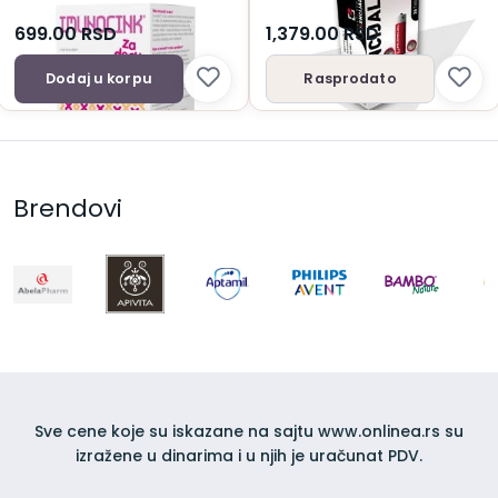
699.00
RSD
1,379.00
RSD
Dodaj u korpu
Rasprodato
Brendovi
Sve cene koje su iskazane na sajtu www.onlinea.rs su
izražene u dinarima i u njih je uračunat PDV.