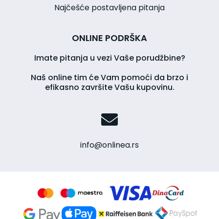
Najčešće postavljena pitanja
ONLINE PODRŠKA
Imate pitanja u vezi Vaše porudžbine?
Naš online tim će Vam pomoći da brzo i
efikasno završite Vašu kupovinu.
info@onlinea.rs