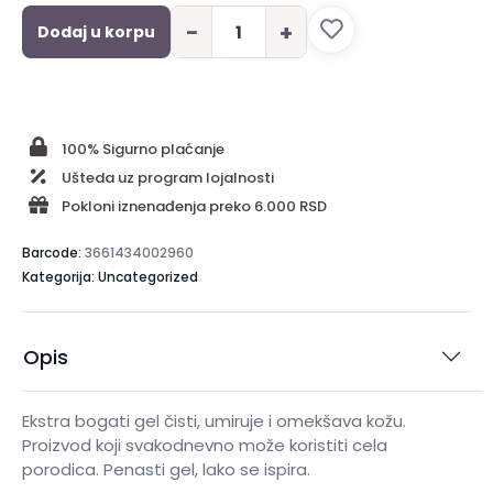
−
+
Dodaj u korpu
100% Sigurno plaćanje
Ušteda uz program lojalnosti
Pokloni iznenađenja preko 6.000 RSD
Barcode:
3661434002960
Kategorija: Uncategorized
Opis
Ekstra bogati gel čisti, umiruje i omekšava kožu.
Proizvod koji svakodnevno može koristiti cela
porodica. Penasti gel, lako se ispira.