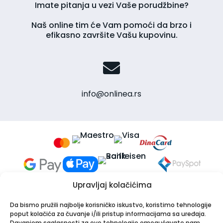
Imate pitanja u vezi Vaše porudžbine?
Naš online tim će Vam pomoći da brzo i
efikasno završite Vašu kupovinu.
info@onlinea.rs
Upravljaj kolačićima
Da bismo pružili najbolje korisničko iskustvo, koristimo tehnologije
poput kolačića za čuvanje i/ili pristup informacijama sa uređaja.
Davanjem saglasnosti za ove tehnologije omogućavate nam