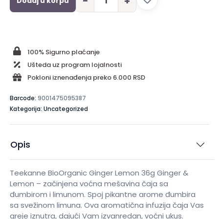
−
+
Dodaj u korpu
100% Sigurno plaćanje
Ušteda uz program lojalnosti
Pokloni iznenađenja preko 6.000 RSD
Barcode:
9001475095387
Kategorija: Uncategorized
Opis
Teekanne BioOrganic Ginger Lemon 36g Ginger &
Lemon – začinjena voćna mešavina čaja sa
đumbirom i limunom. Spoj pikantne arome đumbira
sa svežinom limuna. Ova aromatična infuzija čaja Vas
greje iznutra, dajući Vam izvanredan, voćni ukus.