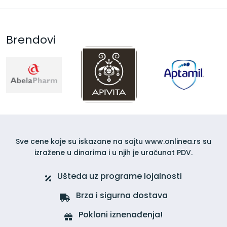
Brendovi
Sve cene koje su iskazane na sajtu www.onlinea.rs su
izražene u dinarima i u njih je uračunat PDV.
Ušteda uz programe lojalnosti
Brza i sigurna dostava
Pokloni iznenađenja!