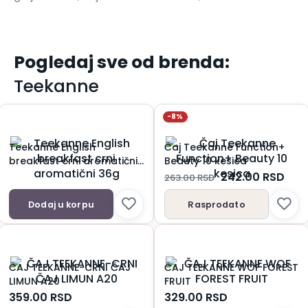
Pogledaj sve od brenda:
Teekanne
-8%
Teekanne English
Čaj Teekanne Function+
breakfast crni aromatični
Beauty 10 kesica
36g
242.00
RSD
263.00
RSD
Dodaj u korpu
Rasprodato
ČAJ TEEKANNE-CRNI ČAJ
ČAJ TEEKANNE WOF FOREST
LIMUN A20
FRUIT
359.00
RSD
329.00
RSD