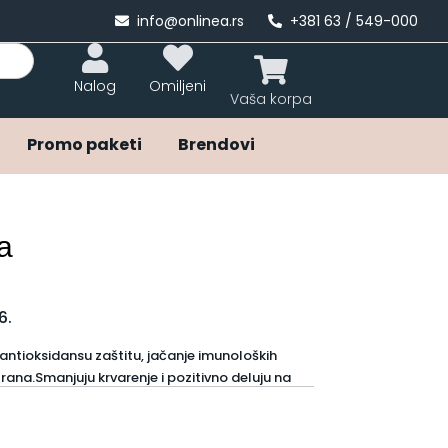
info@onlinea.rs
+381 63 / 549-000
Nalog
Omiljeni
Promo paketi
Brendovi
ta
6.
 antioksidansu zaštitu, jačanje imunoloških
rana.Smanjuju krvarenje i pozitivno deluju na