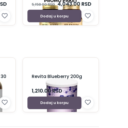
RSD
4,043.00
RSD
5,158.00
RSD
Dodaj u korpu
 30
Revita Blueberry 200g
1,210.00
RSD
Dodaj u korpu