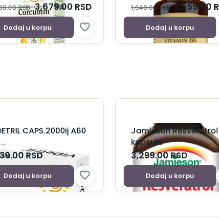
3,679.00
RSD
1,559.00
99.00
RSD
1,949.00
RSD
Dodaj u korpu
Dodaj u korpu
DETRIL CAPS.2000ij A60
Jamieson Resveratrol
kapsula
239.00
RSD
3,299.00
RSD
Dodaj u korpu
Dodaj u korpu