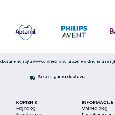
iskazane na sajtu www.onlinea.rs su izražene u dinarima i u nji
Brza i sigurna dostava
KORISNIK
INFORMACIJE
Moj nalog
Onlinea blog
Registrujte se
Kontaktiraj nas