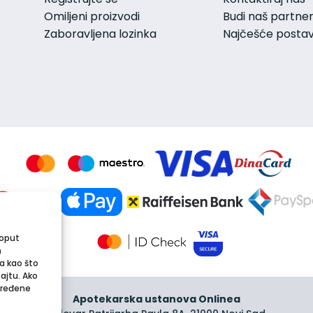
Omiljeni proizvodi
Budi naš partne
Zaboravljena lozinka
Najčešće postavl
poput
m
a kao što
sajtu. Ako
dređene
Apotekarska ustanova Onlinea