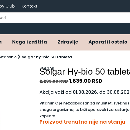
by Club
Kontakt
a
Nega i zaštita
Zdravlje
Aparati i ostalo
vitamin c
solgar hy-bio 50 tableta
SOLGAR
Solgar Hy-bio 50 table
1,839.00
RSD
2,299.00
RSD
Akcija važi od 01.08.2026. do 30.08.202
Vitamin C je nezaobilazan za imunitet, svežinu i
snaga organizma, te brži oporavak i zarastanje 
kapilare.
Proizvod trenutno nije na stanju