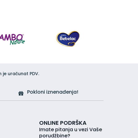
h je uračunat PDV.
Pokloni iznenađenja!
ONLINE PODRŠKA
Imate pitanja u vezi Vaše
porudžbine?