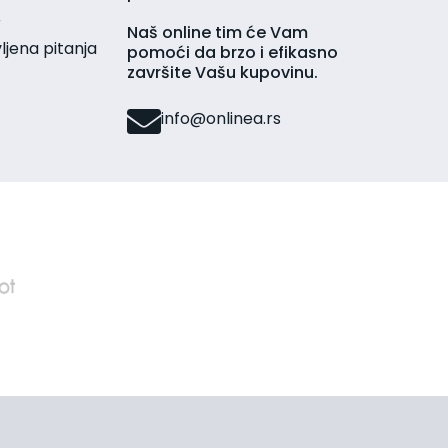
r
Naš online tim će Vam
jena pitanja
pomoći da brzo i efikasno
završite Vašu kupovinu.
info@onlinea.rs