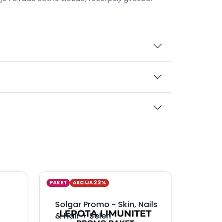
PAKET
AKCIJA 22%
Solgar Promo - Skin, Nails
a
& Hair + Selen