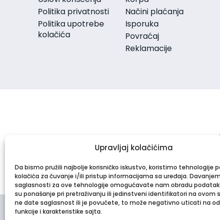
Sapun
Politika privatnosti
Načini plaćanja
Sprej za telo
Politika upotrebe
Isporuka
Stikovi i roll-on
kolačića
Povraćaj
Strije i celulit
Reklamacije
Ulje za kupanje
Ulje za telo
Nega usana
Nega za muškarce
Oralna higijena
Četkice za zube
Paste za zube
Rastvori za ispiranje usta
Stanje kože
Akne
Upravljaj kolačićima
Crvenilo (Rozacea)
Depigmentacija
Da bismo pružili najbolje korisničko iskustvo, koristimo tehnologije 
kolačića za čuvanje i/ili pristup informacijama sa uređaja. Davanje
Dermatološki tretmani
saglasnosti za ove tehnologije omogućavate nam obradu podatak
Dermatoze
su ponašanje pri pretraživanju ili jedinstveni identifikatori na ovom 
Ekcemi
ne date saglasnost ili je povučete, to može negativno uticati na o
Hiperpigmentacija
funkcije i karakteristike sajta.