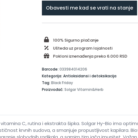
Obavesti me kad se vrati na stanje
100% Sigurno plaćanje
Ušteda uz program lojalnosti
Pokloni iznenađenja preko 6.000 RSD
Barcode:
033984014206
Kategorija: Antioksidansi i detoksikacija
Tag:
Black Friday
Proizvođač:
Solgar Vitamin&Herb
 vitamina C, rutina i ekstrakta šipka. Solgar Hy-Bio ima opti
ičnost krvnih sudova, a smanjuje propustljivost kapilara. Bio
anje slobodnih radikala, a samim tim jača imunitet. Važan je 