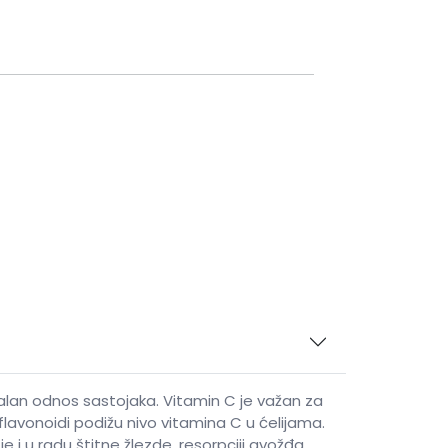
malan odnos sastojaka. Vitamin C je važan za
flavonoidi podižu nivo vitamina C u ćelijama.
i u radu štitne žlezde, resorpciji gvožđa.