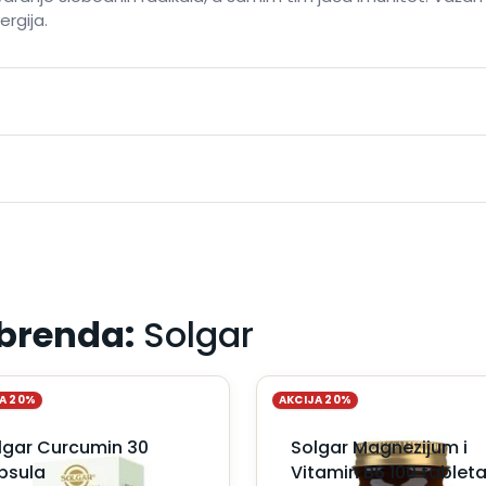
ergija.
 brenda:
Solgar
A 20%
AKCIJA 20%
lgar Curcumin 30
Solgar Magnezijum i
psula
Vitamin B6 100 tablet