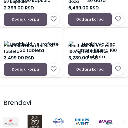
50 kapsula
doza
2,399.00
RSD
6,499.00
RSD
Dodaj u korpu
Dodaj u korpu
HealthAid Neuroforte 30
HealthAid Zinc Citrate
tableta
100mg 100 tableta
3,499.00
RSD
3,289.00
RSD
Dodaj u korpu
Dodaj u korpu
Brendovi