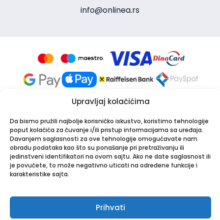
info@onlinea.rs
Upravljaj kolačićima
Da bismo pružili najbolje korisničko iskustvo, koristimo tehnologije
poput kolačića za čuvanje i/ili pristup informacijama sa uređaja.
Davanjem saglasnosti za ove tehnologije omogućavate nam
obradu podataka kao što su ponašanje pri pretraživanju ili
Apotekarska ustanova Onlinea
jedinstveni identifikatori na ovom sajtu. Ako ne date saglasnost ili
Bulevar Patrijarha Pavla 8A, 21000 Novi Sad
je povučete, to može negativno uticati na određene funkcije i
PIB: 114024247 | Matični broj: 26001250
karakteristike sajta.
Tel:
021/30-44-800
,
063/549-000
| Email:
info@onlinea.rs
|
www.onlinea.rs
Prihvati
Copyright © Onlinea. Sva prava zadržana