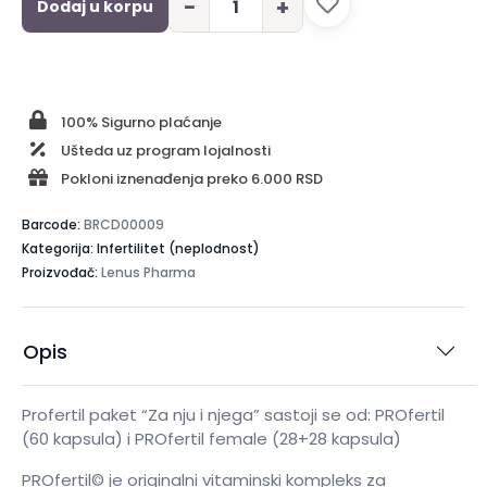
−
+
Dodaj u korpu
100% Sigurno plaćanje
Ušteda uz program lojalnosti
Pokloni iznenađenja preko 6.000 RSD
Barcode:
BRCD00009
Kategorija: Infertilitet (neplodnost)
Proizvođač:
Lenus Pharma
Opis
Profertil paket “Za nju i njega” sastoji se od: PROfertil
(60 kapsula) i PROfertil female (28+28 kapsula)
PROfertil© je originalni vitaminski kompleks za