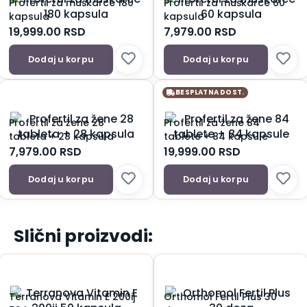
Profertil za muškarce 180
Profertil za muškarce 60
kapsula
kapsula
19,999.00
RSD
7,979.00
RSD
Dodaj u korpu
Dodaj u korpu
BESPLATNA DOST.
Profertil za žene 28
Profertil za žene 84
tableta + 28 kapsula
tablete + 84 kapsule
7,979.00
RSD
19,999.00
RSD
Dodaj u korpu
Dodaj u korpu
Slični proizvodi:
Terranova Vitamin E 200ij
Orthomol Fertil Plus 30