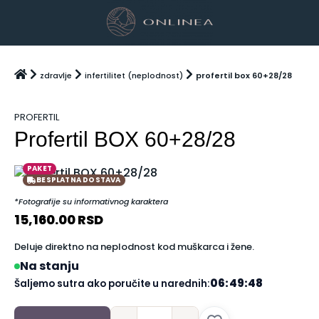
zdravlje
infertilitet (neplodnost)
profertil box 60+28/28
PROFERTIL
Profertil BOX 60+28/28
PAKET
BESPLATNA DOSTAVA
*Fotografije su informativnog karaktera
15,160.00
RSD
Deluje direktno na neplodnost kod muškarca i žene.
Na stanju
06:49:48
Šaljemo sutra ako poručite u narednih: