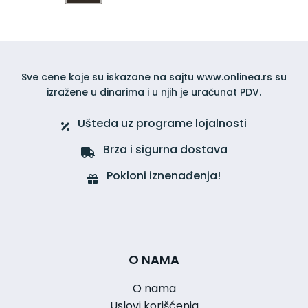
Sve cene koje su iskazane na sajtu www.onlinea.rs su
izražene u dinarima i u njih je uračunat PDV.
Ušteda uz programe lojalnosti
Brza i sigurna dostava
Pokloni iznenađenja!
O NAMA
O nama
Uslovi korišćenja