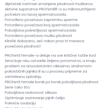
dijetetski tretman smanjene plodnosti muškarca.
Aktivne supstance PROfertil©-a su mikronutritijenti
potrebni za razvoj spermatozoida.
Potvrđeno povećava zapreminu sperme
Potvrđeno povećava broj spermatozoida
Poboljšava pokretljivost spermatozoida
Potvrđeno povećava mušku plodnost
Klinički dokazano, već nakon prva tri meseca
povećava plodnost!
PROfertil female-a deluje na sve kritične tačke kod
žena koje nisu ostvarile željeno potomstvo, a imaju
problem sa anuvolatornim ciklusima, sindromom
policističnih jajnika ili su u procesu pripreme za
vantelesnu oplodnju.
PROfertil female korak po korak poboljšava plodnost
žene tako što:
Poboljšava redovnost ciklusa
Optimizuje sazrevanje jajnih ćelija
Pokreće ovulaciju