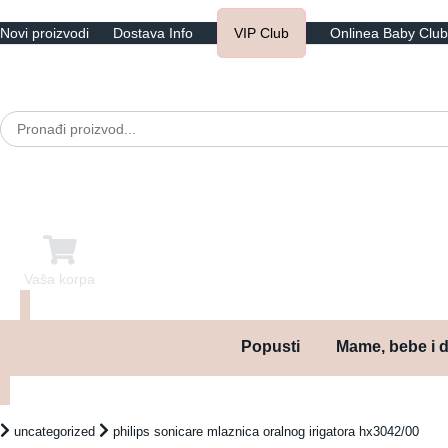
Novi proizvodi
Dostava Info
VIP Club
Onlinea Baby Club
Search
for:
Popusti
Mame, bebe i 
Popusti
Mame, bebe i deca
Bebi oprema i pelene
uncategorized
philips sonicare mlaznica oralnog irigatora hx3042/00