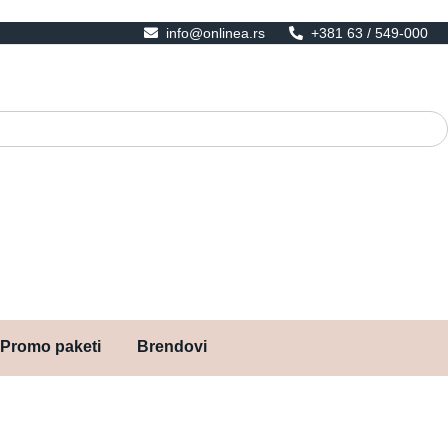
info@onlinea.rs
+381 63 / 549-000
Promo paketi
Brendovi