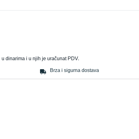
u dinarima i u njih je uračunat PDV.
Brza i sigurna dostava