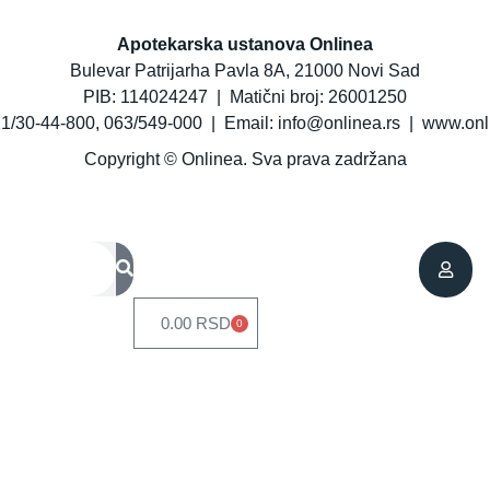
Apotekarska ustanova Onlinea
Bulevar Patrijarha Pavla 8A, 21000 Novi Sad
PIB: 114024247 | Matični broj: 26001250
1/30-44-800
,
063/549-000
| Email:
info@onlinea.rs
|
www.onli
Copyright © Onlinea. Sva prava zadržana
0.00
RSD
0