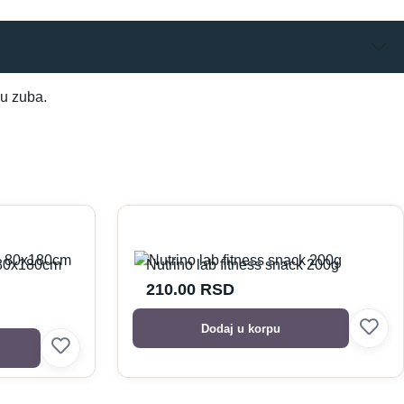
đu zuba.
0x180cm
Nutrino lab fitness snack 200g
210.00
RSD
Dodaj u korpu