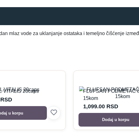
jedan mlaz vode za uklanjanje ostataka i temeljno čišćenje izme
 VITALIS 20caps
FLUFSAN PODMETAČ 8
15kom
0
RSD
1,099.00
RSD
odaj u korpu
Dodaj u korpu