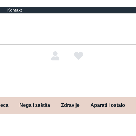
Kontakt
Nalog
Omiljeni
deca
Nega i zaštita
Zdravlje
Aparati i ostalo