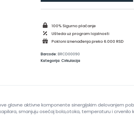
100% Sigurno plaćanje
Ušteda uz program lojalnosti
Pokloni iznenađenja preko 6.000 RSD
Barcode:
BRCD00090
Kategorija: Cirkulacija
ove glavne aktivne komponente sinergijskim delovanjem poboljš
 kapilara, smanjuju osećaj bola,otoka, temperaturu i crvenilo 