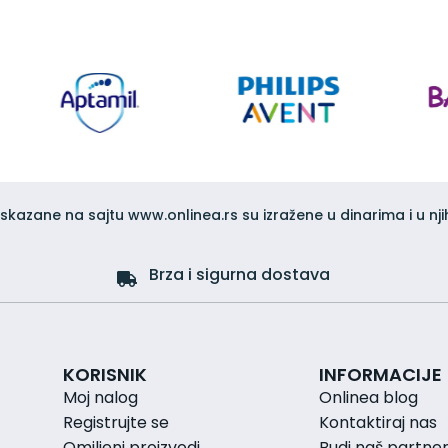
iskazane na sajtu www.onlinea.rs su izražene u dinarima i u nji
Brza i sigurna dostava
KORISNIK
INFORMACIJE
Moj nalog
Onlinea blog
Registrujte se
Kontaktiraj nas
Omiljeni proizvodi
Budi naš partne