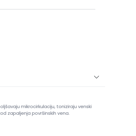
avaju mikrocirkulaciju, toniziraju venski
kod zapaljenja površinskih vena.