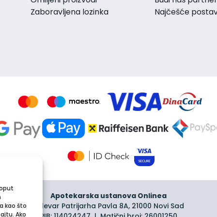
Zaboravljena lozinka
Najčešće postavl
poput
Apotekarska ustanova Onlinea
m
Bulevar Patrijarha Pavla 8A, 21000 Novi Sad
a kao što
sajtu. Ako
PIB: 114024247 | Matični broj: 26001250