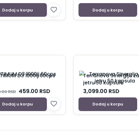
Dodaj u korpu
Dodaj u korpu
TIMUM D3 1000ij 60cps
Terranova Sinergija z
jetru 50 kapsula
459.00
RSD
3,099.00
RSD
9.00
RSD
Dodaj u korpu
Dodaj u korpu