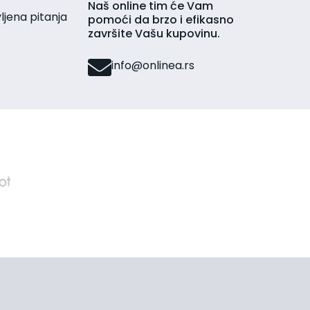
Naš online tim će Vam
jena pitanja
pomoći da brzo i efikasno
završite Vašu kupovinu.
info@onlinea.rs