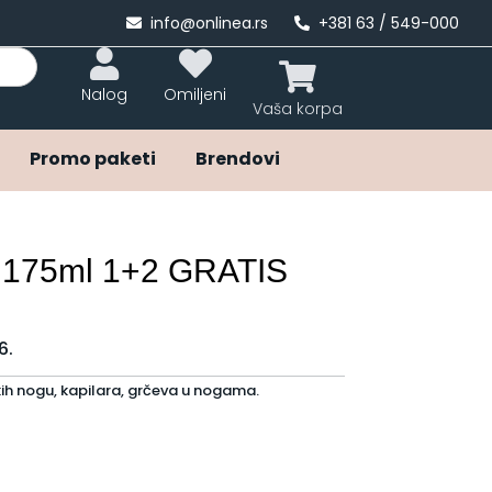
info@onlinea.rs
+381 63 / 549-000
Nalog
Omiljeni
Promo paketi
Brendovi
e 175ml 1+2 GRATIS
6.
ih nogu, kapilara, grčeva u nogama.