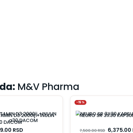
da:
M&V Pharma
-15%
TAMIN D3 2000ij +INULIN
NEURO SR 3X30 KAPSU
0 DACOM
9.00
RSD
6,375.00
7,500.00
RSD