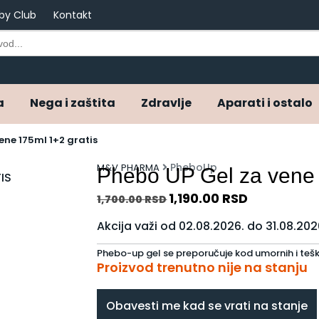
by Club
Kontakt
a
Nega i zaštita
Zdravlje
Aparati i ostalo
ene 175ml 1+2 gratis
PheboUp
M&V PHARMA
Phebo UP Gel za ven
1,190.00
RSD
1,700.00
RSD
Akcija važi od 02.08.2026. do 31.08.202
Phebo-up gel se preporučuje kod umornih i tešk
Proizvod trenutno nije na stanju
Obavesti me kad se vrati na stanje