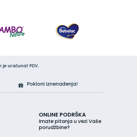
h je uračunat PDV.
Pokloni iznenađenja!
ONLINE PODRŠKA
Imate pitanja u vezi Vaše
porudžbine?
r