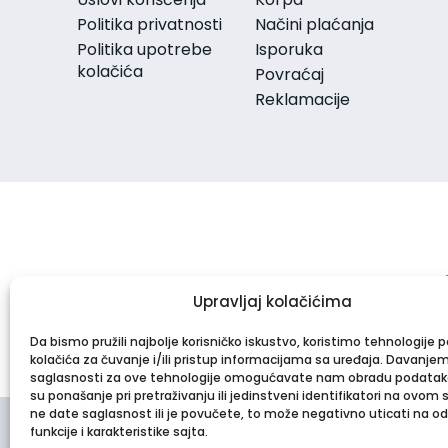
Serumi i boosteri
Politika privatnosti
Načini plaćanja
Sprej za lice
Politika upotrebe
Isporuka
Termalna voda
kolačića
Povraćaj
Zdravlje kože (suplementi)
Reklamacije
Nega tela
Balzam za telo
Brijanje i depilacija
Dezodoransi
Gel za kupanje
Krema za kupanje
Kreme za telo
Kreme za telo i lice
Kupke
Upravljaj kolačićima
Losioni za telo
Mleko za telo
Da bismo pružili najbolje korisničko iskustvo, koristimo tehnologije 
Nega ruku
kolačića za čuvanje i/ili pristup informacijama sa uređaja. Davanje
Nega stopala
saglasnosti za ove tehnologije omogućavate nam obradu podatak
Parfemi
su ponašanje pri pretraživanju ili jedinstveni identifikatori na ovom 
Piling za telo
ne date saglasnost ili je povučete, to može negativno uticati na o
funkcije i karakteristike sajta.
Preparati sa ureom za telo