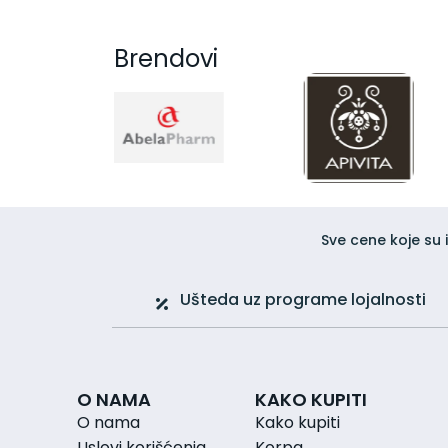
Osetljiva koža glave
Perut
Regenerator za kosu
Brendovi
Šamponi
Suva i oštećena kosa
Ulje za kosu
Nega lica
Anti age (protiv starenja)
BB i CC kreme
Čišćenje lica
Dnevna krema za lice
Sve cene koje su 
Krem gel
Krema za lice
Maska i piling
Ušteda uz programe lojalnosti
Micelarna voda
Nega i hidratacija
Nega predela oko očiju
Noćna krema za lice
O NAMA
KAKO KUPITI
Preparati sa hijaluronom
O nama
Kako kupiti
Preparati sa ureom za lice
Puderi i tonirane kreme za lice
Uslovi korišćenja
Korpa