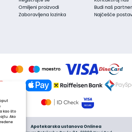
Omiljeni proizvodi
Budi naš partne
Zaboravljena lozinka
Najčešće postavl
poput
m
a kao što
sajtu. Ako
dređene
Apotekarska ustanova Onlinea