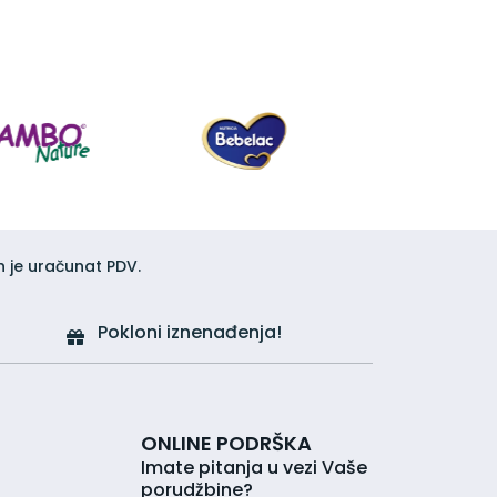
h je uračunat PDV.
Pokloni iznenađenja!
ONLINE PODRŠKA
Imate pitanja u vezi Vaše
porudžbine?