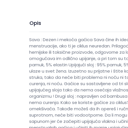
Bebi mleko za telo
Bebi puder
Dečije paste i četkice
Opis
Dečiji balzam za usne
Dečiji parfemi
Dečiji sapuni
Sava : Dezen i mekoća gaćica Sava čine ih idea
Gel za kupanje za bebe i decu
menstruacije, ako ti je ciklus neuredan. Prilago
Krema za kupanje za bebe i decu
hemijske ili toksične proizvode, odgovorne za l
Krema za temenjaču
omogućava im odlično upijanje, a pri tom su ta
Kreme protiv ojeda
pamuk, 5% elastin Upijajući sloj : 95% pamuk, 5%
Kreme za bebe
ulaze u svet žena. Izuzetno su prijatne i štite k
Kupke za bebe
struka, tako da neće biti problema ni noću ni 
Losioni za bebe
curenja, ni noću. Gaćice su sastavljene od tri s
Šampon za bebe i decu
upijajućeg sloja tako da nema osećaja vlažnost
Šampon za temenjaču
organizmu ! Drugi sloj : napravljen od bambusa 
Ulje za bebe
nema curenja. Kako se koriste gaćice za ciklus
Ulje za kupanje za bebe i decu
omekšivača. Takođe možeš da ih opereš i ručno
Vlažne maramice za bebe
suprotnom, neće biti vodootporne. Da li mog
Vitamini i suplementi za decu
sapunom jer će začepiti upijajuća vlakna i uč
Za trudnice i mame
menstrualnih gaćica i učiniti ih manje upijaju