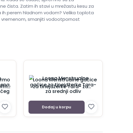
e čista. Zatim ih stavi u mrežastu kesu za
a da ih perem hladnom vodom? Velika toplota
la, vremenom, smanjiti vodootpornost
ermo
Loona Menstrualne gaćice
termo
za tinejdžerke Tara- za
elika
srednji odliv
Dodaj u korpu