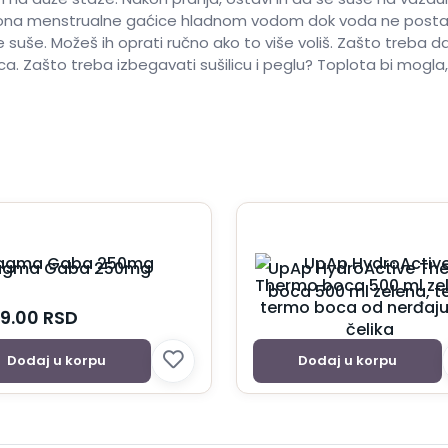
e Loona menstrualne gaćice hladnom vodom dok voda ne postan
se suše. Možeš ih oprati ručno ako to više voliš. Zašto treb
ica. Zašto treba izbegavati sušilicu i peglu? Toplota bi mog
gma Gaba 250mg
UpAp HydroActive Th
boca 500 ml zelena, 
boca od nerđajućeg č
9.00
RSD
Dodaj u korpu
Dodaj u korpu