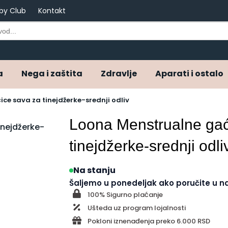
by Club
Kontakt
a
Nega i zaštita
Zdravlje
Aparati i ostalo
ce sava za tinejdžerke-srednji odliv
Loona Menstrualne gaćice Sava za
tinejdžerke-srednji odli
Na stanju
Šaljemo u ponedeljak ako poručite u n
100% Sigurno plaćanje
Ušteda uz program lojalnosti
Pokloni iznenađenja preko 6.000 RSD