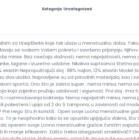
Kategorija: Uncategorized
lnim za tinejdžerke koje tek ulaze u menstrualno doba. Tako 
đavaju se svakom Vašem pokretu i savršeno prijanjaju. Njihov u
oše mirise. Bez osećaja vlažnosti, nema neprijatnosti, nema c
nke, lagane i izuzetno udobne. Nikakva suptsanca štetna po ko
 elastin Nepropuštajući sloj : 88% najlon, 12% elastin Model Sa
ao dva uloška. Napravljene su od prirodnih materijala, kao i svi
tokom sporta. Ono što je zaista super : nema mirisa, nema o
loja koja zajedno pružaju udobnost i sigurnost. Prvi sloj : ima
i i razmnožavanja bakterija. Nema neprijatnih mirisa, nema 
ili poliestera i upija od 2 do 5 tampona, u zavisnosti od mode
? Pre nego što ih koristiš : Operi svoje Loona menstrualne 
. To je neophodno kako bi se opustila upijajuća vlakna, što
u da operem svoje Loona menstrualne gaćice čvrstim sapuno
initi ih manje efikasnim. Zašto treba izbegavati omekšivač?
ćim na duže staze. Nakon pranja, ostavi ih da se suše na vaz