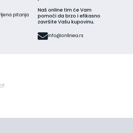
r
Naš online tim će Vam
jena pitanja
pomoći da brzo i efikasno
završite Vašu kupovinu.
info@onlinea.rs