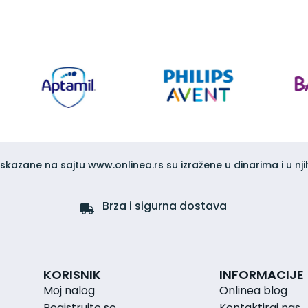
iskazane na sajtu www.onlinea.rs su izražene u dinarima i u nji
Brza i sigurna dostava
KORISNIK
INFORMACIJE
Moj nalog
Onlinea blog
Registrujte se
Kontaktiraj nas