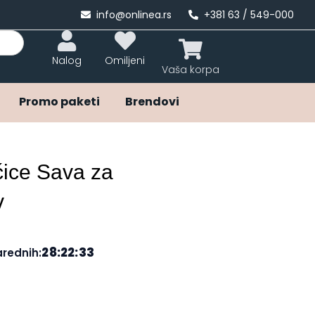
info@onlinea.rs
+381 63 / 549-000
Nalog
Omiljeni
Promo paketi
Brendovi
v
28:22:33
arednih: