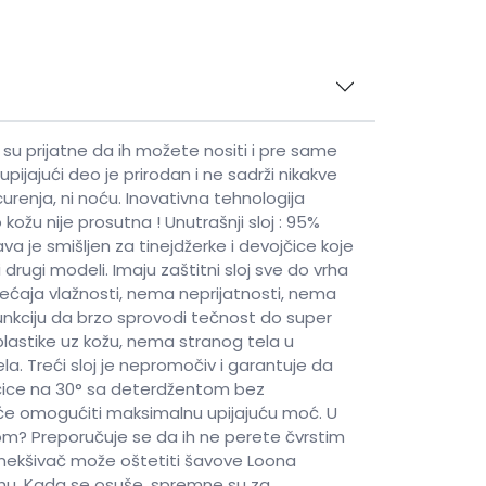
su prijatne da ih možete nositi i pre same
pijajući deo je prirodan i ne sadrži nikakve
urenja, ni noću. Inovativna tehnologija
žu nije prosutna ! Unutrašnji sloj : 95%
va je smišljen za tinejdžerke i devojčice koje
 drugi modeli. Imaju zaštitni sloj sve do vrha
sećaja vlažnosti, nema neprijatnosti, nema
 funkciju da brzo sprovodi tečnost do super
plastike uz kožu, nema stranog tela u
la. Treći sloj je nepromočiv i garantuje da
gaćice na 30° sa deterdžentom bez
 će omogućiti maksimalnu upijajuću moć. U
m? Preporučuje se da ih ne perete čvrstim
 Omekšivač može oštetiti šavove Loona
duhu. Kada se osuše, spremne su za