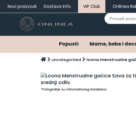
Novi proizvodi
Dostava Info
VIP Club
Onlinea Ba
Search
for:
Popusti
Mame, bebe i dec
Popusti
uncategorized
loona menstrualne gaći
Mame, bebe i deca
Bebi oprema i pelene
Ostala bebi oprema
Varalice
Pelene
*Fotografije su informativnog karaktera
Pelene do 3 meseca
Pribor za negu
Hrana za bebe i decu
Kašice za bebe i decu
Mlečne formule za bebe
Napici za bebe i decu
Kozmetika za bebe i decu