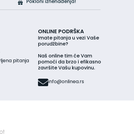
Pokloni iznenađenja!
ONLINE PODRŠKA
Imate pitanja u vezi Vaše
porudžbine?
r
Naš online tim će Vam
jena pitanja
pomoći da brzo i efikasno
završite Vašu kupovinu.
info@onlinea.rs