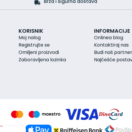
Brza i sigurna dostava
KORISNIK
INFORMACIJE
Moj nalog
Onlinea blog
Registrujte se
Kontaktiraj nas
Omiljeni proizvodi
Budi naš partne
Zaboravljena lozinka
Najčešće postavl