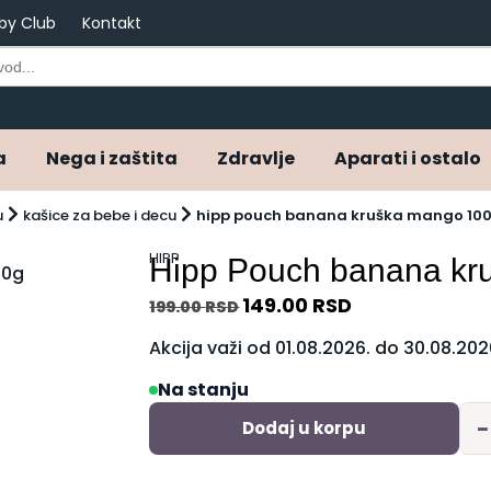
by Club
Kontakt
a
Nega i zaštita
Zdravlje
Aparati i ostalo
u
kašice za bebe i decu
hipp pouch banana kruška mango 10
HIPP
Hipp Pouch banana k
149.00
RSD
199.00
RSD
Akcija važi od 01.08.2026. do 30.08.202
Na stanju
−
Dodaj u korpu