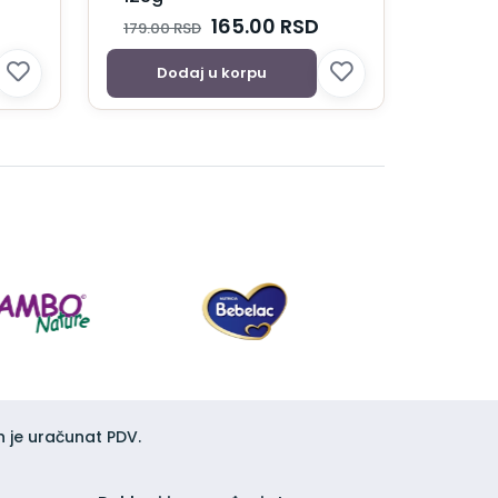
165.00
RSD
179.00
RSD
Dodaj u korpu
h je uračunat PDV.