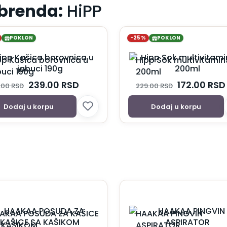
 brenda:
HiPP
POKLON
-25%
POKLON
pp Kašica borovnica u
Hipp Sok multivitamin
buci 190g
200ml
239.00
RSD
172.00
RSD
.00
RSD
229.00
RSD
Dodaj u korpu
Dodaj u korpu
AKAA POSUDA ZA KAŠICE
HAAKAA PINGVIN
 KAŠIKOM
ASPIRATOR