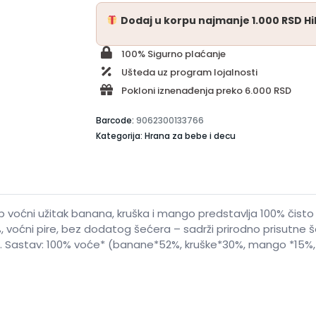
Dodaj u korpu najmanje 1.000 RSD HiP
100% Sigurno plaćanje
Ušteda uz program lojalnosti
Pokloni iznenađenja preko 6.000 RSD
Barcode:
9062300133766
Kategorija: Hrana za bebe i decu
ćni užitak banana, kruška i mango predstavlja 100% čisto or
0%, voćni pire, bez dodatog šećera – sadrži prirodno prisutne
en. Sastav: 100% voće* (banane*52%, kruške*30%, mango *15%,