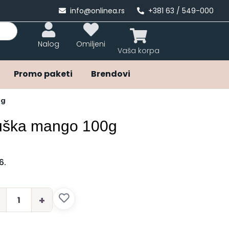
info@onlinea.rs
+381 63 / 549-000
Nalog
Omiljeni
Promo paketi
Brendovi
0g
ruška mango 100g
6.
+