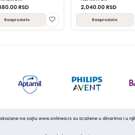
880.00
RSD
2,040.00
RSD
Rasprodato
Rasprodato
iskazane na sajtu www.onlinea.rs su izražene u dinarima i u nji