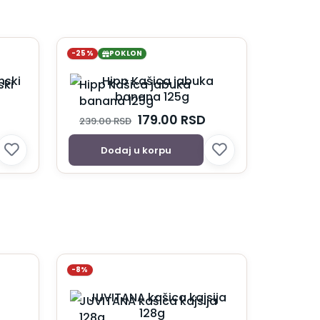
-25%
POKLON
ski
Hipp Kašica jabuka
banana 125g
179.00
RSD
239.00
RSD
Dodaj u korpu
-8%
JUVITANA kašica kajsija
128g