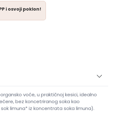
P i osvoji poklon!
gansko voće, u praktičnoj kesici, idealno
 šećere, bez koncetriranog soka kao
 sok limuna* iz koncentrata soka limuna).