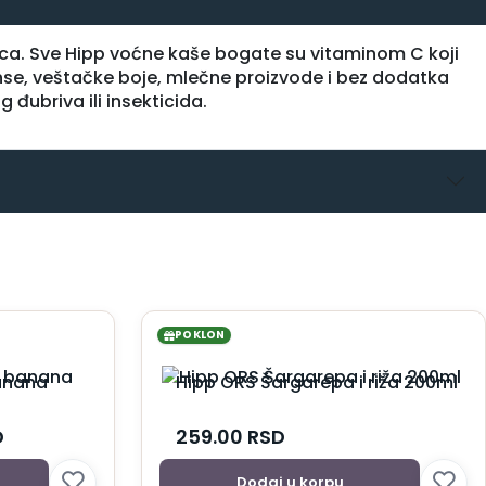
seca. Sve Hipp voćne kaše bogate su vitaminom C koji
nse, veštačke boje, mlečne proizvode i bez dodatka
 đubriva ili insekticida.
POKLON
anana
Hipp ORS Šargarepa i riža 200ml
D
259.00
RSD
Dodaj u korpu