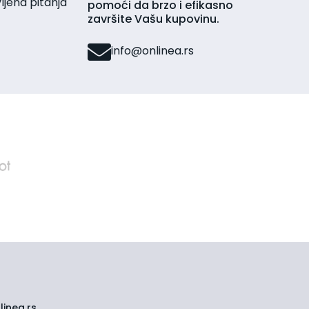
jena pitanja
pomoći da brzo i efikasno
završite Vašu kupovinu.
info@onlinea.rs
inea.rs