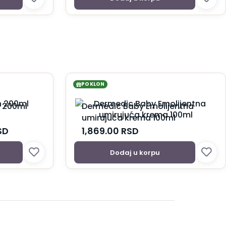
POKLON
 200ml
Dermedic Baby Emolijentna
umirujuća krema 100ml
SD
1,869.00
RSD
Dodaj u korpu