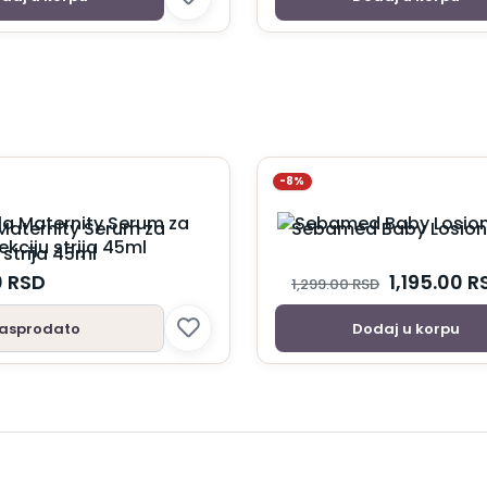
-8%
Maternity Serum za
Sebamed Baby Losion
 strija 45ml
0
RSD
1,195.00
R
1,299.00
RSD
asprodato
Dodaj u korpu