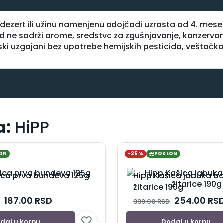
n dezert ili užinu namenjenu odojčadi uzrasta od 4. me
od ne sadrži arome, sredstva za zgušnjavanje, konzerva
ski uzgajani bez upotrebe hemijskih pesticida, veštačkog
a:
HiPP
ON
-25%
POKLON
ica prva bundeva 125g
Hipp Kašica jabuka b
žitarice 190g
187.00
RSD
254.00
RS
339.00
RSD
daj u korpu
Dodaj u korpu