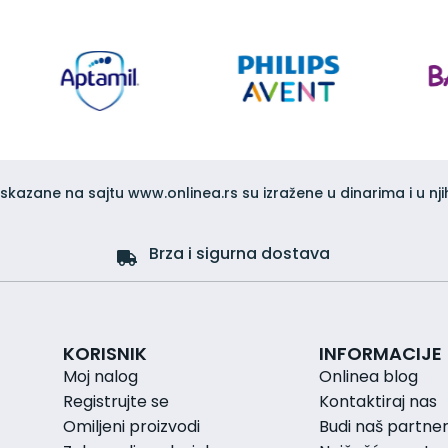
iskazane na sajtu www.onlinea.rs su izražene u dinarima i u nji
Brza i sigurna dostava
KORISNIK
INFORMACIJE
Moj nalog
Onlinea blog
Registrujte se
Kontaktiraj nas
Omiljeni proizvodi
Budi naš partne