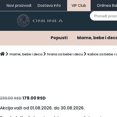
Novi proizvodi
Dostava Info
VIP Club
Onlinea Ba
Search
for:
Popusti
Mame, bebe i dec
Popusti
Mame, bebe i deca
mame, bebe i deca
hrana za bebe i decu
kašice za bebe i
Bebi oprema i pelene
Ostala bebi oprema
Varalice
Pelene
Pelene do 3 meseca
Pribor za negu
Hrana za bebe i decu
179.00
RSD
239.00
RSD
Kašice za bebe i decu
Mlečne formule za bebe
Akcija važi od 01.08.2026. do 30.08.2026.
Napici za bebe i decu
Kozmetika za bebe i decu