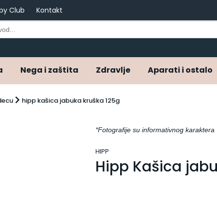
by Club
Kontakt
a
Nega i zaštita
Zdravlje
Aparati i ostalo
 decu
hipp kašica jabuka kruška 125g
*Fotografije su informativnog karaktera
HIPP
Hipp Kašica jab