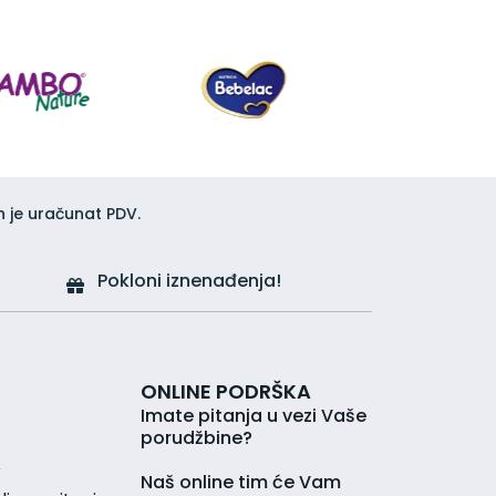
h je uračunat PDV.
Pokloni iznenađenja!
ONLINE PODRŠKA
Imate pitanja u vezi Vaše
porudžbine?
r
Naš online tim će Vam