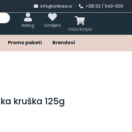
info@onlinea.rs
+381 63 / 549-000
Nalog
Omiljeni
Promo paketi
Brendovi
uka kruška 125g