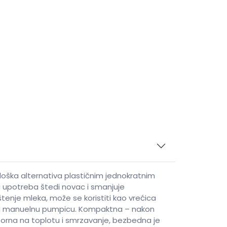
ološka alternativa plastičnim jednokratnim
a upotreba štedi novac i smanjuje
enje mleka, može se koristiti kao vrećica
asičnu manuelnu pumpicu. Kompaktna – nakon
porna na toplotu i smrzavanje, bezbedna je