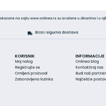
iskazane na sajtu www.onlinea.rs su izražene u dinarima i u nji
Brza i sigurna dostava
KORISNIK
INFORMACIJE
Moj nalog
Onlinea blog
Registrujte se
Kontaktiraj nas
Omiljeni proizvodi
Budi naš partne
Zaboravljena lozinka
Najčešće postavl