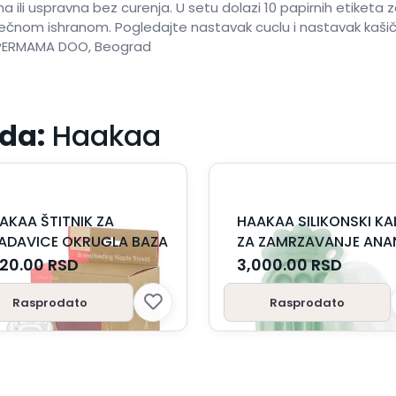
ena ili uspravna bez curenja. U setu dolazi 10 papirnih etike
čnom ishranom. Pogledajte nastavak cuclu i nastavak kašičic
SUPERMAMA DOO, Beograd
da:
Haakaa
AKAA ŠTITNIK ZA
HAAKAA SILIKONSKI KA
ADAVICE OKRUGLA BAZA
ZA ZAMRZAVANJE ANA
PLAVI
120.00
RSD
3,000.00
RSD
Rasprodato
Rasprodato