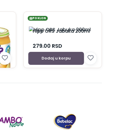
POKLON
Hipp ORS Jabuka 200ml
D
279.00
RSD
Dodaj u korpu