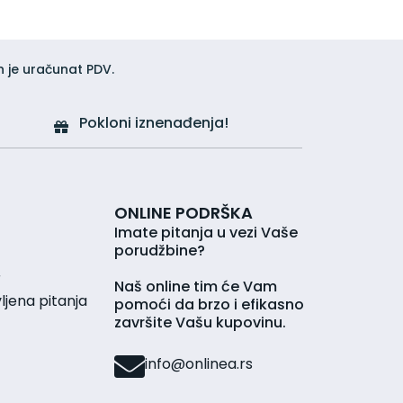
h je uračunat PDV.
Pokloni iznenađenja!
ONLINE PODRŠKA
Imate pitanja u vezi Vaše
porudžbine?
r
Naš online tim će Vam
jena pitanja
pomoći da brzo i efikasno
završite Vašu kupovinu.
info@onlinea.rs