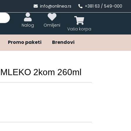
info@onlinea.rs
+381 63 / 549-000
Nalog
Omiljeni
Promo paketi
Brendovi
A MLEKO 2kom 260ml