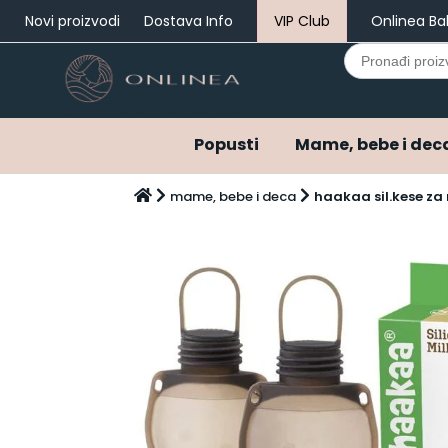
Novi proizvodi
Dostava Info
VIP Club
Onlinea Ba
Search
for:
Popusti
Mame, bebe i dec
Popusti
mame, bebe i deca
haakaa sil.kese z
Mame, bebe i deca
Bebi oprema i pelene
Ostala bebi oprema
Varalice
Pelene
Pelene do 3 meseca
Pribor za negu
Hrana za bebe i decu
Kašice za bebe i decu
Mlečne formule za bebe
Napici za bebe i decu
Kozmetika za bebe i decu