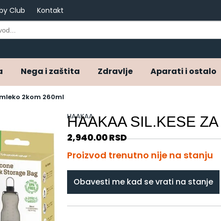
by Club
Kontakt
a
Nega i zaštita
Zdravlje
Aparati i ostalo
a mleko 2kom 260ml
HAAKAA
HAAKAA SIL.KESE Z
2,940.00
RSD
Proizvod trenutno nije na stanju
Obavesti me kad se vrati na stanje