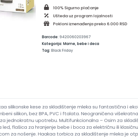
100% Sigurno plaćanje
Ušteda uz program lojalnosti
Pokloni iznenađenja preko 6.000 RSD
Barcode:
9420060203967
Kategorija: Mame, bebe i deca
Tag:
Black Friday
kaa silikonske kese za skladištenje mleka su fantastična i ek
ni silikon, bez BPA, PVC i ftalata. Neograničena višekratn
 jednokratnu upotrebu. Multifunkcionalna – Osim za skladišt
 za led, flašica za hranjenje bebe i boca za električnu ili kl
icom za nošenje. Haakaa torbica za skladištenje mleka je ot