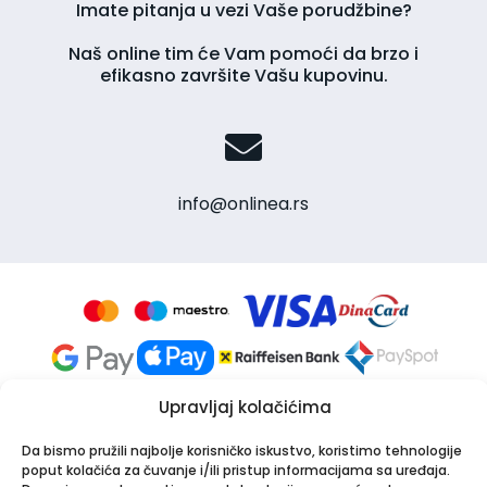
Imate pitanja u vezi Vaše porudžbine?
Naš online tim će Vam pomoći da brzo i
efikasno završite Vašu kupovinu.
info@onlinea.rs
Upravljaj kolačićima
Da bismo pružili najbolje korisničko iskustvo, koristimo tehnologije
poput kolačića za čuvanje i/ili pristup informacijama sa uređaja.