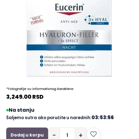
*Fotografije su informativnog karaktera
3,249.00
RSD
Na stanju
03:53:56
Šaljemo sutra ako poručite u narednih:
−
+
Dodaj u korpu