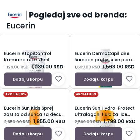
Pogledaj sve od brenda:
Eucerin
Eucerin AtopiControl
Eucerin DermoCapillaire
Krema za ruke 75ml
šampon protiv suve peruti
250ml
1,039.00
RSD
1,563.00
RSD
1,129.00
RSD
1,699.00
RSD
Dodaj u korpu
Dodaj u korpu
AKCIJA 30%
AKCIJA 30%
Eucerin Sun Kids Sprej
Eucerin Sun Hydro-Protect
zaštita od sunca za decu
Ultralagani fluid za lice
spf50+ 200ml
spf50+ 50ml
1,855.00
RSD
1,798.00
RSD
2,650.00
RSD
2,569.00
RSD
Dodaj u korpu
Dodaj u korpu