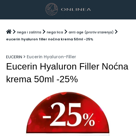
nega i zaštita
nega lica
anti age (protiv starenja)
eucerin hyaluron filler noćna krema 50ml -25%
Eucerin Hyaluron-Filler
EUCERIN
Eucerin Hyaluron Filler Noćna
krema 50ml -25%