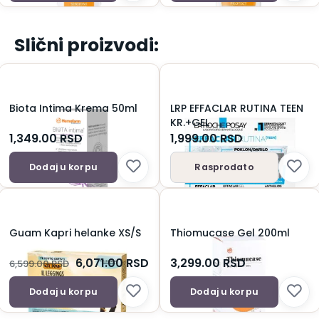
Slični proizvodi:
Biota Intima Krema 50ml
LRP EFFACLAR RUTINA TEEN
KR.+GEL
1,349.00
RSD
1,999.00
RSD
Dodaj u korpu
Rasprodato
Guam Kapri helanke XS/S
Thiomucase Gel 200ml
6,071.00
RSD
3,299.00
RSD
6,599.00
RSD
Dodaj u korpu
Dodaj u korpu