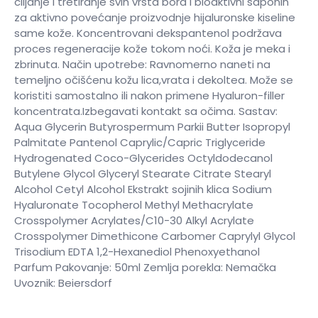
ciljanje i tretiranje svih vrsta bora i bioaktivni saponin
za aktivno povećanje proizvodnje hijaluronske kiseline
same kože. Koncentrovani dekspantenol podržava
proces regeneracije kože tokom noći. Koža je meka i
zbrinuta. Način upotrebe: Ravnomerno naneti na
temeljno očišćenu kožu lica,vrata i dekoltea. Može se
koristiti samostalno ili nakon primene Hyaluron-filler
koncentrata.Izbegavati kontakt sa očima. Sastav:
Aqua Glycerin Butyrospermum Parkii Butter Isopropyl
Palmitate Pantenol Caprylic/Capric Triglyceride
Hydrogenated Coco-Glycerides Octyldodecanol
Butylene Glycol Glyceryl Stearate Citrate Stearyl
Alcohol Cetyl Alcohol Ekstrakt sojinih klica Sodium
Hyaluronate Tocopherol Methyl Methacrylate
Crosspolymer Acrylates/C10-30 Alkyl Acrylate
Crosspolymer Dimethicone Carbomer Caprylyl Glycol
Trisodium EDTA 1,2-Hexanediol Phenoxyethanol
Parfum Pakovanje: 50ml Zemlja porekla: Nemačka
Uvoznik: Beiersdorf