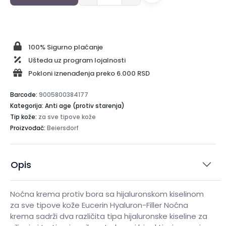
100% Sigurno plaćanje
Ušteda uz program lojalnosti
Pokloni iznenađenja preko 6.000 RSD
Barcode:
9005800384177
Kategorija: Anti age (protiv starenja)
Tip kože:
za sve tipove kože
Proizvođač:
Beiersdorf
Opis
Noćna krema protiv bora sa hijaluronskom kiselinom
za sve tipove kože Eucerin Hyaluron-Filler Noćna
krema sadrži dva različita tipa hijaluronske kiseline za