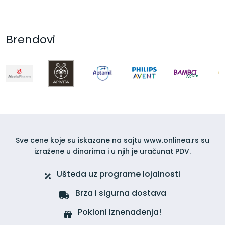
Brendovi
Sve cene koje su iskazane na sajtu www.onlinea.rs su
izražene u dinarima i u njih je uračunat PDV.
Ušteda uz programe lojalnosti
Brza i sigurna dostava
Pokloni iznenađenja!