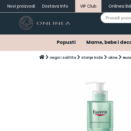
Novi proizvodi
Dostava Info
VIP Club
Onlinea Ba
Search
for:
Popusti
Mame, bebe i dec
Popusti
nega i zaštita
stanje kože
akne
euc
Mame, bebe i deca
Bebi oprema i pelene
Ostala bebi oprema
Varalice
Pelene
Pelene do 3 meseca
Pribor za negu
Hrana za bebe i decu
Kašice za bebe i decu
Mlečne formule za bebe
Napici za bebe i decu
Kozmetika za bebe i decu