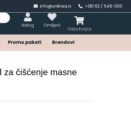
info@onlinea.rs
+381 63 / 549-000
Nalog
Omiljeni
Promo paketi
Brendovi