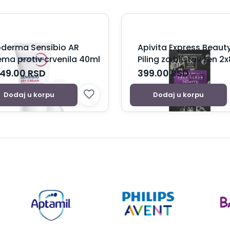
oderma Sensibio AR
Apivita Express Beaut
ema protiv crvenila 40ml
Piling za blistav ten 2
149.00
RSD
399.00
RSD
Dodaj u korpu
Dodaj u korpu