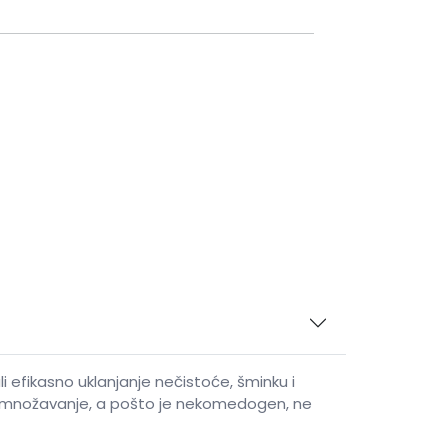
 efikasno uklanjanje nečistoće, šminku i
 razmnožavanje, a pošto je nekomedogen, ne