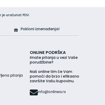
h je uračunat PDV.
Pokloni iznenađenja!
ONLINE PODRŠKA
Imate pitanja u vezi Vaše
porudžbine?
r
Naš online tim će Vam
jena pitanja
pomoći da brzo i efikasno
završite Vašu kupovinu.
info@onlinea.rs