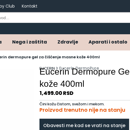
by Club
Kontakt
a
Nega i zaštita
Zdravlje
Aparati i ostalo
erin dermopure gel za čišćenje masne kože 400ml
Eucerin DermoPure
EUCERIN
Eucerin Dermopure Gel za čišćenje masne
kože 400ml
1,499.00
RSD
Čini kožu čistom, svežom i mekom.
Proizvod trenutno nije na stanju
Obavesti me kad se vrati na stanje