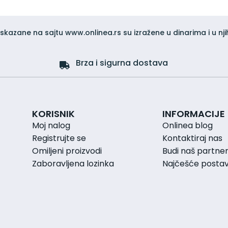
iskazane na sajtu www.onlinea.rs su izražene u dinarima i u nji
Brza i sigurna dostava
KORISNIK
INFORMACIJE
Moj nalog
Onlinea blog
Registrujte se
Kontaktiraj nas
Omiljeni proizvodi
Budi naš partne
Zaboravljena lozinka
Najčešće postavl