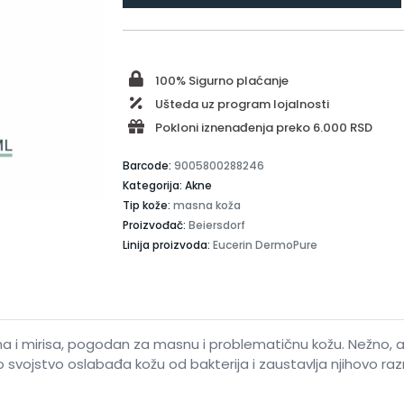
100% Sigurno plaćanje
Ušteda uz program lojalnosti
Pokloni iznenađenja preko 6.000 RSD
Barcode:
9005800288246
Kategorija: Akne
Tip kože:
masna koža
Proizvođač:
Beiersdorf
Linija proizvoda:
Eucerin DermoPure
i mirisa, pogodan za masnu i problematičnu kožu. Nežno, ali
ko svojstvo oslabađa kožu od bakterija i zaustavlja njihovo