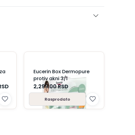
 za
Eucerin Box Dermopure
protiv akni 3/1
RSD
2,299.00
RSD
Rasprodato