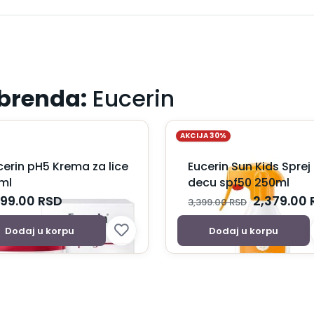
 brenda:
Eucerin
AKCIJA 30%
cerin pH5 Krema za lice
Eucerin Sun Kids Sprej
ml
decu spf50 250ml
599.00
RSD
2,379.00
3,399.00
RSD
Dodaj u korpu
Dodaj u korpu