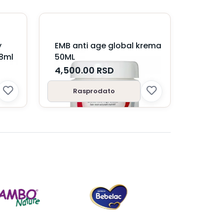
y
EMB anti age global krema
x8ml
50ML
4,500.00
RSD
Rasprodato