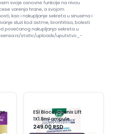
ji osim svoje osnovne funkcije na nivou
ocese varenja hrane, a svojom
ti, kao i nakupljanje sekreta u sinusima i
vanje sluzi kod astme, bronhitisa, bolesti
 kod povećanog nakupljanja sekreta u
esensa.rs/static/uploads/uputstvo_-
ge
ESI Biocollagenix Lift
1X1.8ml ampule
249.00
RSD