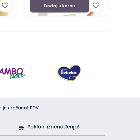
Dodaj u korpu
h je uračunat PDV.
Pokloni iznenađenja!