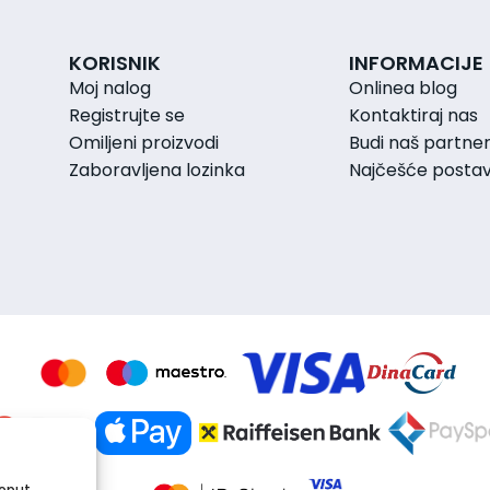
KORISNIK
INFORMACIJE
Moj nalog
Onlinea blog
Registrujte se
Kontaktiraj nas
Omiljeni proizvodi
Budi naš partne
Zaboravljena lozinka
Najčešće postavl
poput