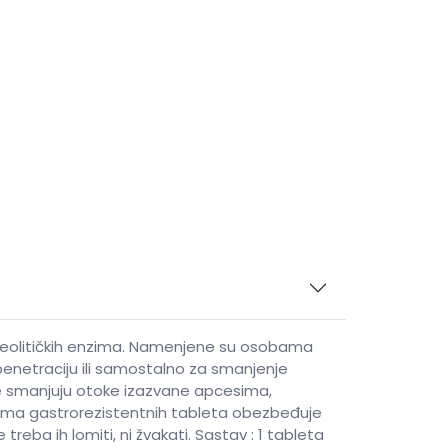
proteolitičkih enzima. Namenjene su osobama
penetraciju ili samostalno za smanjenje
 smanjuju otoke izazvane apcesima,
 Forma gastrorezistentnih tableta obezbeđuje
reba ih lomiti, ni žvakati. Sastav : 1 tableta