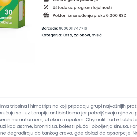
Ušteda uz program lojalnosti
Pokloni iznenađenja preko 6.000 RSD
Barcode:
8606011747716
Kategorija: Kosti, zglobovi, mišići
ma tripsina i himotripsina koji pripadaju grupi najvažnijih 
uju se i uz terapiju antibioticima jer poboljšavaju njihovu 
ćenih hematomom, otokom i upalom. Chymolit forte tablete
luzi kod astme, bronhitisa, bolesti pluća i oboljenja sinusa.
ne degradiraju do tankog creva, gde dolazi do apsorpcije. Ne t