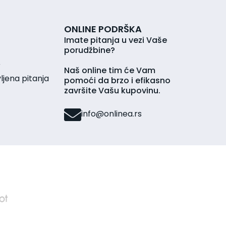
ONLINE PODRŠKA
Imate pitanja u vezi Vaše
porudžbine?
r
Naš online tim će Vam
jena pitanja
pomoći da brzo i efikasno
završite Vašu kupovinu.
info@onlinea.rs