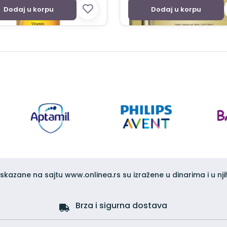
Dodaj u korpu
Dodaj u korpu
iskazane na sajtu www.onlinea.rs su izražene u dinarima i u nji
Brza i sigurna dostava