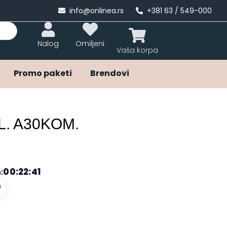
info@onlinea.rs
+381 63 / 549-000
Nalog
Omiljeni
Promo paketi
Brendovi
L. A30KOM.
00:22:41
: