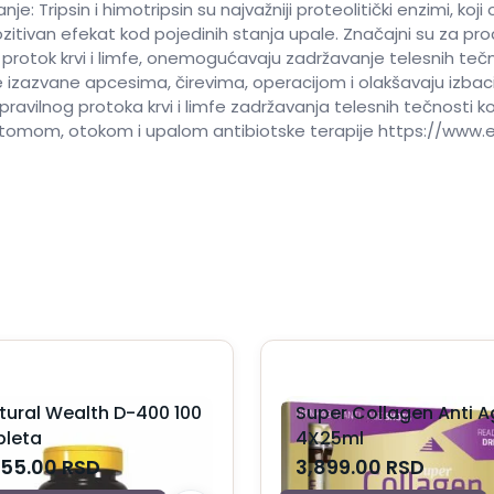
nje: Tripsin i himotripsin su najvažniji proteolitički enzimi, ko
zitivan efekat kod pojedinih stanja upale. Značajni su za pr
rotok krvi i limfe, onemogućavaju zadržavanje telesnih tečnos
e izazvane apcesima, čirevima, operacijom i olakšavaju izbaci
epravilnog protoka krvi i limfe zadržavanja telesnih tečnosti
tomom, otokom i upalom antibiotske terapije https://www.
tural Wealth D-400 100
Super Collagen Anti A
bleta
4X25ml
455.00
RSD
3,899.00
RSD