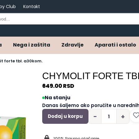
by Club
Kontakt
a
Nega i zaštita
Zdravlje
Aparati i ostalo
t forte tbl. a30kom.
CHYMOLIT FORTE TB
649.00
RSD
Na stanju
Danas šaljemo ako poručite u narednih
−
+
Dodaj u korpu
100% Sigurno plaćanje