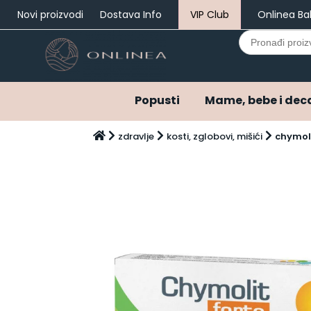
Novi proizvodi
Dostava Info
VIP Club
Onlinea Ba
Search
for:
Popusti
Mame, bebe i dec
Popusti
zdravlje
kosti, zglobovi, mišići
chymoli
Mame, bebe i deca
Bebi oprema i pelene
Ostala bebi oprema
Varalice
Pelene
Pelene do 3 meseca
Pribor za negu
Hrana za bebe i decu
Kašice za bebe i decu
Mlečne formule za bebe
Napici za bebe i decu
Kozmetika za bebe i decu