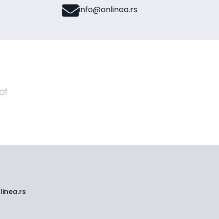
info@onlinea.rs
inea.rs