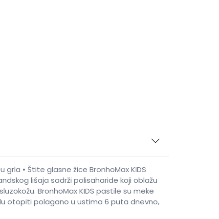
ću grla • Štite glasne žice BronhoMax KIDS
andskog lišaja sadrži polisaharide koji oblažu
u sluzokožu. BronhoMax KIDS pastile su meke
ilu otopiti polagano u ustima 6 puta dnevno,