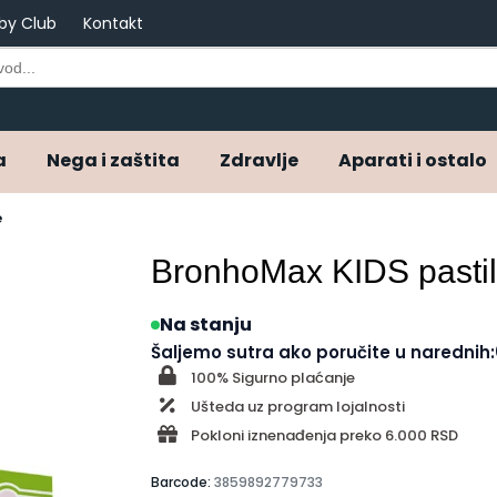
by Club
Kontakt
a
Nega i zaštita
Zdravlje
Aparati i ostalo
e
BronhoMax KIDS pasti
Na stanju
Šaljemo sutra ako poručite u narednih:
100% Sigurno plaćanje
Ušteda uz program lojalnosti
Pokloni iznenađenja preko 6.000 RSD
Barcode:
3859892779733