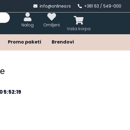
info@onlinea.rs
+381 63 / 549-000
Nalog
Omiljeni
Promo paketi
Brendovi
le
05:52:18