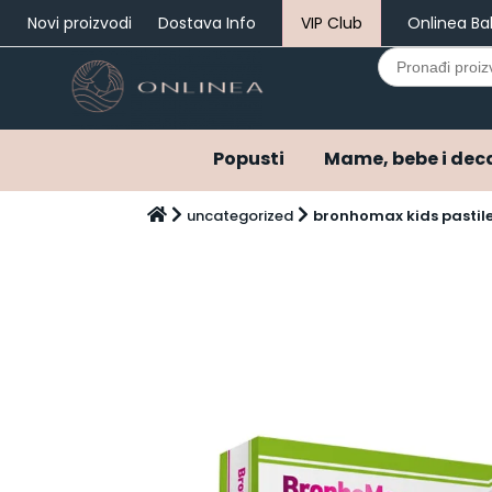
Novi proizvodi
Dostava Info
VIP Club
Onlinea Ba
Search
for:
Popusti
Mame, bebe i dec
Popusti
uncategorized
bronhomax kids pastil
Mame, bebe i deca
Bebi oprema i pelene
Ostala bebi oprema
Varalice
Pelene
Pelene do 3 meseca
Pribor za negu
Hrana za bebe i decu
Kašice za bebe i decu
Mlečne formule za bebe
Napici za bebe i decu
Kozmetika za bebe i decu