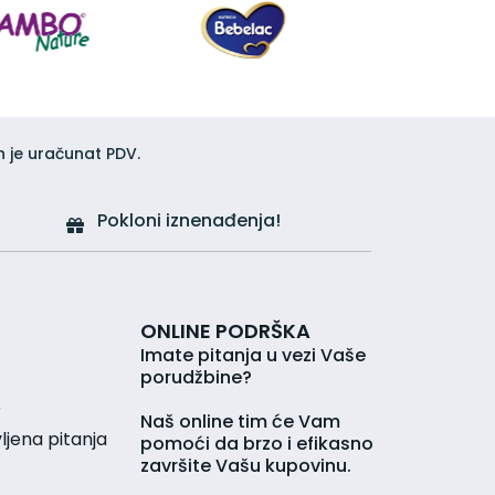
h je uračunat PDV.
Pokloni iznenađenja!
ONLINE PODRŠKA
Imate pitanja u vezi Vaše
porudžbine?
r
Naš online tim će Vam
jena pitanja
pomoći da brzo i efikasno
završite Vašu kupovinu.