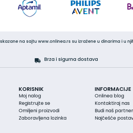
iskazane na sajtu www.onlinea.rs su izražene u dinarima i u nji
Brza i sigurna dostava
KORISNIK
INFORMACIJE
Moj nalog
Onlinea blog
Registrujte se
Kontaktiraj nas
Omiljeni proizvodi
Budi naš partne
Zaboravljena lozinka
Najčešće postavl