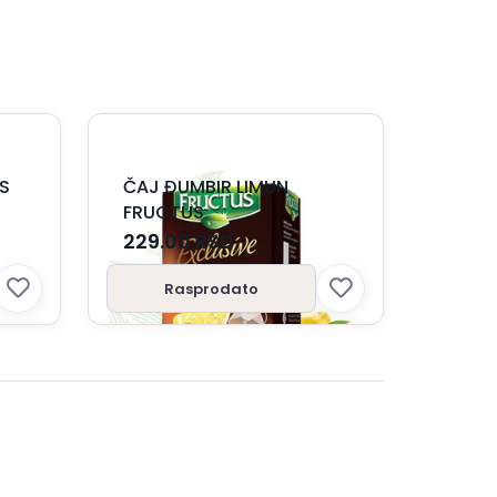
DS
ČAJ ĐUMBIR LIMUN
FRUCTUS
229.00
RSD
Rasprodato