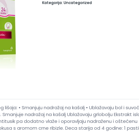
Kategorija: Uncategorized
lišaja: • Smanjuju nadražaj na kašalj • Ublažavaju bol i suvo
a. Smanjuje nadražaj na kašalj Ublažavaju grlobolju Ekstrakt isl
 antitusik pa dodatno vlaže i oporavljaju nadraženu i oštećen
okusa s aromom crne ribizle. Deca starija od 4 godine: 1 past