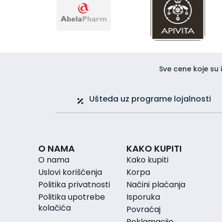
Osetljiva koža glave
Perut
Regenerator za kosu
Šamponi
Suva i oštećena kosa
Ulje za kosu
Nega lica
Sve cene koje su 
Anti age (protiv starenja)
BB i CC kreme
Ušteda uz programe lojalnosti
Čišćenje lica
Dnevna krema za lice
Krem gel
Krema za lice
Maska i piling
O NAMA
KAKO KUPITI
Micelarna voda
O nama
Kako kupiti
Nega i hidratacija
Uslovi korišćenja
Korpa
Nega predela oko očiju
Politika privatnosti
Načini plaćanja
Noćna krema za lice
Politika upotrebe
Isporuka
Preparati sa hijaluronom
kolačića
Povraćaj
Preparati sa ureom za lice
Puderi i tonirane kreme za lice
Reklamacije