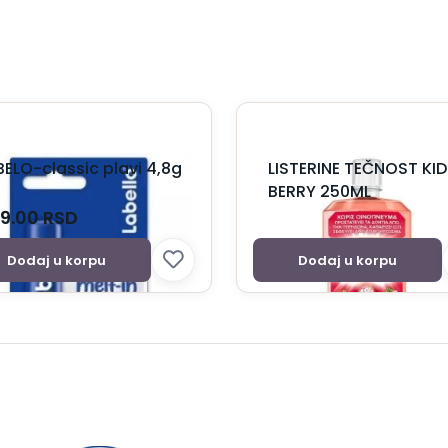
BELO-classic plavi 4,8g
LISTERINE TEČNOST KI
BERRY 250ML
9.00
RSD
Dodaj u korpu
Dodaj u korpu