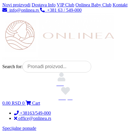
Skočite
Novi proizvodi
Dostava Info
VIP Club
Onlinea Baby Club
Kontakt
na
info@onlinea.rs
+381 63 / 549-000
sadržaj
Search for:
Nalog
Omiljeni
0.00
RSD
0
Cart
+38163/549-000
office@onlinea.rs
Specijalne ponude