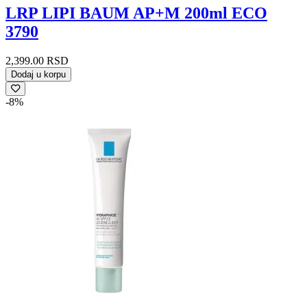
Keratoza
LRP LIPI BAUM AP+M 200ml ECO
Ožiljci
3790
Perutanje / Ljuspanje kože
Ragade i fisure
Svrab
2,399.00
RSD
Zaštita od sunca
Dodaj u korpu
Kreme za sunčanje za lice
Kreme za sunčanje za telo
-8%
Losioni za sunčanje za telo
Suplementi za zaštitu od sunca
Vodica (Mist) za zaštitu od sunca
Zdravlje
Alergije
Anemija
Antioksidansi i detoksikacija
Cirkulacija
Digestivni sistem
Mršavljenje
Preparati za primenu na koži
Tablete za mršavljenje
Preparati za jetru i žuč
Probiotici
Probiotik za dijareju
Probiotik za grčeve
Probiotik za migrene