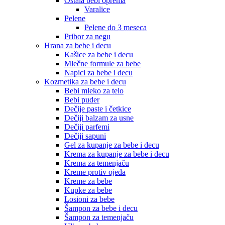
Ostala bebi oprema
Varalice
Pelene
Pelene do 3 meseca
Pribor za negu
Hrana za bebe i decu
Kašice za bebe i decu
Mlečne formule za bebe
Napici za bebe i decu
Kozmetika za bebe i decu
Bebi mleko za telo
Bebi puder
Dečije paste i četkice
Dečiji balzam za usne
Dečiji parfemi
Dečiji sapuni
Gel za kupanje za bebe i decu
Krema za kupanje za bebe i decu
Krema za temenjaču
Kreme protiv ojeda
Kreme za bebe
Kupke za bebe
Losioni za bebe
Šampon za bebe i decu
Šampon za temenjaču