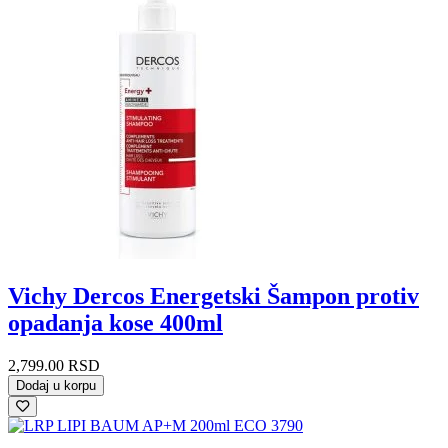
Nega stopala
Parfemi
Piling za telo
Preparati sa ureom za telo
Sapun
Sprej za telo
Stikovi i roll-on
Strije i celulit
Ulje za kupanje
Ulje za telo
Nega usana
Nega za muškarce
Oralna higijena
Četkice za zube
Paste za zube
Rastvori za ispiranje usta
Vichy Dercos Energetski Šampon protiv
Stanje kože
Akne
opadanja kose 400ml
Crvenilo (Rozacea)
Depigmentacija
2,799.00
RSD
Dermatološki tretmani
Dodaj u korpu
Dermatoze
Ekcemi
Hiperpigmentacija
Iritirana koža