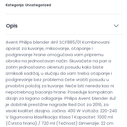
Kategorija: Uncategorized
Opis
Avent Philips blender 4in1 SCF885/01 Kombinovani
aparat za kuvanje, miksovanje, otapanje i
podgrevanje hrane omogućava vam pripremu
obroka na jednostavan način. Skuvaćete na pari a
zatim jednostavno okrenuti posudu kako biste
izmiksali sadržaj, u slučaju da vam treba otapanje i
podgrevanje bez problema ćete vratiti posudu u
prvobitni položaj za kuvanje. Neće biti nereda kao ni
nepotrebnog bacanja hrane. Poseduje kompaktan
dizajn za lagano odlaganje. Philips Avent blender 4u1
je dobitnik prestižne nagrade Red Dot za 2016, za
visoki kvalitet dizajna. Jačina: 400 W Voltaža: 220-240
V Sigurnosna klasifikacija: Klasa 1 Kapacitet: 1000 ml
(Čvrsta hrana) / 720 ml (Tečnost) Dimenzije: 22 cm