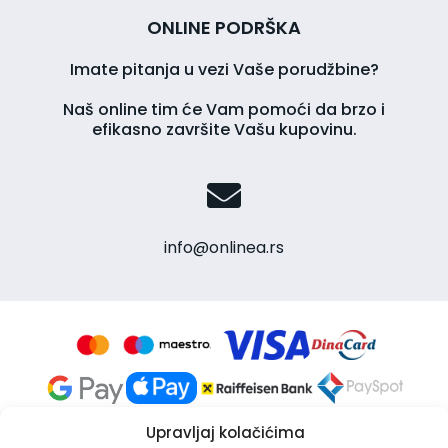
ONLINE PODRŠKA
Imate pitanja u vezi Vaše porudžbine?
Naš online tim će Vam pomoći da brzo i
efikasno završite Vašu kupovinu.
info@onlinea.rs
Upravljaj kolačićima