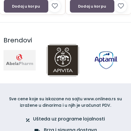
Dodaj u korpu
Dodaj u korpu
Brendovi
Sve cene koje su iskazane na sajtu www.onlinea.rs su
izražene u dinarima i u njih je uračunat PDV.
Ušteda uz programe lojalnosti
Brza i sigurna dostava