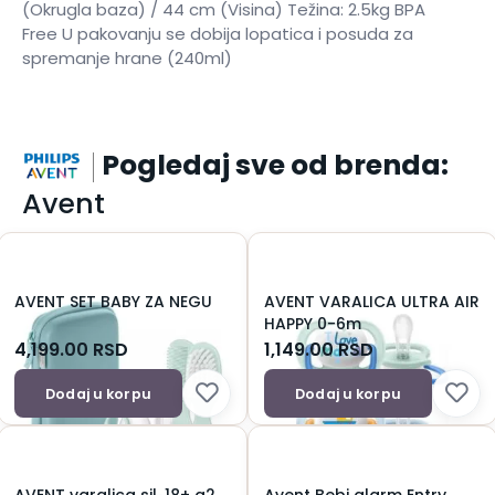
(Okrugla baza) / 44 cm (Visina) Težina: 2.5kg BPA
Free U pakovanju se dobija lopatica i posuda za
spremanje hrane (240ml)
Pogledaj sve od brenda:
Avent
AVENT SET BABY ZA NEGU
AVENT VARALICA ULTRA AIR
HAPPY 0-6m
4,199.00
RSD
1,149.00
RSD
Dodaj u korpu
Dodaj u korpu