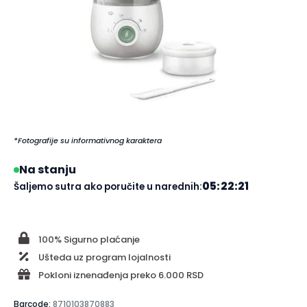
*Fotografije su informativnog karaktera
Na stanju
05:22:21
Šaljemo sutra ako poručite u narednih:
100% Sigurno plaćanje
Ušteda uz program lojalnosti
Pokloni iznenađenja preko 6.000 RSD
Barcode:
8710103870883