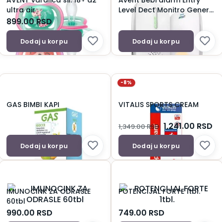
AVENT varalica sil. 18+ a2
Avent Bebi alarm Entry
ultra air
Level Dect Monitro Gener
3728 SCD502/26
899.00
RSD
Dodaj u korpu
Dodaj u korpu
-8%
GAS BIMBI KAPI
VITALIS SPORTS CREAM
1,241.00
RSD
1,349.00
RSD
Dodaj u korpu
Dodaj u korpu
IMUNOCINK ZA ODRASLE
POTENCIJAL FORTE 1tbl.
60tbl
990.00
RSD
749.00
RSD