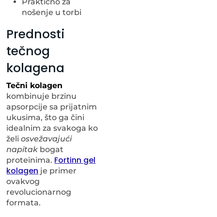
Praktično za
nošenje u torbi
Prednosti
tečnog
kolagena
Tečni kolagen
kombinuje brzinu
apsorpcije sa prijatnim
ukusima, što ga čini
idealnim za svakoga ko
želi
osvežavajući
napitak
bogat
Fortinn gel
proteinima.
kolagen
je primer
ovakvog
revolucionarnog
formata.