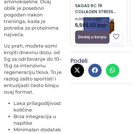
aminokiseline. Ovaj
SAGAS RC 19
oblik je posebno
COLLAGEN STRESS
pogodan nakon
RELIEVER 50ML 2XA10
6,999.00
RSD
treninga, kada je
PAKET
5,599.00
RSD
potreba za proteinima
najveća.
Dodaj u korpu
Uz prah,
možete sami
krojiti
dnevnu dozu: od
5 g za održavanje do 10–
Podeli:
15 g za intenzivnu
regeneraciju tkiva. To je
razlog zašto sportisti i
entuzijasti često biraju
ovaj format.
Laka prilagodljivost
količine
Brza integracija u
napitke
Minimalan dodatak