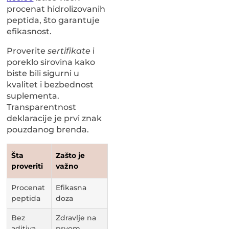
procenat hidrolizovanih
peptida, što garantuje
efikasnost.
Proverite
sertifikate
i
poreklo sirovina kako
biste bili sigurni u
kvalitet i bezbednost
suplementa.
Transparentnost
deklaracije je prvi znak
pouzdanog brenda.
Šta
Zašto je
proveriti
važno
Procenat
Efikasna
peptida
doza
Bez
Zdravlje na
aditiva
prvom