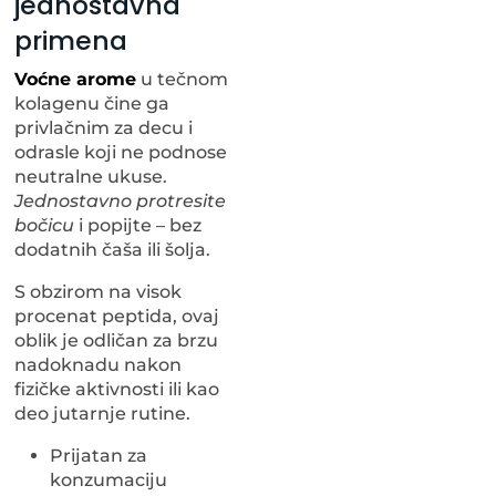
jednostavna
primena
Voćne arome
u tečnom
kolagenu čine ga
privlačnim za decu i
odrasle koji ne podnose
neutralne ukuse.
Jednostavno protresite
bočicu
i popijte – bez
dodatnih čaša ili šolja.
S obzirom na visok
procenat peptida, ovaj
oblik je odličan za brzu
nadoknadu nakon
fizičke aktivnosti ili kao
deo jutarnje rutine.
Prijatan za
konzumaciju