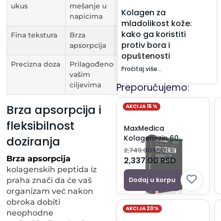
ukus
mešanje u
Kolagen za
napicima
mladolikost kože:
kako ga koristiti
Fina tekstura
Brza
protiv bora i
apsorpcija
opuštenosti
Precizna doza
Prilagođeno
Pročitaj više...
vašim
ciljevima
Preporučujemo:
Brza apsorpcija i
AKCIJA 15%
fleksibilnost
MaxMedica
doziranja
Kolagenezin 60
kapsula
2,749.00
RSD
Brza apsorpcija
2,337.00
RSD
kolagenskih peptida iz
praha znači da će vaš
Dodaj u korpu
organizam već nakon
obroka dobiti
AKCIJA 20%
neophodne