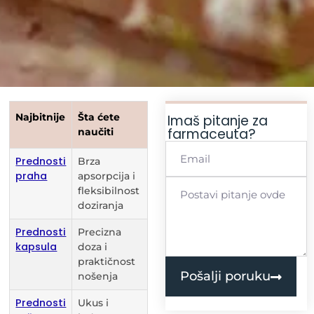
Najbitnije
Šta ćete
Imaš pitanje za
farmaceuta?
naučiti
Prednosti
Brza
praha
apsorpcija i
fleksibilnost
doziranja
Prednosti
Precizna
kapsula
doza i
praktičnost
Pošalji poruku
nošenja
Prednosti
Ukus i