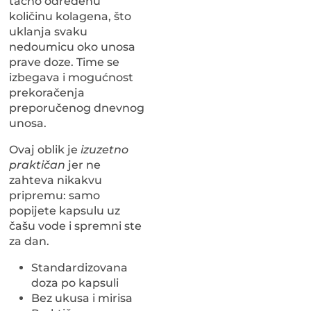
tačno određenu
količinu kolagena, što
uklanja svaku
nedoumicu oko unosa
prave doze. Time se
izbegava i mogućnost
prekoračenja
preporučenog dnevnog
unosa.
Ovaj oblik je
izuzetno
praktičan
jer ne
zahteva nikakvu
pripremu: samo
popijete kapsulu uz
čašu vode i spremni ste
za dan.
Standardizovana
doza po kapsuli
Bez ukusa i mirisa