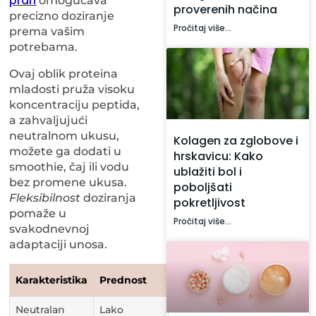
prah
omogućava
proverenih načina
precizno doziranje
Pročitaj više...
prema vašim
potrebama.
Ovaj oblik proteina
mladosti pruža visoku
koncentraciju peptida,
a zahvaljujući
neutralnom ukusu,
Kolagen za zglobove i
možete ga dodati u
hrskavicu: Kako
smoothie, čaj ili vodu
ublažiti bol i
bez promene ukusa.
poboljšati
Fleksibilnost
doziranja
pokretljivost
pomaže u
Pročitaj više...
svakodnevnoj
adaptaciji unosa.
Karakteristika
Prednost
Neutralan
Lako