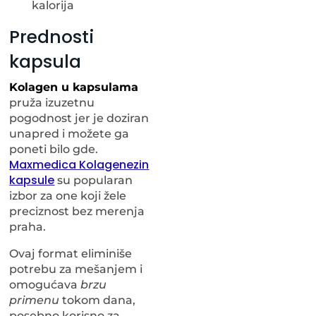
kalorija
Prednosti
kapsula
Kolagen u kapsulama
pruža izuzetnu
pogodnost jer je doziran
unapred i možete ga
poneti bilo gde.
Maxmedica Kolagenezin
kapsule
su popularan
izbor za one koji žele
preciznost bez merenja
praha.
Ovaj format eliminiše
potrebu za mešanjem i
omogućava
brzu
primenu
tokom dana,
posebno korisno za