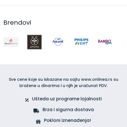
Brendovi
Sve cene koje su iskazane na sajtu www.onlinea.rs su
izražene u dinarima i u njih je uračunat PDV.
Ušteda uz programe lojalnosti
Brza i sigurna dostava
Pokloni iznenađenja!