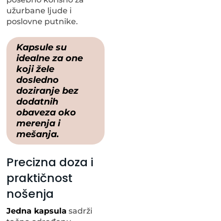
užurbane ljude i
poslovne putnike.
Kapsule su
idealne za one
koji žele
dosledno
doziranje bez
dodatnih
obaveza oko
merenja i
mešanja.
Precizna doza i
praktičnost
nošenja
Jedna kapsula
sadrži