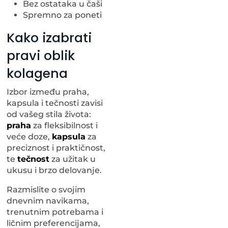
Bez ostataka u čaši
Spremno za poneti
Kako izabrati
pravi oblik
kolagena
Izbor između praha,
kapsula i tečnosti zavisi
od vašeg stila života:
praha
za fleksibilnost i
veće doze,
kapsula
za
preciznost i praktičnost,
te
tečnost
za užitak u
ukusu i brzo delovanje.
Razmislite o svojim
dnevnim navikama,
trenutnim potrebama i
ličnim preferencijama,