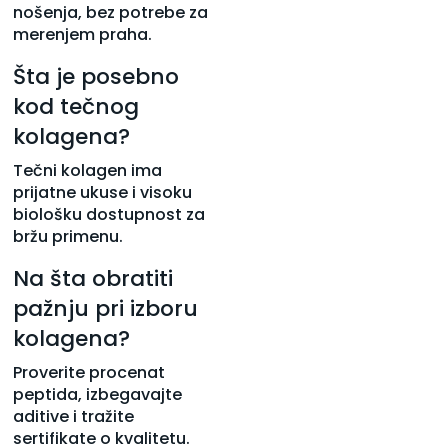
nošenja, bez potrebe za
merenjem praha.
Šta je posebno
kod tečnog
kolagena?
Tečni kolagen ima
prijatne ukuse i visoku
biološku dostupnost za
bržu primenu.
Na šta obratiti
pažnju pri izboru
kolagena?
Proverite procenat
peptida, izbegavajte
aditive i tražite
sertifikate o kvalitetu.