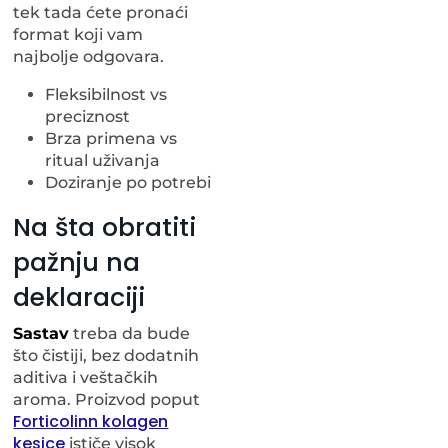
tek tada ćete pronaći
format koji vam
najbolje odgovara.
Fleksibilnost vs
preciznost
Brza primena vs
ritual uživanja
Doziranje po potrebi
Na šta obratiti
pažnju na
deklaraciji
Sastav
treba da bude
što čistiji, bez dodatnih
aditiva i veštačkih
aroma. Proizvod poput
Forticolinn kolagen
kesice
ističe visok