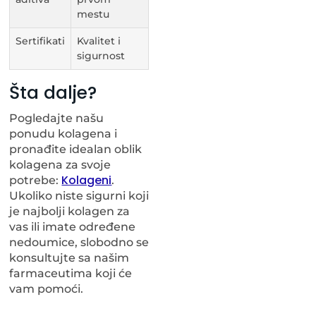
mestu
Sertifikati
Kvalitet i
sigurnost
Šta dalje?
Pogledajte našu
ponudu kolagena i
pronađite idealan oblik
kolagena za svoje
Kolageni
potrebe:
.
Ukoliko niste sigurni koji
je najbolji kolagen za
vas ili imate određene
nedoumice, slobodno se
konsultujte sa našim
farmaceutima koji će
vam pomoći.