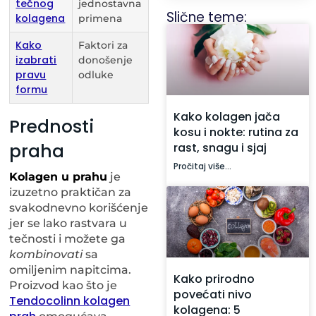
tečnog
jednostavna
Slične teme:
kolagena
primena
Kako
Faktori za
izabrati
donošenje
pravu
odluke
formu
Kako kolagen jača
Prednosti
kosu i nokte: rutina za
praha
rast, snagu i sjaj
Pročitaj više...
Kolagen u prahu
je
izuzetno praktičan za
svakodnevno korišćenje
jer se lako rastvara u
tečnosti i možete ga
kombinovati
sa
omiljenim napitcima.
Kako prirodno
Proizvod kao što je
povećati nivo
Tendocolinn kolagen
kolagena: 5