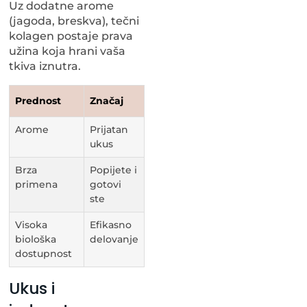
Uz dodatne arome
(jagoda, breskva), tečni
kolagen postaje prava
užina koja hrani vaša
tkiva iznutra.
Prednost
Značaj
Arome
Prijatan
ukus
Brza
Popijete i
primena
gotovi
ste
Visoka
Efikasno
biološka
delovanje
dostupnost
Ukus i