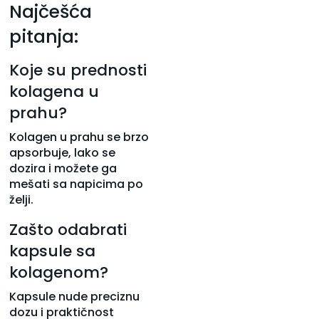
Najčešća
pitanja:
Koje su prednosti
kolagena u
prahu?
Kolagen u prahu se brzo
apsorbuje, lako se
dozira i možete ga
mešati sa napicima po
želji.
Zašto odabrati
kapsule sa
kolagenom?
Kapsule nude preciznu
dozu i praktičnost